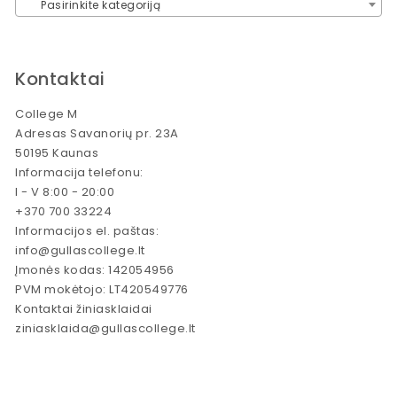
Pasirinkite kategoriją
Kontaktai
College M
Adresas Savanorių pr. 23A
50195 Kaunas
Informacija telefonu:
I - V 8:00 - 20:00
+370 700 33224
Informacijos el. paštas:
info@gullascollege.lt
Įmonės kodas: 142054956
PVM mokėtojo: LT420549776
Kontaktai žiniasklaidai
ziniasklaida@gullascollege.lt