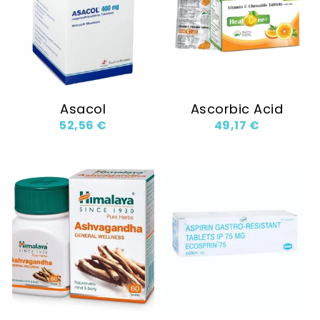
Asacol
Ascorbic Acid
52,56
€
49,17
€