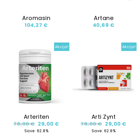
Aromasin
Artane
104,27
€
40,69
€
Akcija!
Akcija!
Arteriten
Arti Zynt
Original price was: 78,00 €.
Current price is: 29,00 €.
Original price
Curre
78,00
€
29,00
€
78,00
€
29,00
€
Save: 62.8%
Save: 62.8%