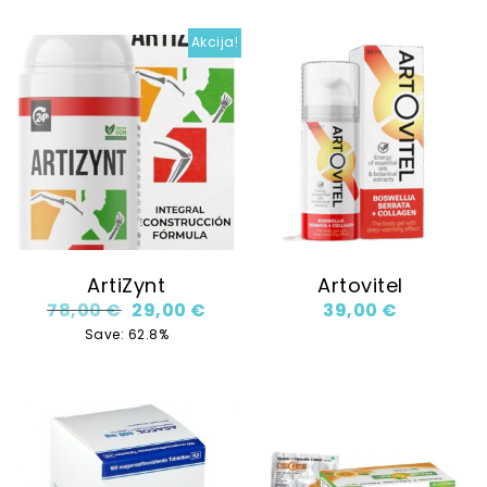
Akcija!
ArtiZynt
Artovitel
Original price was: 78,00 €.
Current price is: 29,00 €.
78,00
€
29,00
€
39,00
€
Save: 62.8%