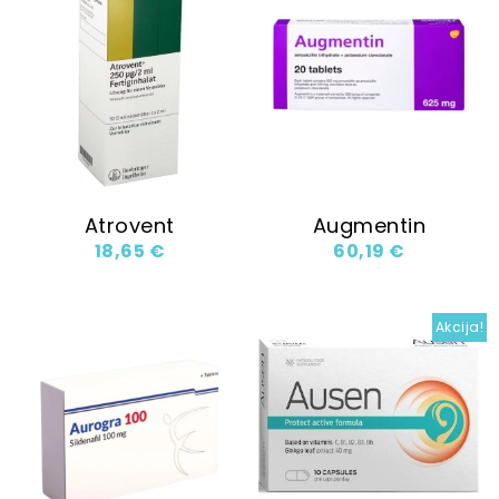
Atrovent
Augmentin
18,65
€
60,19
€
Akcija!