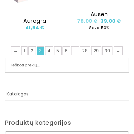
Ausen
Aurogra
Original price
Curre
78,00
€
39,00
€
41,54
€
Save: 50%
←
1
2
3
4
5
6
…
28
29
30
→
Ieškoti:
Katalogas
Produktų kategorijos