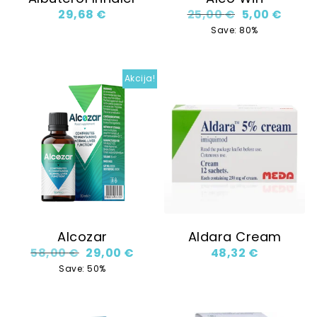
Original pric
Curren
29,68
€
25,00
€
5,00
€
Save: 80%
Akcija!
Alcozar
Aldara Cream
Original price was: 58,00 €.
Current price is: 29,00 €.
58,00
€
29,00
€
48,32
€
Save: 50%