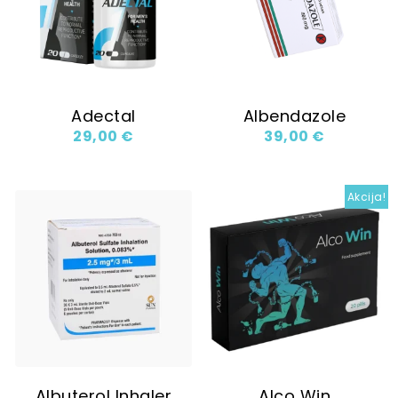
Adectal
Albendazole
29,00
€
39,00
€
Akcija!
Albuterol Inhaler
Alco Win