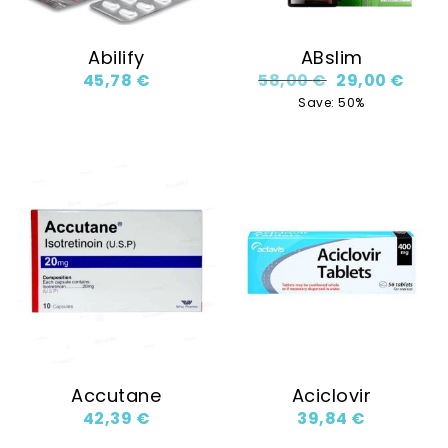
Abilify
ABslim
Original price
Curre
45,78
€
58,00
€
29,00
€
Save: 50%
Accutane
Aciclovir
42,39
€
39,84
€