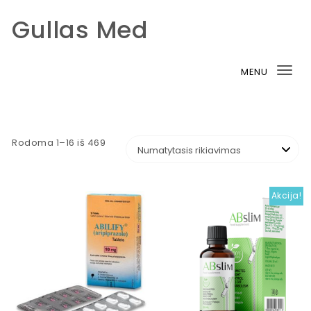
Gullas Med
Skip to content
MENU
Tog
nav
Rodoma 1–16 iš 469
Akcija!