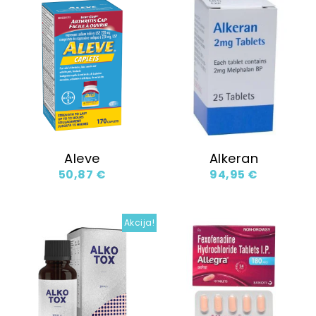
Aleve
Alkeran
50,87
€
94,95
€
Akcija!