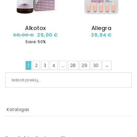
Alkotox
Allegra
Original price was: 58,00 €.
Current price is: 29,00 €.
58,00
€
29,00
€
39,84
€
Save: 50%
1
2
3
4
…
28
29
30
→
Ieškoti:
Katalogas