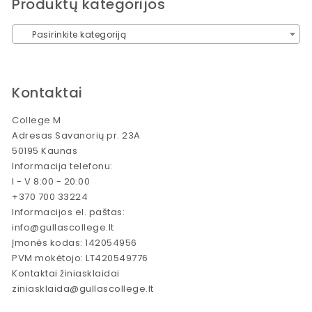
Produktų kategorijos
Pasirinkite kategoriją
Kontaktai
College M
Adresas Savanorių pr. 23A
50195 Kaunas
Informacija telefonu:
I - V 8:00 - 20:00
+370 700 33224
Informacijos el. paštas:
info@gullascollege.lt
Įmonės kodas: 142054956
PVM mokėtojo: LT420549776
Kontaktai žiniasklaidai
ziniasklaida@gullascollege.lt