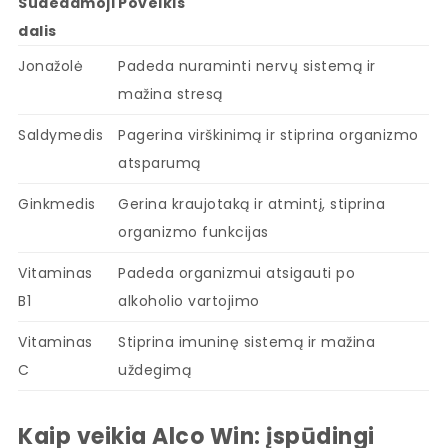
Sudedamoji
Poveikis
dalis
Jonažolė
Padeda nuraminti nervų sistemą ir
mažina stresą
Saldymedis
Pagerina virškinimą ir stiprina organizmo
atsparumą
Ginkmedis
Gerina kraujotaką ir atmintį, stiprina
organizmo funkcijas
Vitaminas
Padeda organizmui atsigauti po
B1
alkoholio vartojimo
Vitaminas
Stiprina imuninę sistemą ir mažina
C
uždegimą
Kaip veikia Alco Win: įspūdingi