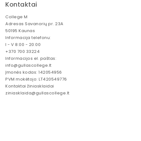
Kontaktai
College M
Adresas Savanorių pr. 23A
50195 Kaunas
Informacija telefonu:
I - V 8:00 - 20:00
+370 700 33224
Informacijos el. paštas:
info@gullascollege.lt
Įmonės kodas: 142054956
PVM mokėtojo: LT420549776
Kontaktai žiniasklaidai
ziniasklaida@gullascollege.lt