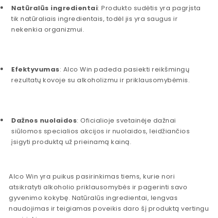
Natūralūs ingredientai
: Produkto sudėtis yra pagrįsta
tik natūraliais ingredientais, todėl jis yra saugus ir
nekenkia organizmui.
Efektyvumas
: Alco Win padeda pasiekti reikšmingų
rezultatų kovoje su alkoholizmu ir priklausomybėmis.
Dažnos nuolaidos
: Oficialioje svetainėje dažnai
siūlomos specialios akcijos ir nuolaidos, leidžiančios
įsigyti produktą už prieinamą kainą.
Alco Win yra puikus pasirinkimas tiems, kurie nori
atsikratyti alkoholio priklausomybės ir pagerinti savo
gyvenimo kokybę. Natūralūs ingredientai, lengvas
naudojimas ir teigiamas poveikis daro šį produktą vertingu