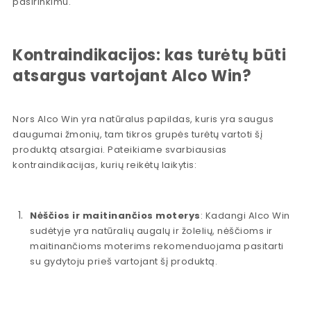
pasirinkimu.
Kontraindikacijos: kas turėtų būti
atsargus vartojant Alco Win?
Nors Alco Win yra natūralus papildas, kuris yra saugus
daugumai žmonių, tam tikros grupės turėtų vartoti šį
produktą atsargiai. Pateikiame svarbiausias
kontraindikacijas, kurių reikėtų laikytis:
Nėščios ir maitinančios moterys
: Kadangi Alco Win
sudėtyje yra natūralių augalų ir žolelių, nėščioms ir
maitinančioms moterims rekomenduojama pasitarti
su gydytoju prieš vartojant šį produktą.