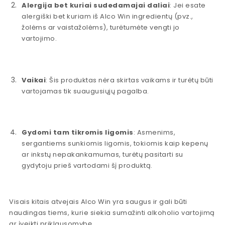
Alergija bet kuriai sudedamajai daliai
: Jei esate
alergiški bet kuriam iš Alco Win ingredientų (pvz.,
žolėms ar vaistažolėms), turėtumėte vengti jo
vartojimo.
Vaikai
: Šis produktas nėra skirtas vaikams ir turėtų būti
vartojamas tik suaugusiųjų pagalba.
Gydomi tam tikromis ligomis
: Asmenims,
sergantiems sunkiomis ligomis, tokiomis kaip kepenų
ar inkstų nepakankamumas, turėtų pasitarti su
gydytoju prieš vartodami šį produktą.
Visais kitais atvejais Alco Win yra saugus ir gali būti
naudingas tiems, kurie siekia sumažinti alkoholio vartojimą
ar įveikti priklausomybę.