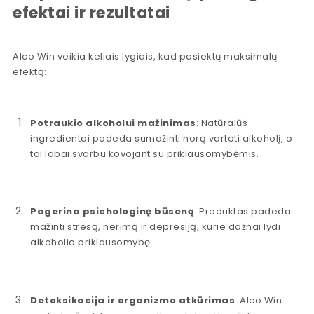
efektai ir rezultatai
Alco Win veikia keliais lygiais, kad pasiektų maksimalų
efektą:
Potraukio alkoholui mažinimas
: Natūralūs
ingredientai padeda sumažinti norą vartoti alkoholį, o
tai labai svarbu kovojant su priklausomybėmis.
Pagerina psichologinę būseną
: Produktas padeda
mažinti stresą, nerimą ir depresiją, kurie dažnai lydi
alkoholio priklausomybę.
Detoksikacija ir organizmo atkūrimas
: Alco Win