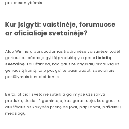
priklausomybėmis.
Kur įsigyti: vaistinėje, forumuose
ar oficialioje svetainėje?
Alco Win nėra parduodamas tradicinėse vaistinėse, todėl
geriausias būdas įsigyti šį produktą yra per
oficialią
svetainę
. Tai užtikrina, kad gausite originalų produktą už
geriausią kainą, taip pat galite pasinaudoti specialiais
pasiūlymais ir nuolaidomis.
Be to, oficiali svetainė suteikia galimybę užsisakyti
produktą tiesiai iš gamintojo, kas garantuoja, kad gausite
aukščiausios kokybės prekę be jokių papildomų pašalinių
medžiagų.