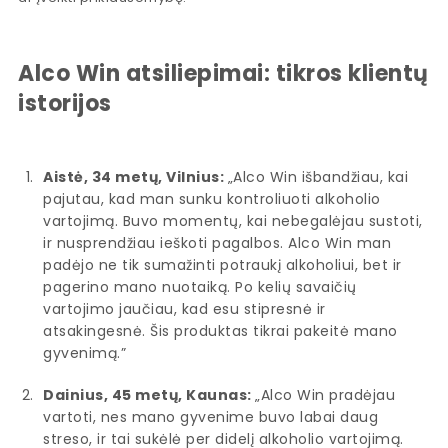
Alco Win atsiliepimai: tikros klientų
istorijos
Aistė, 34 metų, Vilnius:
„Alco Win išbandžiau, kai
pajutau, kad man sunku kontroliuoti alkoholio
vartojimą. Buvo momentų, kai nebegalėjau sustoti,
ir nusprendžiau ieškoti pagalbos. Alco Win man
padėjo ne tik sumažinti potraukį alkoholiui, bet ir
pagerino mano nuotaiką. Po kelių savaičių
vartojimo jaučiau, kad esu stipresnė ir
atsakingesnė. Šis produktas tikrai pakeitė mano
gyvenimą.”
Dainius, 45 metų, Kaunas:
„Alco Win pradėjau
vartoti, nes mano gyvenime buvo labai daug
streso, ir tai sukėlė per didelį alkoholio vartojimą.