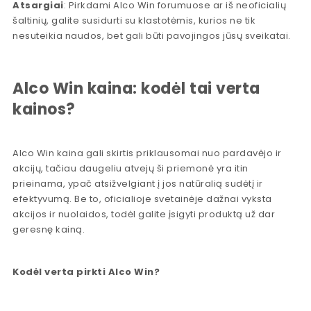
Atsargiai
: Pirkdami Alco Win forumuose ar iš neoficialių
šaltinių, galite susidurti su klastotėmis, kurios ne tik
nesuteikia naudos, bet gali būti pavojingos jūsų sveikatai.
Alco Win kaina: kodėl tai verta
kainos?
Alco Win kaina gali skirtis priklausomai nuo pardavėjo ir
akcijų, tačiau daugeliu atvejų ši priemonė yra itin
prieinama, ypač atsižvelgiant į jos natūralią sudėtį ir
efektyvumą. Be to, oficialioje svetainėje dažnai vyksta
akcijos ir nuolaidos, todėl galite įsigyti produktą už dar
geresnę kainą.
Kodėl verta pirkti Alco Win?