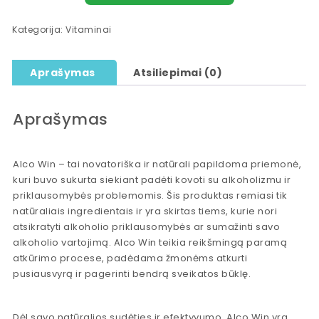
Kategorija:
Vitaminai
Aprašymas
Atsiliepimai (0)
Aprašymas
Alco Win – tai novatoriška ir natūrali papildoma priemonė,
kuri buvo sukurta siekiant padėti kovoti su alkoholizmu ir
priklausomybės problemomis. Šis produktas remiasi tik
natūraliais ingredientais ir yra skirtas tiems, kurie nori
atsikratyti alkoholio priklausomybės ar sumažinti savo
alkoholio vartojimą. Alco Win teikia reikšmingą paramą
atkūrimo procese, padėdama žmonėms atkurti
pusiausvyrą ir pagerinti bendrą sveikatos būklę.
Dėl savo natūralios sudėties ir efektyvumo, Alco Win yra