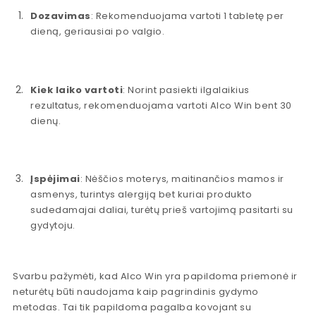
Dozavimas
: Rekomenduojama vartoti 1 tabletę per
dieną, geriausiai po valgio.
Kiek laiko vartoti
: Norint pasiekti ilgalaikius
rezultatus, rekomenduojama vartoti Alco Win bent 30
dienų.
Įspėjimai
: Nėščios moterys, maitinančios mamos ir
asmenys, turintys alergiją bet kuriai produkto
sudedamajai daliai, turėtų prieš vartojimą pasitarti su
gydytoju.
Svarbu pažymėti, kad Alco Win yra papildoma priemonė ir
neturėtų būti naudojama kaip pagrindinis gydymo
metodas. Tai tik papildoma pagalba kovojant su