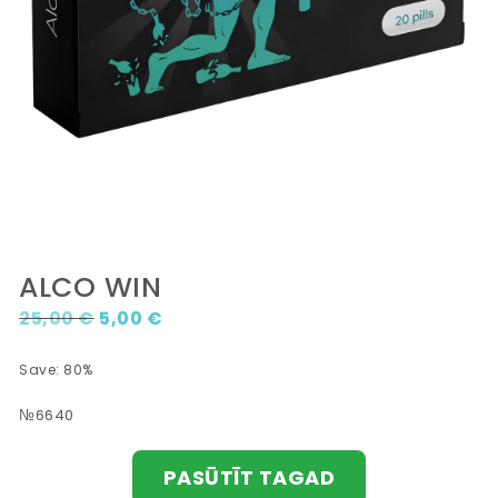
ALCO WIN
Original price was: 25,00 €.
Current price is: 5,00 €.
25,00
€
5,00
€
Save: 80%
№6640
PASŪTĪT TAGAD