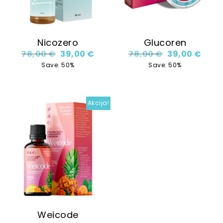
Nicozero
Glucoren
Original price was: 78,00 €.
Current price is: 39,00 €.
Original price
Curre
78,00
€
39,00
€
78,00
€
39,00
€
Save: 50%
Save: 50%
Akcija!
Weicode