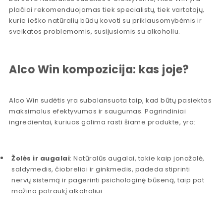
plačiai rekomenduojamas tiek specialistų, tiek vartotojų,
kurie ieško natūralių būdų kovoti su priklausomybėmis ir
sveikatos problemomis, susijusiomis su alkoholiu.
Alco Win kompozicija: kas joje?
Alco Win sudėtis yra subalansuota taip, kad būtų pasiektas
maksimalus efektyvumas ir saugumas. Pagrindiniai
ingredientai, kuriuos galima rasti šiame produkte, yra:
Žolės ir augalai
: Natūralūs augalai, tokie kaip jonažolė,
saldymedis, čiobreliai ir ginkmedis, padeda stiprinti
nervų sistemą ir pagerinti psichologinę būseną, taip pat
mažina potraukį alkoholiui.