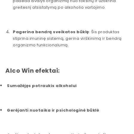
padeda išvalyti organizmą nuo toksinų ir užtikrina
greitesnį atsistatymą po alkoholio vartojimo.
Pagerina bendrą sveikatos būklę
: Šis produktas
stiprina imuninę sistemą, gerina virškinimą ir bendrą
organizmo funkcionalumą.
Alco Win efektai:
Sumažėjęs potraukis alkoholui
Gerėjanti nuotaika ir psichologinė būklė