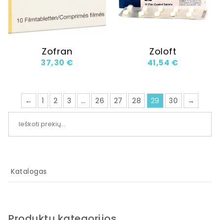
Zofran
Zoloft
37,30
€
41,54
€
←
1
2
3
…
26
27
28
29
30
→
Ieškoti:
Katalogas
Produktų kategorijos