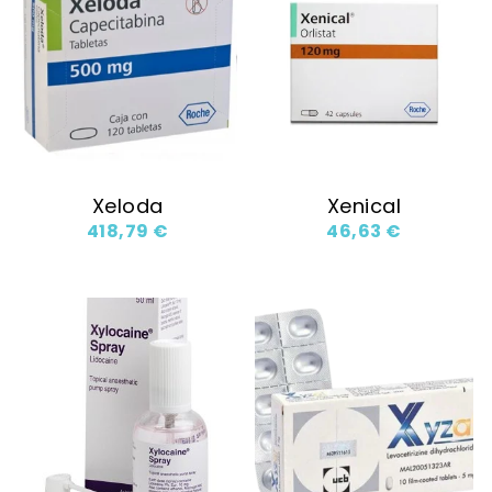
Xeloda
Xenical
418,79
€
46,63
€