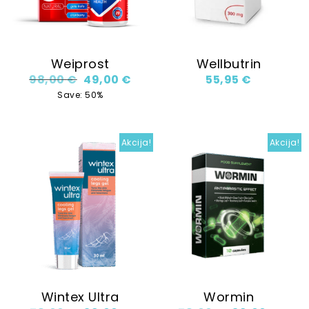
Weiprost
Wellbutrin
Original price was: 98,00 €.
Current price is: 49,00 €.
98,00
€
49,00
€
55,95
€
Save: 50%
Akcija!
Akcija!
Wintex Ultra
Wormin