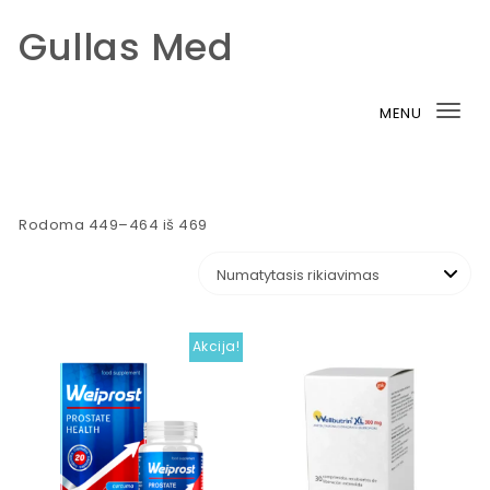
Gullas Med
Skip to content
MENU
Tog
nav
Rodoma 449–464 iš 469
Akcija!