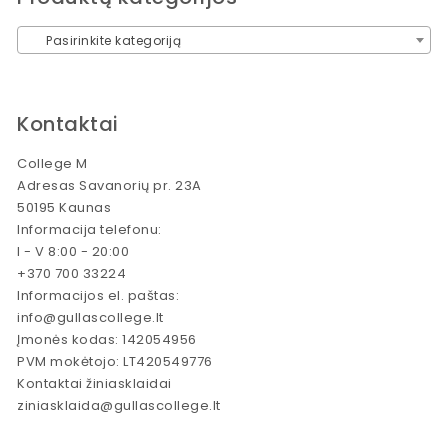
Pasirinkite kategoriją
Kontaktai
College M
Adresas Savanorių pr. 23A
50195 Kaunas
Informacija telefonu:
I - V 8:00 - 20:00
+370 700 33224
Informacijos el. paštas:
info@gullascollege.lt
Įmonės kodas: 142054956
PVM mokėtojo: LT420549776
Kontaktai žiniasklaidai
ziniasklaida@gullascollege.lt