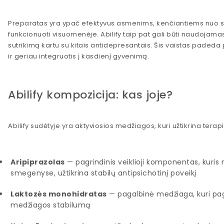
Preparatas yra ypač efektyvus asmenims, kenčiantiems nuo sunk
funkcionuoti visuomenėje. Abilify taip pat gali būti naudojam
sutrikimą kartu su kitais antidepresantais. Šis vaistas pade
ir geriau integruotis į kasdienį gyvenimą.
Abilify kompozicija: kas joje?
Abilify sudėtyje yra aktyviosios medžiagos, kuri užtikrina terapi
Aripiprazolas
— pagrindinis veiklioji komponentas, kuris
smegenyse, užtikrina stabilų antipsichotinį poveikį
Laktozės monohidratas
— pagalbinė medžiaga, kuri page
medžiagos stabilumą