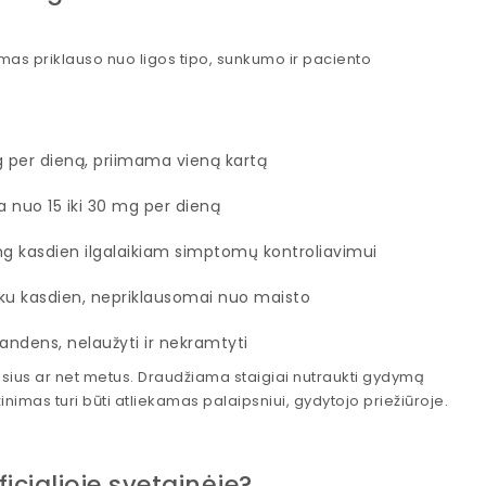
mas priklauso nuo ligos tipo, sunkumo ir paciento
 per dieną, priimama vieną kartą
 nuo 15 iki 30 mg per dieną
kasdien ilgalaikiam simptomų kontroliavimui
iku kasdien, nepriklausomai nuo maisto
vandens, nelaužyti ir nekramtyti
nesius ar net metus. Draudžiama staigiai nutraukti gydymą
inimas turi būti atliekamas palaipsniui, gydytojo priežiūroje.
ficialioje svetainėje?