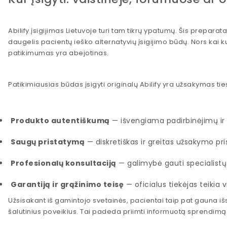
Abilify įsigijimas Lietuvoje turi tam tikrų ypatumų. Šis prepara
daugelis pacientų ieško alternatyvių įsigijimo būdų. Nors kai k
patikimumas yra abejotinas.
Patikimiausias būdas įsigyti originalų Abilify yra užsakymas tie
Produkto autentiškumą
— išvengiama padirbinėjimų ir
Saugų pristatymą
— diskretiškas ir greitas užsakymo p
Profesionalų konsultaciją
— galimybė gauti specialistų
Garantiją ir grąžinimo teisę
— oficialus tiekėjas teikia 
Užsisakant iš gamintojo svetainės, pacientai taip pat gauna 
šalutinius poveikius. Tai padeda priimti informuotą sprendim