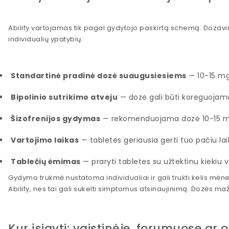
Abilify vartojamas tik pagal gydytojo paskirtą schemą. Dozavi
individualių ypatybių:
Standartinė pradinė dozė suaugusiesiems
— 10-15 mg
Bipolinio sutrikimo atveju
— dozė gali būti koreguojama
Šizofrenijos gydymas
— rekomenduojama dozė 10-15 mg 
Vartojimo laikas
— tabletes geriausia gerti tuo pačiu la
Tablečių ėmimas
— praryti tabletes su užtektinu kiekiu 
Gydymo trukmė nustatoma individualiai ir gali trukti kelis mė
Abilify, nes tai gali sukelti simptomus atsinaujinimą. Dozės maž
Kur įsigyti: vaistinėje, forumuose ar o