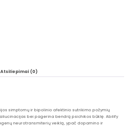
Atsiliepimai (0)
nijos simptomų ir bipolinio afektinio sutrikimo požymių
haliucinacijas bei pagerina bendrą psichikos būklę. Abilify
megenų neurotransmiterių veiklą, ypač dopamino ir