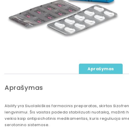
Aprašymas
Aprašymas
Abilify yra šiuolaikiškas farmacinis preparatas, skirtas šizofre
lengvinimui. Šis vaistas padeda stabilizuoti nuotaiką, mažinti 
veikia kaip antipsichotinis medikamentas, kuris reguliuoja s
serotonino sistemose.