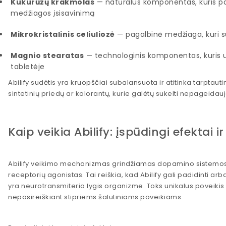
Kukurūzų krakmolas
— natūralus komponentas, kuris pade
medžiagos įsisavinimą
Mikrokristalinis celiuliozė
— pagalbinė medžiaga, kuri su
Magnio stearatas
— technologinis komponentas, kuris už
tabletėje
Abilify sudėtis yra kruopščiai subalansuota ir atitinka tarptau
sintetinių priedų ar kolorantų, kurie galėtų sukelti nepageidau
Kaip veikia Abilify: įspūdingi efektai ir
Abilify veikimo mechanizmas grindžiamas dopamino sistemos 
receptorių agonistas. Tai reiškia, kad Abilify gali padidinti 
yra neurotransmiterio lygis organizme. Toks unikalus poveikis 
nepasireiškiant stipriems šalutiniams poveikiams.