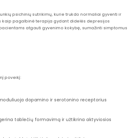
ių psichinių sutrikimų, kurie trukdo normaliai gyventi ir
as kaip pagalbinė terapija gydant didelės depresijos
da pacientams atgauti gyvenimo kokybę, sumažinti simptomus
nį poveikį:
 moduliuoja dopamino ir serotonino receptorius
rina tablečių formavimą ir užtikrina aktyviosios