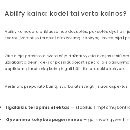
Abilify kaina: kodėl tai verta kainos?
Abilify kainodara priklauso nuo dozuotės, pakuotės dydžio ir įs
svarbu įvertinti jo terapinį efektyvumą ir kokybę. Investicija į
Oficialėje gamintojo svetainėje dažnai vyksta akcijos ir siūlom
užsakant didesnį kiekį ar pasinaudojant specialiais pasiūlymais
papildomų tarpininkų kainų ir gali būti tikri produkto kokybe.
Vertinant preparato kainą, svarbu atsižvelgti į šiuos aspektus:
Ilgalaikis terapinis efektas
— stabilus simptomų kontrol
Gyvenimo kokybės pagerinimas
— galimybė gyventi n