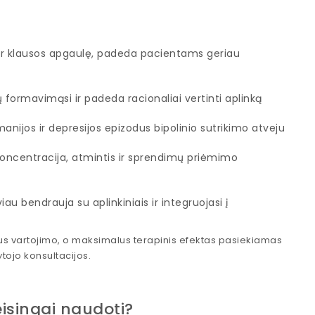
r klausos apgaulę, padeda pacientams geriau
ų formavimąsi ir padeda racionaliai vertinti aplinką
nijos ir depresijos epizodus bipolinio sutrikimo atveju
ncentracija, atmintis ir sprendimų priėmimo
au bendrauja su aplinkiniais ir integruojasi į
aus vartojimo, o maksimalus terapinis efektas pasiekiamas
ojo konsultacijos.
eisingai naudoti?