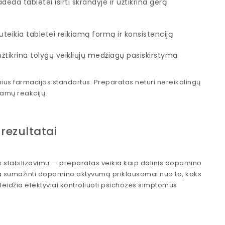
da tabletei iširti skrandyje ir užtikrina gerą
teikia tabletei reikiamą formą ir konsistenciją
tikrina tolygų veikliųjų medžiagų pasiskirstymą
tinius farmacijos standartus. Preparatas neturi nereikalingų
jamų reakcijų.
 rezultatai
stabilizavimu — preparatas veikia kaip dalinis dopamino
arba sumažinti dopamino aktyvumą priklausomai nuo to, koks
leidžia efektyviai kontroliuoti psichozės simptomus