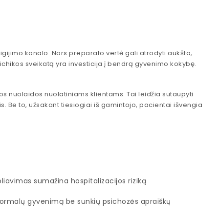
igijimo kanalo. Nors preparato vertė gali atrodyti aukšta,
 psichikos sveikatą yra investicija į bendrą gyvenimo kokybę.
os nuolaidos nuolatiniams klientams. Tai leidžia sutaupyti
. Be to, užsakant tiesiogiai iš gamintojo, pacientai išvengia
iavimas sumažina hospitalizacijos riziką
ormalų gyvenimą be sunkių psichozės apraiškų