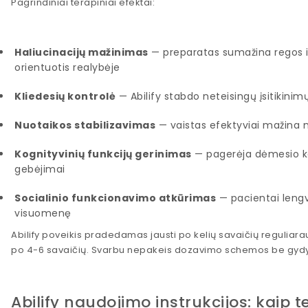
Pagrindiniai terapiniai efektai:
Haliucinacijų mažinimas
— preparatas sumažina regos i
orientuotis realybėje
Kliedesių kontrolė
— Abilify stabdo neteisingų įsitikinim
Nuotaikos stabilizavimas
— vaistas efektyviai mažina ma
Kognityvinių funkcijų gerinimas
— pagerėja dėmesio ko
gebėjimai
Socialinio funkcionavimo atkūrimas
— pacientai lengvi
visuomenę
Abilify poveikis pradedamas jausti po kelių savaičių reguliar
po 4-6 savaičių. Svarbu nepakeis dozavimo schemos be gydyt
Abilify naudojimo instrukcijos: kaip t