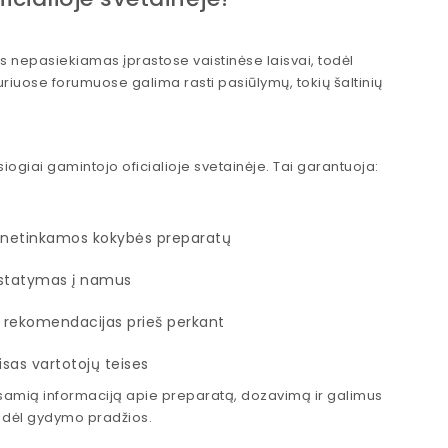
tas nepasiekiamas įprastose vaistinėse laisvai, todėl
uriuose forumuose galima rasti pasiūlymų, tokių šaltinių
siogiai gamintojo oficialioje svetainėje. Tai garantuoja:
 netinkamos kokybės preparatų
ristatymas į namus
 rekomendacijas prieš perkant
visas vartotojų teises
išsamią informaciją apie preparatą, dozavimą ir galimus
ą dėl gydymo pradžios.