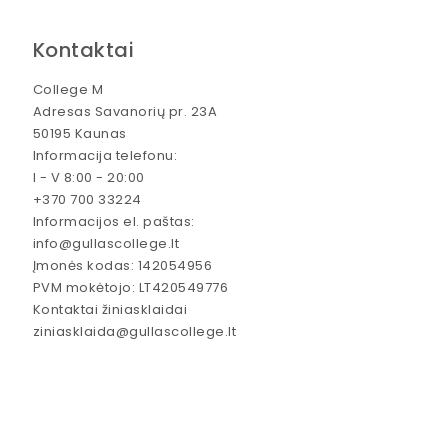
Kontaktai
College M
Adresas Savanorių pr. 23A
50195 Kaunas
Informacija telefonu:
I - V 8:00 - 20:00
+370 700 33224
Informacijos el. paštas:
info@gullascollege.lt
Įmonės kodas: 142054956
PVM mokėtojo: LT420549776
Kontaktai žiniasklaidai
ziniasklaida@gullascollege.lt