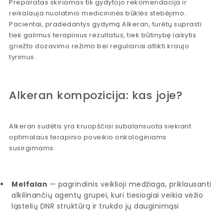
Preparatas skiriamas tik gydytojo rekomendacija ir
reikalauja nuolatinio medicininės būklės stebėjimo.
Pacientai, pradedantys gydymą Alkeran, turėtų suprasti
tiek galimus terapinius rezultatus, tiek būtinybę laikytis
griežto dozavimo režimo bei reguliariai atlikti kraujo
tyrimus.
Alkeran kompozicija: kas joje?
Alkeran sudėtis yra kruopščiai subalansuota siekiant
optimalaus terapinio poveikio onkologiniams
susirgimams:
Melfalan
— pagrindinis veiklioji medžiaga, priklausanti
alkilinančių agentų grupei, kuri tiesiogiai veikia vėžio
ląstelių DNR struktūrą ir trukdo jų dauginimąsi