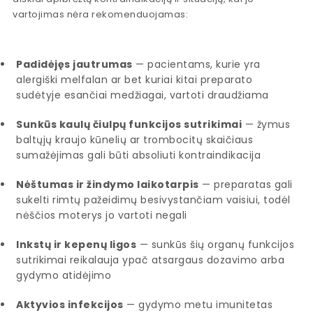
vartojimas nėra rekomenduojamas:
Padidėjęs jautrumas
— pacientams, kurie yra
alergiški melfalan ar bet kuriai kitai preparato
sudėtyje esančiai medžiagai, vartoti draudžiama
Sunkūs kaulų čiulpų funkcijos sutrikimai
— žymus
baltųjų kraujo kūnelių ar trombocitų skaičiaus
sumažėjimas gali būti absoliuti kontraindikacija
Nėštumas ir žindymo laikotarpis
— preparatas gali
sukelti rimtų pažeidimų besivystančiam vaisiui, todėl
nėščios moterys jo vartoti negali
Inkstų ir kepenų ligos
— sunkūs šių organų funkcijos
sutrikimai reikalauja ypač atsargaus dozavimo arba
gydymo atidėjimo
Aktyvios infekcijos
— gydymo metu imunitetas