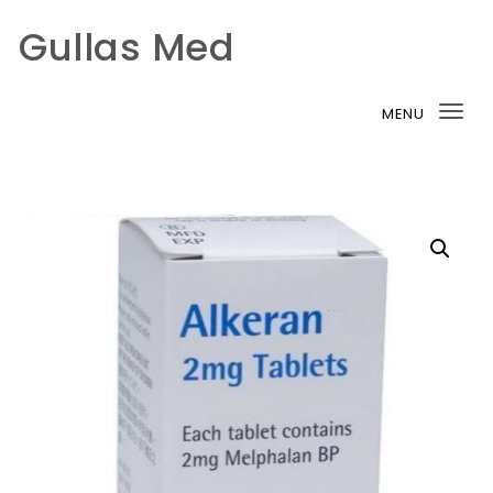
Gullas Med
Skip to content
MENU
Tog
nav