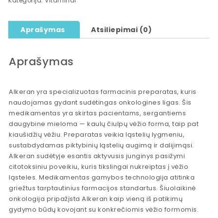
Kategorija:
Vitaminai
Aprašymas
Atsiliepimai (0)
Aprašymas
Alkeran yra specializuotas farmacinis preparatas, kuris
naudojamas gydant sudėtingas onkologines ligas. Šis
medikamentas yra skirtas pacientams, sergantiems
daugybine mieloma — kaulų čiulpų vėžio forma, taip pat
kiaušidžių vėžiu. Preparatas veikia ląstelių lygmeniu,
sustabdydamas piktybinių ląstelių augimą ir dalijimąsi.
Alkeran sudėtyje esantis aktyvusis junginys pasižymi
citotoksiniu poveikiu, kuris tikslingai nukreiptas į vėžio
ląsteles. Medikamentas gamybos technologija atitinka
griežtus tarptautinius farmacijos standartus. Šiuolaikinė
onkologija pripažįsta Alkeran kaip vieną iš patikimų
gydymo būdų kovojant su konkrečiomis vėžio formomis.