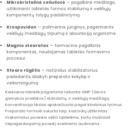
Mikrokristalinė celiuliozė
— pagalbinė medžiaga,
užtikrinanti tabletės formos stabilumą ir veikliųjų
komponentų tolygų pasiskirstymą
Krospovidon
— polimerinis junginys, pagerinantis
veikliųjų medžiagų tirpumą ir absorbciją organizme
Magnio stearatas
— farmacinis pagalbinis
komponentas, naudojamas tabletės formavimo
procesui
Stearo rūgštis
— natūralus stabilizatorius,
padedantis išlaikyti preparato kokybę ir
veiksmingumą
Kiekviena tabletė pagaminta laikantis GMP (Geros
gamybos praktikos) standartų, o veikliųjų medžiagų
koncentracija tiksliai apskaičiuota pagal klinikinius tyrimus.
Preparato formulė sukurta taip, kad būtų užtikrintas
maksimalus poveikis vėžio ląstelėms, kartu mažinant
nepageidaujamą poveikį sveikiems audiniams.