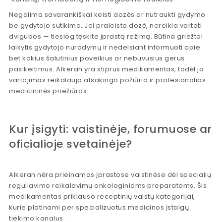
Negalima savarankiškai keisti dozės ar nutraukti gydymo
be gydytojo sutikimo. Jei praleista dozė, nereikia vartoti
dvigubos — tiesiog tęskite įprastą režimą. Būtina griežtai
laikytis gydytojo nurodymų ir nedelsiant informuoti apie
bet kokius šalutinius poveikius ar nebuvusius gerus
pasikeitimus. Alkeran yra stiprus medikamentas, todėl jo
vartojimas reikalauja atsakingo požiūrio ir profesionalios
medicininės priežiūros.
Kur įsigyti: vaistinėje, forumuose ar
oficialioje svetainėje?
Alkeran nėra prieinamas įprastose vaistinėse dėl specialių
reguliavimo reikalavimų onkologiniams preparatams. Šis
medikamentas priklauso receptinių vaistų kategorijai,
kurie platinami per specializuotus medicinos įstaigų
tiekimo kanalus.