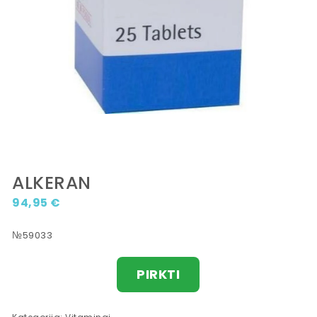
ALKERAN
94,95
€
№59033
PIRKTI