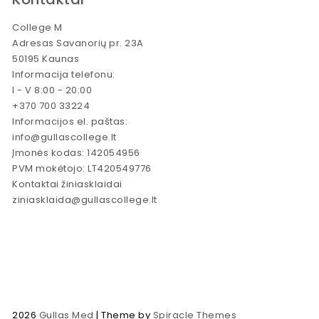
College M
Adresas Savanorių pr. 23A
50195 Kaunas
Informacija telefonu:
I - V 8:00 - 20:00
+370 700 33224
Informacijos el. paštas:
info@gullascollege.lt
Įmonės kodas: 142054956
PVM mokėtojo: LT420549776
Kontaktai žiniasklaidai
ziniasklaida@gullascollege.lt
2026
Gullas Med
| Theme by
Spiracle Themes