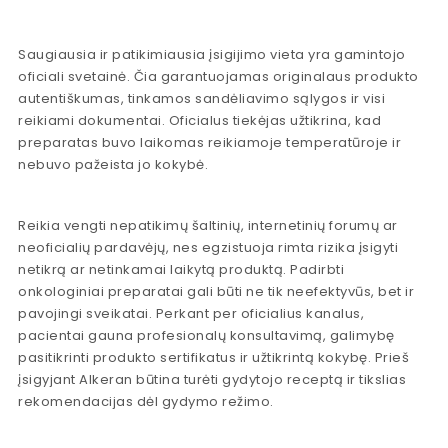
Saugiausia ir patikimiausia įsigijimo vieta yra gamintojo
oficiali svetainė. Čia garantuojamas originalaus produkto
autentiškumas, tinkamos sandėliavimo sąlygos ir visi
reikiami dokumentai. Oficialus tiekėjas užtikrina, kad
preparatas buvo laikomas reikiamoje temperatūroje ir
nebuvo pažeista jo kokybė.
Reikia vengti nepatikimų šaltinių, internetinių forumų ar
neoficialių pardavėjų, nes egzistuoja rimta rizika įsigyti
netikrą ar netinkamai laikytą produktą. Padirbti
onkologiniai preparatai gali būti ne tik neefektyvūs, bet ir
pavojingi sveikatai. Perkant per oficialius kanalus,
pacientai gauna profesionalų konsultavimą, galimybę
pasitikrinti produkto sertifikatus ir užtikrintą kokybę. Prieš
įsigyjant Alkeran būtina turėti gydytojo receptą ir tikslias
rekomendacijas dėl gydymo režimo.