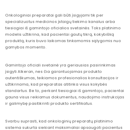
Onkologiniai preparatai gali būti įsigyjami tik per
specializuotus medicinos įstaigų tiekimo kanalus arba
tiesiogiai iš gamintojo oficialios svetainės. Toks platinimo
modelis užtikrina, kad pacientai gautų tikrą, kokybišką
produktą, kuris buvo laikomas tinkamomis sąlygomis nuo
gamybos momento.
Gamintojo oficiali svetainė yra geriausias pasirinkimas
įsigyti Alkeran, nes čia garantuojamas produkto
autentiškumas, teikiamos profesionalios konsultacijos ir
užtikrinama, kad preparatas atitinka visus kokybės
standartus. Be to, perkant tiesiogiai iš gamintojo, pacientai
gauna visus reikiamus dokumentus, naudojimo instrukcijas
ir galimybę pasitikrinti produkto sertifikatus.
Svarbu suprasti, kad onkologinių preparatų platinimo
sistema sukurta siekiant maksimaliai apsaugoti pacientus