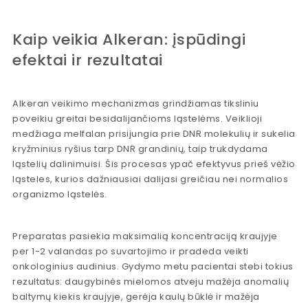
Kaip veikia Alkeran: įspūdingi
efektai ir rezultatai
Alkeran veikimo mechanizmas grindžiamas tiksliniu
poveikiu greitai besidalijančioms ląstelėms. Veiklioji
medžiaga melfalan prisijungia prie DNR molekulių ir sukelia
kryžminius ryšius tarp DNR grandinių, taip trukdydama
ląstelių dalinimuisi. Šis procesas ypač efektyvus prieš vėžio
ląsteles, kurios dažniausiai dalijasi greičiau nei normalios
organizmo ląstelės.
Preparatas pasiekia maksimalią koncentraciją kraujyje
per 1-2 valandas po suvartojimo ir pradeda veikti
onkologinius audinius. Gydymo metu pacientai stebi tokius
rezultatus: daugybinės mielomos atveju mažėja anomalių
baltymų kiekis kraujyje, gerėja kaulų būklė ir mažėja