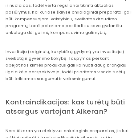
ir nuolaidos, todėl verta reguliariai tikrinti aktualias
pasiūlymus. Kai kuriose šalyse onkologiniai preparatai gali
būti kompensuojami valstybinių sveikatos draudimo
programų, todėl patariama pasitarti su savo gydančiu
onkologu dėl galimų kompensavimo galimybių.
Investicija į originalų, kokybišką gydymą yra investicija į
sveikatą ir gyvenimo kokybę. Taupymas perkant
abejotinos kilmės produktus gali kainuoti daug brangiau
ilgalaikėje perspektyvoje, todėl prioritetas visada turėtų
būti teikiamas saugumui ir veiksmingumui.
Kontraindikacijos: kas turėtų būti
atsargus vartojant Alkeran?
Nors Alkeran yra efektyvus onkologinis preparatas, jis turi
aiškiai apibrėžtų kontraindikacijų ir situacijų, kai jo