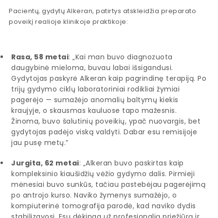
Pacientų, gydytų Alkeran, patirtys atskleidžia preparato
poveikį realioje klinikoje praktikoje:
Rasa, 58 metai
: „Kai man buvo diagnozuota
daugybinė mieloma, buvau labai išsigandusi.
Gydytojas paskyrė Alkeran kaip pagrindinę terapiją. Po
trijų gydymo ciklų laboratoriniai rodikliai žymiai
pagerėjo — sumažėjo anomalių baltymų kiekis
kraujyje, o skausmas kauluose tapo mažesnis.
Žinoma, buvo šalutinių poveikių, ypač nuovargis, bet
gydytojas padėjo viską valdyti. Dabar esu remisijoje
jau pusę metų.”
Jurgita, 62 metai
: „Alkeran buvo paskirtas kaip
kompleksinio kiaušidžių vėžio gydymo dalis. Pirmieji
mėnesiai buvo sunkūs, tačiau pastebėjau pagerėjimą
po antrojo kurso. Naviko žymenys sumažėjo, o
kompiuterinė tomografija parodė, kad naviko dydis
stabilizavosi. Esu dėkinga už profesionalią priežiūrą ir