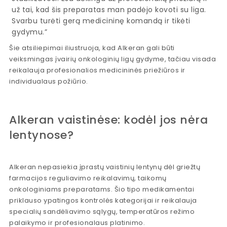
už tai, kad šis preparatas man padėjo kovoti su liga.
Svarbu turėti gerą medicininę komandą ir tikėti
gydymu.”
Šie atsiliepimai iliustruoja, kad Alkeran gali būti
veiksmingas įvairių onkologinių ligų gydyme, tačiau visada
reikalauja profesionalios medicininės priežiūros ir
individualaus požiūrio.
Alkeran vaistinėse: kodėl jos nėra
lentynose?
Alkeran nepasiekia įprastų vaistinių lentynų dėl griežtų
farmacijos reguliavimo reikalavimų, taikomų
onkologiniams preparatams. Šio tipo medikamentai
priklauso ypatingos kontrolės kategorijai ir reikalauja
specialių sandėliavimo sąlygų, temperatūros režimo
palaikymo ir profesionalaus platinimo.