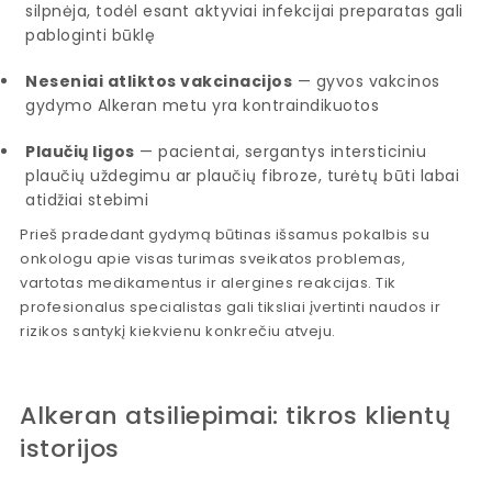
silpnėja, todėl esant aktyviai infekcijai preparatas gali
pabloginti būklę
Neseniai atliktos vakcinacijos
— gyvos vakcinos
gydymo Alkeran metu yra kontraindikuotos
Plaučių ligos
— pacientai, sergantys intersticiniu
plaučių uždegimu ar plaučių fibroze, turėtų būti labai
atidžiai stebimi
Prieš pradedant gydymą būtinas išsamus pokalbis su
onkologu apie visas turimas sveikatos problemas,
vartotas medikamentus ir alergines reakcijas. Tik
profesionalus specialistas gali tiksliai įvertinti naudos ir
rizikos santykį kiekvienu konkrečiu atveju.
Alkeran atsiliepimai: tikros klientų
istorijos