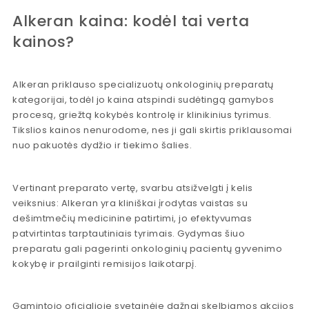
Alkeran kaina: kodėl tai verta
kainos?
Alkeran priklauso specializuotų onkologinių preparatų
kategorijai, todėl jo kaina atspindi sudėtingą gamybos
procesą, griežtą kokybės kontrolę ir klinikinius tyrimus.
Tikslios kainos nenurodome, nes ji gali skirtis priklausomai
nuo pakuotės dydžio ir tiekimo šalies.
Vertinant preparato vertę, svarbu atsižvelgti į kelis
veiksnius: Alkeran yra kliniškai įrodytas vaistas su
dešimtmečių medicinine patirtimi, jo efektyvumas
patvirtintas tarptautiniais tyrimais. Gydymas šiuo
preparatu gali pagerinti onkologinių pacientų gyvenimo
kokybę ir prailginti remisijos laikotarpį.
Gamintojo oficialioje svetainėje dažnai skelbiamos akcijos