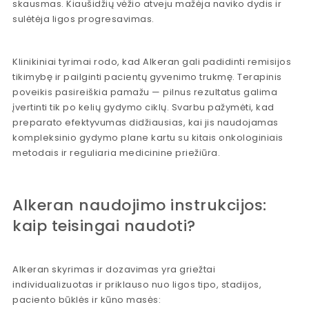
skausmas. Kiaušidžių vėžio atveju mažėja naviko dydis ir
sulėtėja ligos progresavimas.
Klinikiniai tyrimai rodo, kad Alkeran gali padidinti remisijos
tikimybę ir pailginti pacientų gyvenimo trukmę. Terapinis
poveikis pasireiškia pamažu — pilnus rezultatus galima
įvertinti tik po kelių gydymo ciklų. Svarbu pažymėti, kad
preparato efektyvumas didžiausias, kai jis naudojamas
kompleksinio gydymo plane kartu su kitais onkologiniais
metodais ir reguliaria medicinine priežiūra.
Alkeran naudojimo instrukcijos:
kaip teisingai naudoti?
Alkeran skyrimas ir dozavimas yra griežtai
individualizuotas ir priklauso nuo ligos tipo, stadijos,
paciento būklės ir kūno masės: