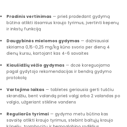
Pradinis vertinimas
— prieš pradedant gydymą
būtina atlikti išsamius kraujo tyrimus, įvertinti kepenų
ir inkstų funkciją
Daugybinės mielomos gydymas
— dažniausiai
skiriama 0,15-0,25 mg/kg kūno svorio per dieną 4
dienų kursu, kartojant kas 4-6 savaites
Kiaušidžių vėžio gydymas
— dozė koreguojama
pagal gydytojo rekomendacijas ir bendrą gydymo
protokolą
Vartojimo laikas
— tabletes geriausia gerti tuščiu
skrandžiu, bent valandą prieš valgį arba 2 valandas po
valgio, užgeriant stikline vandens
Reguliarūs tyrimai
— gydymo metu būtina kas
savaitę atlikti kraujo tyrimus, stebint baltųjų kraujo
kūnelių, trombocitų ir hemoglobino rodiklius