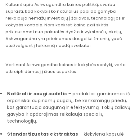
Kalbant apie Ashwagandha kainos politiką, svarbu
suprasti, kad kokybiško natūralius papildo gamyba
reikalauja nemažų investicijų į žaliavas, technologijas ir
kokybės kontrolę. Nors konkreti kaina gali skirtis
priklausomai nuo pakuotės dydžio ir vykstančių akcijų,
Ashwagandha yra prieinamas daugeliui žmonių, ypač
atsižvelgiant į teikiamą naudą sveikatai.
Vertinant Ashwagandha kainos ir kokybės santykį, verta
atkreipti dėmesį į šiuos aspektus:
Natūrali ir saugi sudėtis
– produktas gaminamas iš
organiškai auginamų augalų, be kenksmingų priedų,
kas garantuoja saugumą ir efektyvumą. Tokių žaliavų
gavyba ir apdorojimas reikalauja specialių
technologijų.
Standartizuotas ekstraktas
– kiekviena kapsulė