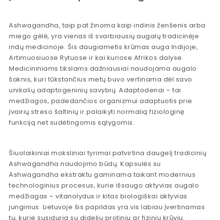
Ashwagandha, taip pat žinoma kaip indinis ženšenis arba
miego gėlė, yra vienas iš svarbiausių augalų tradicinėje
indų medicinoje. Šis daugiametis krūmas auga Indijoje,
Artimuosiuose Rytuose ir kai kuriose Afrikos dalyse.
Medicininiams tikslams dažniausiai naudojama augalo
šaknis, kuri tūkstančius metų buvo vertinama dėl savo
unikalių adaptogeninių savybių. Adaptodenai – tai
medžiagos, padedančios organizmui adaptuotis prie
įvairių streso šaltinių ir palaikyti normalią fiziologinę
funkciją net sudėtingomis sąlygomis.
Šiuolaikiniai moksliniai tyrimai patvirtina daugelį tradicinių
Ashwagandha naudojimo būdų. Kapsulės su
Ashwagandha ekstraktu gaminama taikant modernius
technologinius procesus, kurie išsaugo aktyvias augalo
medžiagas – vitanolydus ir kitas biologiškai aktyvias
junginius. Lietuvoje šis papildas yra vis labiau įvertinamas
tų, kurie susiduria su dideliu protiniu ar fiziniu krūviu,