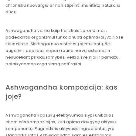
chronišku nuovargiu ar nori stiprinti imunitetą natūraliu
būdu.
Ashwagandha veikia kaip holistinis sprendimas,
padedantis organizmui funkcionuoti optimaliai įvairiose
situacijose. Skirtingai nuo sintetinių stimuliantų, šis
augalinis papildas neperkrauna nervų sistemos ir
nesukeliant priklausomybės, veikia švelniai ir pamažu,
palaikydamas organizmą natūraliai.
Ashwagandha kompozicija: kas
joje?
Ashwagandha kapsulių efektyvumas slypi unikalios
cheminės kompozicijos, kuri apima daugybę aktyvių
komponentų. Pagrindinis aktyvusis ingredientas yra
standartizuotas Ashwagandha šaknies ekstraktas,