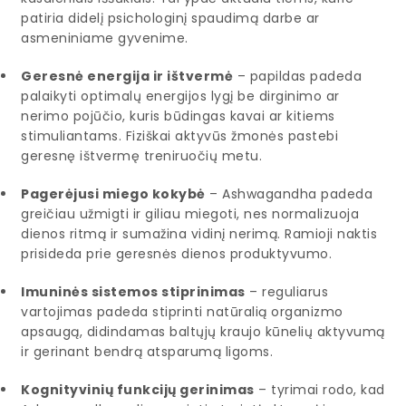
patiria didelį psichologinį spaudimą darbe ar
asmeniniame gyvenime.
Geresnė energija ir ištvermė
– papildas padeda
palaikyti optimalų energijos lygį be dirginimo ar
nerimo pojūčio, kuris būdingas kavai ar kitiems
stimuliantams. Fiziškai aktyvūs žmonės pastebi
geresnę ištvermę treniruočių metu.
Pagerėjusi miego kokybė
– Ashwagandha padeda
greičiau užmigti ir giliau miegoti, nes normalizuoja
dienos ritmą ir sumažina vidinį nerimą. Ramioji naktis
prisideda prie geresnės dienos produktyvumo.
Imuninės sistemos stiprinimas
– reguliarus
vartojimas padeda stiprinti natūralią organizmo
apsaugą, didindamas baltųjų kraujo kūnelių aktyvumą
ir gerinant bendrą atsparumą ligoms.
Kognityvinių funkcijų gerinimas
– tyrimai rodo, kad