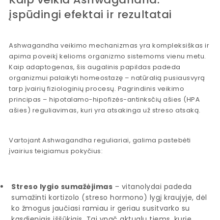
įspūdingi efektai ir rezultatai
Ashwagandha veikimo mechanizmas yra kompleksiškas ir
apima poveikį kelioms organizmo sistemoms vienu metu.
Kaip adaptogenas, šis augalinis papildas padeda
organizmui palaikyti homeostazę – natūralią pusiausvyrą
tarp įvairių fiziologinių procesų. Pagrindinis veikimo
principas – hipotalamo-hipofizės-antinksčių ašies (HPA
ašies) reguliavimas, kuri yra atsakinga už streso atsaką.
Vartojant Ashwagandha reguliariai, galima pastebėti
įvairius teigiamus pokyčius:
Streso lygio sumažėjimas
– vitanolydai padeda
sumažinti kortizolo (streso hormono) lygį kraujyje, dėl
ko žmogus jaučiasi ramiau ir geriau susitvarko su
kasdieniais iššūkiais. Tai ypač aktualu tiems, kurie