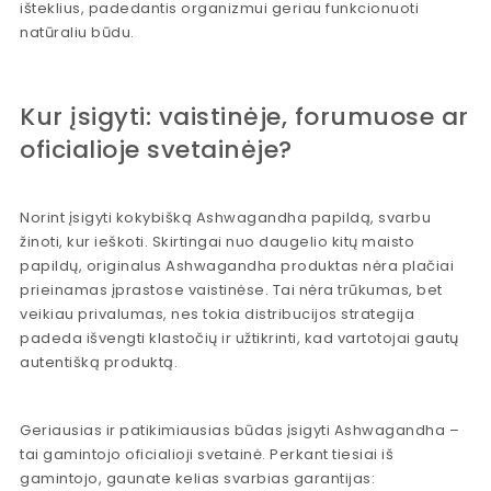
išteklius, padedantis organizmui geriau funkcionuoti
natūraliu būdu.
Kur įsigyti: vaistinėje, forumuose ar
oficialioje svetainėje?
Norint įsigyti kokybišką Ashwagandha papildą, svarbu
žinoti, kur ieškoti. Skirtingai nuo daugelio kitų maisto
papildų, originalus Ashwagandha produktas nėra plačiai
prieinamas įprastose vaistinėse. Tai nėra trūkumas, bet
veikiau privalumas, nes tokia distribucijos strategija
padeda išvengti klastočių ir užtikrinti, kad vartotojai gautų
autentišką produktą.
Geriausias ir patikimiausias būdas įsigyti Ashwagandha –
tai gamintojo oficialioji svetainė. Perkant tiesiai iš
gamintojo, gaunate kelias svarbias garantijas: