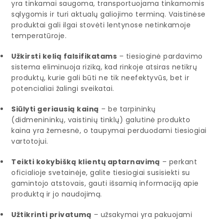
yra tinkamai saugoma, transportuojama tinkamomis
sąlygomis ir turi aktualų galiojimo terminą. Vaistinėse
produktai gali ilgai stovėti lentynose netinkamoje
temperatūroje.
Užkirsti kelią falsifikatams
– tiesioginė pardavimo
sistema eliminuoja riziką, kad rinkoje atsiras netikrų
produktų, kurie gali būti ne tik neefektyvūs, bet ir
potencialiai žalingi sveikatai.
Siūlyti geriausią kainą
– be tarpininkų
(didmenininkų, vaistinių tinklų) galutinė produkto
kaina yra žemesnė, o taupymai perduodami tiesiogiai
vartotojui.
Teikti kokybišką klientų aptarnavimą
– perkant
oficialioje svetainėje, galite tiesiogiai susisiekti su
gamintojo atstovais, gauti išsamią informaciją apie
produktą ir jo naudojimą.
Užtikrinti privatumą
– užsakymai yra pakuojami