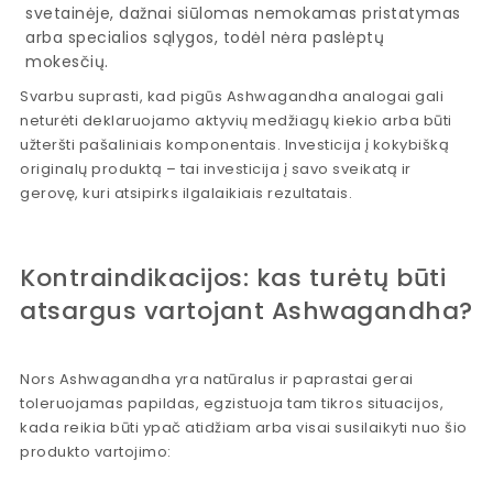
svetainėje, dažnai siūlomas nemokamas pristatymas
arba specialios sąlygos, todėl nėra paslėptų
mokesčių.
Svarbu suprasti, kad pigūs Ashwagandha analogai gali
neturėti deklaruojamo aktyvių medžiagų kiekio arba būti
užteršti pašaliniais komponentais. Investicija į kokybišką
originalų produktą – tai investicija į savo sveikatą ir
gerovę, kuri atsipirks ilgalaikiais rezultatais.
Kontraindikacijos: kas turėtų būti
atsargus vartojant Ashwagandha?
Nors Ashwagandha yra natūralus ir paprastai gerai
toleruojamas papildas, egzistuoja tam tikros situacijos,
kada reikia būti ypač atidžiam arba visai susilaikyti nuo šio
produkto vartojimo: