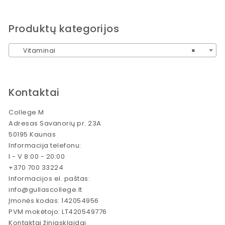
Produktų kategorijos
Vitaminai
×
Kontaktai
College M
Adresas Savanorių pr. 23A
50195 Kaunas
Informacija telefonu:
I - V 8:00 - 20:00
+370 700 33224
Informacijos el. paštas:
info@gullascollege.lt
Įmonės kodas: 142054956
PVM mokėtojo: LT420549776
Kontaktai žiniasklaidai