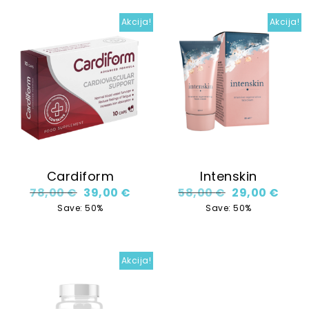
Akcija!
Akcija!
Cardiform
Intenskin
Original price was: 78,00 €.
Current price is: 39,00 €.
Original price
Curre
78,00
€
39,00
€
58,00
€
29,00
€
Save: 50%
Save: 50%
Akcija!