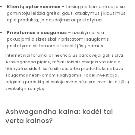
Klientų aptarnavimas
– tiesioginė komunikacija su
gamintoju leidžia greitai gauti atsakymus į klausimus
apie produktą, jo naudojimą ar pristatymą.
Privatumas ir saugumas
– užsakymai yra
pakuojami diskretiškai ir pristatomi saugiomis
pristatymo sistemomis tiesiai į jūsų namus.
Internetiniai forumai ar neoficialūs pardavėjai gali siūlyti
Ashwagandha pigiau, tačiau tokiais atvejais yra didelė
tikimybė susidurti su falsifikatu arba produktu, kuris buvo
saugomas netinkamomis sąlygomis. Todėl investicija į
originalų produktą oficialoje svetainėje yra investicija į jūsų
sveikatą ir ramybę.
Ashwagandha kaina: kodėl tai
verta kainos?