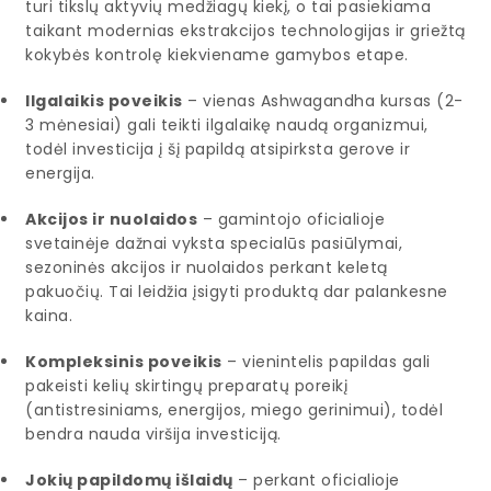
turi tikslų aktyvių medžiagų kiekį, o tai pasiekiama
taikant modernias ekstrakcijos technologijas ir griežtą
kokybės kontrolę kiekviename gamybos etape.
Ilgalaikis poveikis
– vienas Ashwagandha kursas (2-
3 mėnesiai) gali teikti ilgalaikę naudą organizmui,
todėl investicija į šį papildą atsipirksta gerove ir
energija.
Akcijos ir nuolaidos
– gamintojo oficialioje
svetainėje dažnai vyksta specialūs pasiūlymai,
sezoninės akcijos ir nuolaidos perkant keletą
pakuočių. Tai leidžia įsigyti produktą dar palankesne
kaina.
Kompleksinis poveikis
– vienintelis papildas gali
pakeisti kelių skirtingų preparatų poreikį
(antistresiniams, energijos, miego gerinimui), todėl
bendra nauda viršija investiciją.
Jokių papildomų išlaidų
– perkant oficialioje