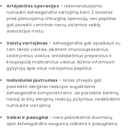
Artėjančios operacijos
– rekomenduojama
nutraukti Ashwagandha vartojimą bent 2 savaites
prieš planuojamą chirurginę operaciją, nes papildas
gali paveikti centrinės nervų sistemos veiklą
anestezijos metu.
Vaistų vartojimas
– Ashwagandha gali sąveikauti su
tam tikrais vaistais, įskaitant imunosupresantus,
sedatyvinius vaistus, antidiabetinius preparatus ir
kraujospūdį mažinančius vaistus. Būtina informuoti
gydytoją apie visus vartojamus papildus.
Individuliai jautrumas
– retais atvejais gali
pasireikšti alerginės reakcijos augaliniams
Ashwagandha komponentams. Jei pastebite bėrimą,
niežulį ar kitų alerginių reakcijų požymius, nedelsdami
nutraukite vartojimą.
Vaikai ir paaugliai
– nėra pakankamai duomenų
apie Ashwagandha saugumą vaikams ir paaugliams,