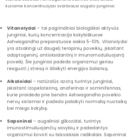
kuriame koncentruojasi svarbiausi augalo junginiai:
Vitanolydai
– tai pagrindiniai biologiškai aktyvūs
junginiai, kurių koncentracija kokybiškuose
Ashwagandha preparatuose siekia 5-10%. Vitanolydai
yra atsakingi už daugelį terapinių poveikių, įskaitant
adaptogeninį, antioksidantinį ir imunomoduliuojantį
poveikį. Šie junginiai padeda organizmui geriau
reaguoti į stresą ir išlaikyti energijos balansą.
Alkaloidai
– natūralūs azotą turintys junginiai,
įskaitant izopelateriną, anaferinas ir sominiferinas,
kurie prisideda prie bendro Ashwagandha poveikio
nervų sistemai ir padeda palaikyti normalią nuotaiką
bei miego kokybę.
Saponinai
– augaliniai glikozidai, turintys
imunostimuliuojančių savybių ir padedantys
organizmui kovoti su laisvaisiais radikalais. Saponinai