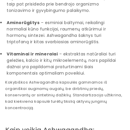
taip pat prisideda prie bendrojo organizmo
tonizavimo ir gyvybingumo palaikymo.
Aminorūgštys
– esminiai baltymai, reikalingi
normaliai kūno funkcijai, raumenų atkūrimui ir
hormonų sintezei. Ashwagandha šaknys turi
triptofaną ir kitas svarbiasias aminorūgštis.
Vitaminai ir mineralai
– ekstraktas natūraliai turi
geležies, kalcio ir kitų mikroelementų, nors papildai
dažnai yra papildomai praturtinami šiais
komponentais optimaliam poveikiui.
Kokybiškos Ashwagandha kapsulės gaminamos iš
organiškai auginamų augalų, be dirbtinių priedų,
konservantų ar sintetinių dažiklių. Standartizacija užtikrina,
kad kiekviena kapsulė turėtų tikslią aktyvių junginių
koncentraciją.
Kaip veikia Ashwagandha: