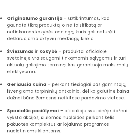
Originalumo garantija
– užtikrintumas, kad
gaunate tikrą produktą, o ne falsifikatą ar
netinkamos kokybės analogą, kuris gali neturėti
deklaruojamo aktyvių medžiagų kiekio.
Šviežumas ir kokybė
– produktai oficialoje
svetainėje yra saugomi tinkamomis sąlygomis ir turi
aktualų galiojimo terminą, kas garantuoja maksimalų
efektyvumą.
Geriausia kaina
– perkant tiesiogiai pas gamintoją,
išvengiama tarpininkų antkainio, dėl ko galutinė kaina
dažnai būna žemesnė nei kitose pardavimo vietose.
Specialūs pasiūlymai
– oficialioje svetainėje dažnai
vyksta akcijos, siūlomos nuolaidos perkant kelis
pakuotės komplektus ar lojalumo programos
nuolatiniams klientams.