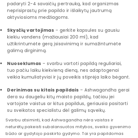
padaryti 2-4 savaičių pertrauką, kad organizmas
neprisiprastų prie papildo ir išlaikytų jautrumą
aktyviosioms medžiagoms.
Skysčių vartojimas
– gerkite kapsules su gausiu
kiekiu vandens (mažiausiai 200 ml), kad
užtikrintumėte gerą įsisavinimą ir sumažintumėte
galimą dirginimą.
Nuoseklumas
– svarbu vartoti papildą reguliariai,
tuo pačiu laiku kiekvieną dieną, nes adaptogenai
veikia kumuliatyviai ir jų poveikis stiprėja laiko bėgant.
Derinimas su kitais papildais
– Ashwagandha gerai
dera su daugeliu kitų maisto papildų, tačiau jei
vartojate vaistus ar kitus papildus, geriausia pasitarti
su sveikatos specialistu dėl galimų sąveikų.
Svarbu atsiminti, kad Ashwagandha nėra vaistas ir
neturėtų pakeisti subalansuotos mitybos, sveiko gyvenimo
būdo ar gydytojo paskirto gydymo. Tai yra papildomas