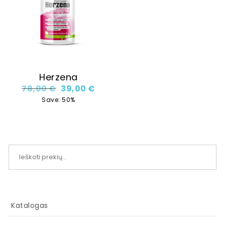
Herzena
Original price was: 78,00 €.
Current price is: 39,00 €.
78,00
€
39,00
€
Save: 50%
Ieškoti:
Katalogas