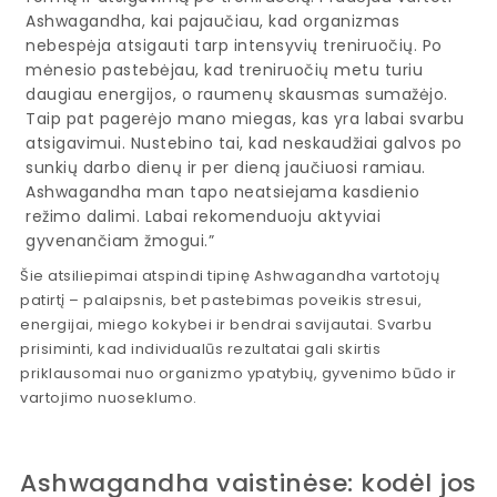
Ashwagandha, kai pajaučiau, kad organizmas
nebespėja atsigauti tarp intensyvių treniruočių. Po
mėnesio pastebėjau, kad treniruočių metu turiu
daugiau energijos, o raumenų skausmas sumažėjo.
Taip pat pagerėjo mano miegas, kas yra labai svarbu
atsigavimui. Nustebino tai, kad neskaudžiai galvos po
sunkių darbo dienų ir per dieną jaučiuosi ramiau.
Ashwagandha man tapo neatsiejama kasdienio
režimo dalimi. Labai rekomenduoju aktyviai
gyvenančiam žmogui.”
Šie atsiliepimai atspindi tipinę Ashwagandha vartotojų
patirtį – palaipsnis, bet pastebimas poveikis stresui,
energijai, miego kokybei ir bendrai savijautai. Svarbu
prisiminti, kad individualūs rezultatai gali skirtis
priklausomai nuo organizmo ypatybių, gyvenimo būdo ir
vartojimo nuoseklumo.
Ashwagandha vaistinėse: kodėl jos