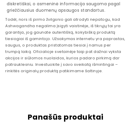
diskretiškai, o asmeninė informacija saugoma pagal
griežčiausius duomenų apsaugos standartus.
Todėl, nors iš pirmo žvilgsnio gali atrodyti nepatogu, kad
Ashwagandha negalima įsigyti vaistinėje, iš tikrųjų tai yra
garantija, jog gaunate autentišką, kokybišką produktą
tiesiogiai iš gamintojo. Užsakymas internetu yra paprastas,
saugus, o produktas pristatomas tiesiai į namus per
trumpą laiką. Oficialioje svetainėje taip pat dažnai vyksta
akcijos ir siūlomos nuolaidos, kurios padaro pirkimą dar
patrauklesniu. Investuokite į savo sveikatą išmintingai –
rinkitės originalų produktą patikimame šaltinyje.
Panašūs produktai