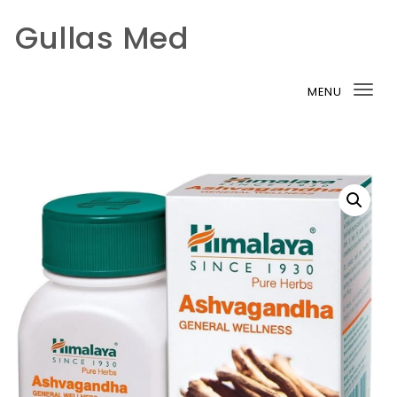
Gullas Med
Skip to content
MENU
Tog
nav