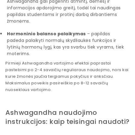
Ashwagandha gali pagerinti atmintį, dėmesį ir
informacijos apdorojimo greitį, todėl tai naudingas
papildas studentams ir protinį darbą dirbantiems
žmonėms.
Hormoninio balanso palaikymas
– papildas
padeda palaikyti normalų skydliaukės funkcijos ir
lytinių hormonų lygį, kas yra svarbu tiek vyrams, tiek
moterims.
Pirmieji Ashwagandha vartojimo efektai paprastai
pastebimi po 2-4 savaičių reguliaraus naudojimo, nors kai
kurie žmonės jaučia teigiamus pokyčius ir anksčiau.
Maksimalus poveikis pasireiškia po 8-12 savaičių
nuoseklaus vartojimo.
Ashwagandha naudojimo
instrukcijos: kaip teisingai naudoti?