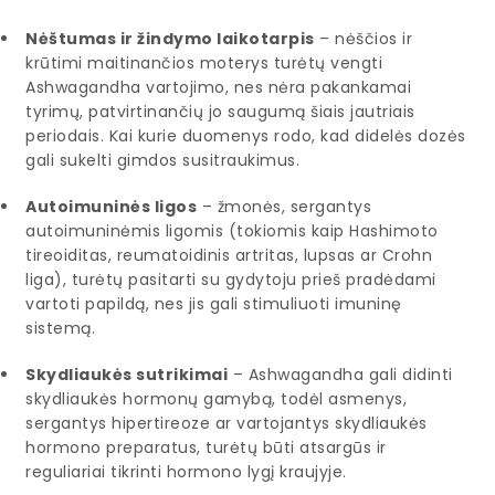
Nėštumas ir žindymo laikotarpis
– nėščios ir
krūtimi maitinančios moterys turėtų vengti
Ashwagandha vartojimo, nes nėra pakankamai
tyrimų, patvirtinančių jo saugumą šiais jautriais
periodais. Kai kurie duomenys rodo, kad didelės dozės
gali sukelti gimdos susitraukimus.
Autoimuninės ligos
– žmonės, sergantys
autoimuninėmis ligomis (tokiomis kaip Hashimoto
tireoiditas, reumatoidinis artritas, lupsas ar Crohn
liga), turėtų pasitarti su gydytoju prieš pradėdami
vartoti papildą, nes jis gali stimuliuoti imuninę
sistemą.
Skydliaukės sutrikimai
– Ashwagandha gali didinti
skydliaukės hormonų gamybą, todėl asmenys,
sergantys hipertireoze ar vartojantys skydliaukės
hormono preparatus, turėtų būti atsargūs ir
reguliariai tikrinti hormono lygį kraujyje.