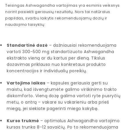
Teisingas Ashwagandha vartojimas yra esminis veiksnys
norint pasiekti geriausių rezultatų. Nors tai natūralus
papildas, svarbu laikytis rekomenduojamų dozių ir
naudojimo taisyklių:
Standartinė dozė
– dažniausiai rekomenduojama
vartoti 300-500 mg standartizuoto Ashwagandha
ekstrakto vieną ar du kartus per dieną. Tikslus
dozavimas priklauso nuo konkretaus produkto
koncentracijos ir individualių poreikių.
Vartojimo laikas
– kapsules geriausia gerti su
maistu, kad išvengtumėte galimo virškinimo trakto
diskomforto. Vieną dozę galima vartoti ryte pusryčių
metu, o antrą – vakare su vakarieniu arba prieš
miegą, jei siekiate pagerinti miego kokybę.
Kurso trukmė
– optimalus Ashwagandha vartojimo
kursas trunka 8-12 savaičių. Po to rekomenduojama