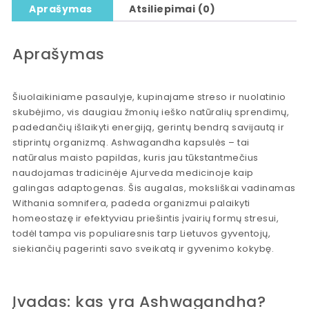
Aprašymas
Atsiliepimai (0)
Aprašymas
Šiuolaikiniame pasaulyje, kupinajame streso ir nuolatinio
skubėjimo, vis daugiau žmonių ieško natūralių sprendimų,
padedančių išlaikyti energiją, gerintų bendrą savijautą ir
stiprintų organizmą. Ashwagandha kapsulės – tai
natūralus maisto papildas, kuris jau tūkstantmečius
naudojamas tradicinėje Ajurveda medicinoje kaip
galingas adaptogenas. Šis augalas, moksliškai vadinamas
Withania somnifera, padeda organizmui palaikyti
homeostazę ir efektyviau priešintis įvairių formų stresui,
todėl tampa vis populiaresnis tarp Lietuvos gyventojų,
siekiančių pagerinti savo sveikatą ir gyvenimo kokybę.
Įvadas: kas yra Ashwagandha?