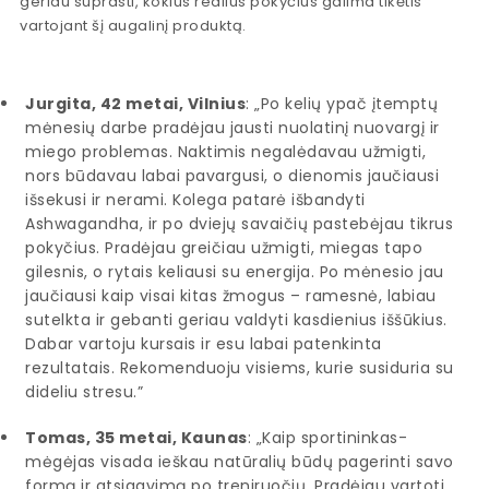
geriau suprasti, kokius realius pokyčius galima tikėtis
vartojant šį augalinį produktą.
Jurgita, 42 metai, Vilnius
: „Po kelių ypač įtemptų
mėnesių darbe pradėjau jausti nuolatinį nuovargį ir
miego problemas. Naktimis negalėdavau užmigti,
nors būdavau labai pavargusi, o dienomis jaučiausi
išsekusi ir nerami. Kolega patarė išbandyti
Ashwagandha, ir po dviejų savaičių pastebėjau tikrus
pokyčius. Pradėjau greičiau užmigti, miegas tapo
gilesnis, o rytais keliausi su energija. Po mėnesio jau
jaučiausi kaip visai kitas žmogus – ramesnė, labiau
sutelkta ir gebanti geriau valdyti kasdienius iššūkius.
Dabar vartoju kursais ir esu labai patenkinta
rezultatais. Rekomenduoju visiems, kurie susiduria su
dideliu stresu.”
Tomas, 35 metai, Kaunas
: „Kaip sportininkas-
mėgėjas visada ieškau natūralių būdų pagerinti savo
formą ir atsigavimą po treniruočių. Pradėjau vartoti