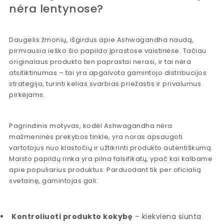
nėra lentynose?
Daugelis žmonių, išgirdus apie Ashwagandha naudą,
pirmiausia ieško šio papildo įprastose vaistinėse. Tačiau
originalaus produkto ten paprastai nerasi, ir tai nėra
atsitiktinumas – tai yra apgalvota gamintojo distribucijos
strategija, turinti kelias svarbias priežastis ir privalumus
pirkėjams.
Pagrindinis motyvas, kodėl Ashwagandha nėra
mažmeninės prekybos tinkle, yra noras apsaugoti
vartotojus nuo klastočių ir užtikrinti produkto autentiškumą.
Maisto papildų rinka yra pilna falsifikatų, ypač kai kalbame
apie populiarius produktus. Parduodant tik per oficialią
svetainę, gamintojas gali:
Kontroliuoti produkto kokybę
– kiekviena siunta