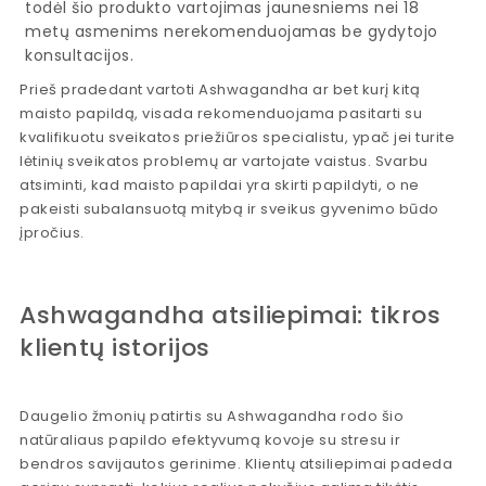
todėl šio produkto vartojimas jaunesniems nei 18
metų asmenims nerekomenduojamas be gydytojo
konsultacijos.
Prieš pradedant vartoti Ashwagandha ar bet kurį kitą
maisto papildą, visada rekomenduojama pasitarti su
kvalifikuotu sveikatos priežiūros specialistu, ypač jei turite
lėtinių sveikatos problemų ar vartojate vaistus. Svarbu
atsiminti, kad maisto papildai yra skirti papildyti, o ne
pakeisti subalansuotą mitybą ir sveikus gyvenimo būdo
įpročius.
Ashwagandha atsiliepimai: tikros
klientų istorijos
Daugelio žmonių patirtis su Ashwagandha rodo šio
natūraliaus papildo efektyvumą kovoje su stresu ir
bendros savijautos gerinime. Klientų atsiliepimai padeda