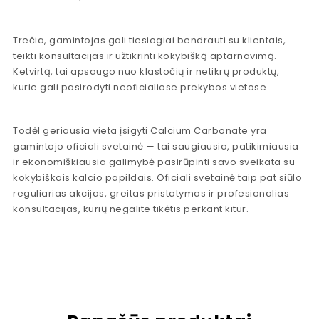
Trečia, gamintojas gali tiesiogiai bendrauti su klientais,
teikti konsultacijas ir užtikrinti kokybišką aptarnavimą.
Ketvirtą, tai apsaugo nuo klastočių ir netikrų produktų,
kurie gali pasirodyti neoficialiose prekybos vietose.
Todėl geriausia vieta įsigyti Calcium Carbonate yra
gamintojo oficiali svetainė — tai saugiausia, patikimiausia
ir ekonomiškiausia galimybė pasirūpinti savo sveikata su
kokybiškais kalcio papildais. Oficiali svetainė taip pat siūlo
reguliarias akcijas, greitas pristatymas ir profesionalias
konsultacijas, kurių negalite tikėtis perkant kitur.