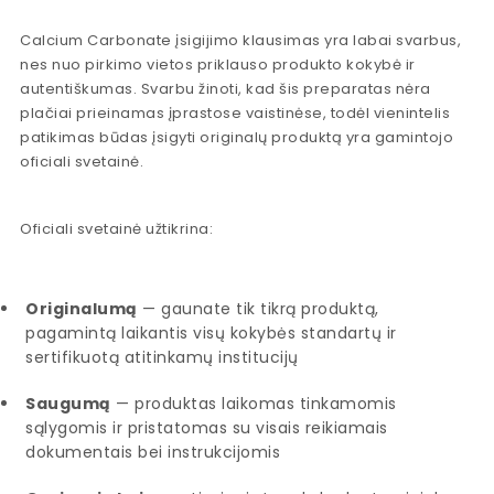
Calcium Carbonate įsigijimo klausimas yra labai svarbus,
nes nuo pirkimo vietos priklauso produkto kokybė ir
autentiškumas. Svarbu žinoti, kad šis preparatas nėra
plačiai prieinamas įprastose vaistinėse, todėl vienintelis
patikimas būdas įsigyti originalų produktą yra gamintojo
oficiali svetainė.
Oficiali svetainė užtikrina:
Originalumą
— gaunate tik tikrą produktą,
pagamintą laikantis visų kokybės standartų ir
sertifikuotą atitinkamų institucijų
Saugumą
— produktas laikomas tinkamomis
sąlygomis ir pristatomas su visais reikiamais
dokumentais bei instrukcijomis