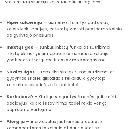
yra tam tikrų situacijų, kai reikia būti atsargiems:
Hiperkalcemija
— asmenys, turintys padidėjusį
kalcio kiekį kraujyje, neturėtų vartoti papildomo kalcio
be gydytojo priežiūros
Inkstų ligos
— sunkūs inkstų funkcijos sutrikimai,
inkstų akmenys ar nepakankamumas reikalauja
ypatingos atsargumo ir dozavimo koregavimo
Širdies ligos
— tam tikri širdies ritmo sutrikimai ar
gydymas širdies glikozidais reikalauja gydytojo
konsultacijos prieš vartojant kalcį
Sarkoidozė
— šia liga sergantys žmonės gali turėti
padidėjusį kalcio įsisavinimą, todėl reikia vengti
papildomo vartojimo
Alergija
— individualus jautrumas preparato
komponentams reikalauja atidaus sudėties