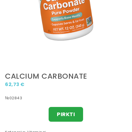
CALCIUM CARBONATE
62,73
€
№02843
PIRKTI