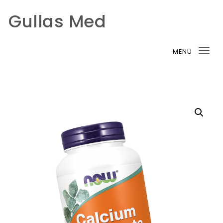
Gullas Med
Skip to content
MENU
Tog
nav