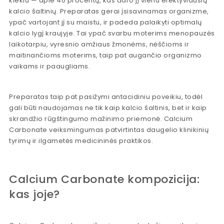
kiekiu — apie 40 procentų, kas daro jį vienu efektyviausių
kalcio šaltinių. Preparatas gerai įsisavinamas organizme,
ypač vartojant jį su maistu, ir padeda palaikyti optimalų
kalcio lygį kraujyje. Tai ypač svarbu moterims menopauzės
laikotarpiu, vyresnio amžiaus žmonėms, nėščioms ir
maitinančioms moterims, taip pat augančio organizmo
vaikams ir paaugliams.
Preparatas taip pat pasižymi antacidiniu poveikiu, todėl
gali būti naudojamas ne tik kaip kalcio šaltinis, bet ir kaip
skrandžio rūgštingumo mažinimo priemonė. Calcium
Carbonate veiksmingumas patvirtintas daugelio klinikinių
tyrimų ir ilgametės medicininės praktikos.
Calcium Carbonate kompozicija:
kas joje?