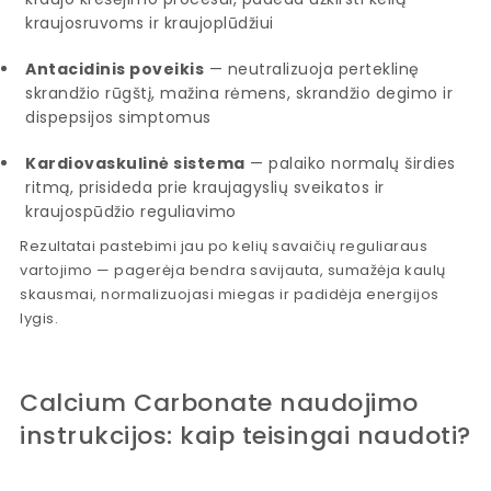
kraujosruvoms ir kraujoplūdžiui
Antacidinis poveikis
— neutralizuoja perteklinę
skrandžio rūgštį, mažina rėmens, skrandžio degimo ir
dispepsijos simptomus
Kardiovaskulinė sistema
— palaiko normalų širdies
ritmą, prisideda prie kraujagyslių sveikatos ir
kraujospūdžio reguliavimo
Rezultatai pastebimi jau po kelių savaičių reguliaraus
vartojimo — pagerėja bendra savijauta, sumažėja kaulų
skausmai, normalizuojasi miegas ir padidėja energijos
lygis.
Calcium Carbonate naudojimo
instrukcijos: kaip teisingai naudoti?