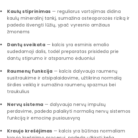
Kaulų stiprinimas
— reguliarus vartojimas didina
kaulų mineralinį tankį, sumažina osteoporozės riziką ir
padeda išvengti lūžių, ypač vyresnio amžiaus
žmonėms
Dantų sveikata
— kalcis yra esminis emalio
sudedamoji dalis, todėl preparatas prisideda prie
dantų stiprumo ir atsparumo ėduoniui
Raumenų funkcija
— kalcis dalyvauja raumenų
susitraukime ir atsipalaidavime, užtikrina normalią
širdies veiklą ir sumažina raumenų spazmus bei
traukulius
Nervų sistema
— dalyvauja nervų impulsų
perdavime, padeda palaikyti normalią nervų sistemos
funkciją ir emocinę pusiausvyrą
Kraujo krešėjimas
— kalcis yra būtinas normaliam
kraujo krešėjimo procesui, padeda užkirsti kelią