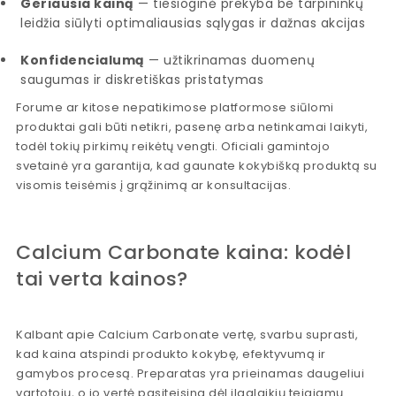
Geriausia kainą
— tiesioginė prekyba be tarpininkų
leidžia siūlyti optimaliausias sąlygas ir dažnas akcijas
Konfidencialumą
— užtikrinamas duomenų
saugumas ir diskretiškas pristatymas
Forume ar kitose nepatikimose platformose siūlomi
produktai gali būti netikri, pasenę arba netinkamai laikyti,
todėl tokių pirkimų reikėtų vengti. Oficiali gamintojo
svetainė yra garantija, kad gaunate kokybišką produktą su
visomis teisėmis į grąžinimą ar konsultacijas.
Calcium Carbonate kaina: kodėl
tai verta kainos?
Kalbant apie Calcium Carbonate vertę, svarbu suprasti,
kad kaina atspindi produkto kokybę, efektyvumą ir
gamybos procesą. Preparatas yra prieinamas daugeliui
vartotojų, o jo vertė pasiteisina dėl ilgalaikių teigiamų