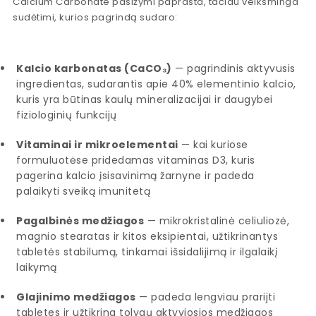
Calcium Carbonate pasižymi paprasta, tačiau veiksminga
sudėtimi, kurios pagrindą sudaro:
Kalcio karbonatas (CaCO₃)
— pagrindinis aktyvusis
ingredientas, sudarantis apie 40% elementinio kalcio,
kuris yra būtinas kaulų mineralizacijai ir daugybei
fiziologinių funkcijų
Vitaminai ir mikroelementai
— kai kuriose
formuluotėse pridedamas vitaminas D3, kuris
pagerina kalcio įsisavinimą žarnyne ir padeda
palaikyti sveiką imunitetą
Pagalbinės medžiagos
— mikrokristalinė celiuliozė,
magnio stearatas ir kitos eksipientai, užtikrinantys
tabletės stabilumą, tinkamai išsidalijimą ir ilgalaikį
laikymą
Glajinimo medžiagos
— padeda lengviau prarijti
tabletes ir užtikrina tolygų aktyviosios medžiagos