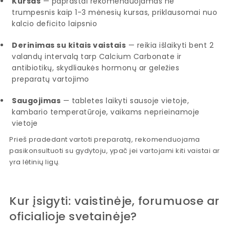
Kursas
— paprastai rekomenduojamas ne
trumpesnis kaip 1-3 mėnesių kursas, priklausomai nuo
kalcio deficito laipsnio
Derinimas su kitais vaistais
— reikia išlaikyti bent 2
valandų intervalą tarp Calcium Carbonate ir
antibiotikų, skydliaukės hormonų ar geležies
preparatų vartojimo
Saugojimas
— tabletes laikyti sausoje vietoje,
kambario temperatūroje, vaikams neprieinamoje
vietoje
Prieš pradedant vartoti preparatą, rekomenduojama
pasikonsultuoti su gydytoju, ypač jei vartojami kiti vaistai ar
yra lėtinių ligų.
Kur įsigyti: vaistinėje, forumuose ar
oficialioje svetainėje?