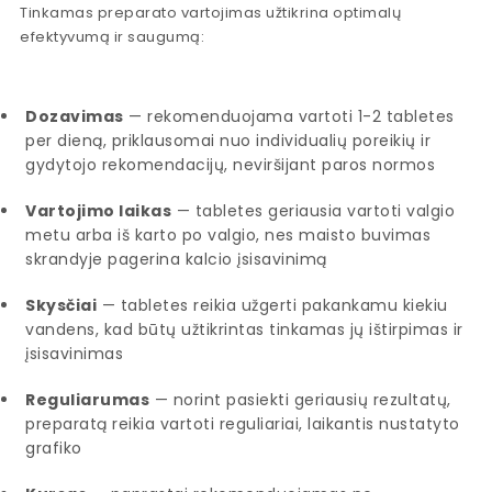
Tinkamas preparato vartojimas užtikrina optimalų
efektyvumą ir saugumą:
Dozavimas
— rekomenduojama vartoti 1-2 tabletes
per dieną, priklausomai nuo individualių poreikių ir
gydytojo rekomendacijų, neviršijant paros normos
Vartojimo laikas
— tabletes geriausia vartoti valgio
metu arba iš karto po valgio, nes maisto buvimas
skrandyje pagerina kalcio įsisavinimą
Skysčiai
— tabletes reikia užgerti pakankamu kiekiu
vandens, kad būtų užtikrintas tinkamas jų ištirpimas ir
įsisavinimas
Reguliarumas
— norint pasiekti geriausių rezultatų,
preparatą reikia vartoti reguliariai, laikantis nustatyto
grafiko