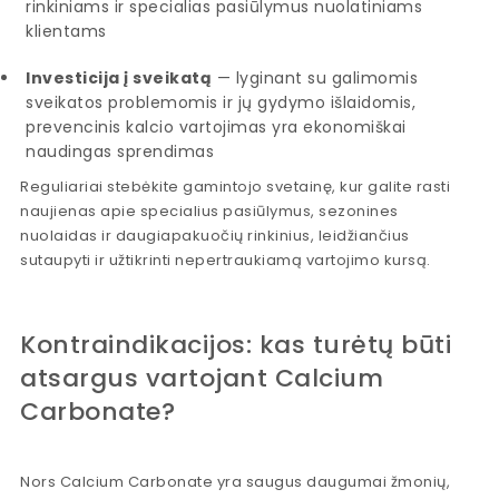
rinkiniams ir specialias pasiūlymus nuolatiniams
klientams
Investicija į sveikatą
— lyginant su galimomis
sveikatos problemomis ir jų gydymo išlaidomis,
prevencinis kalcio vartojimas yra ekonomiškai
naudingas sprendimas
Reguliariai stebėkite gamintojo svetainę, kur galite rasti
naujienas apie specialius pasiūlymus, sezonines
nuolaidas ir daugiapakuočių rinkinius, leidžiančius
sutaupyti ir užtikrinti nepertraukiamą vartojimo kursą.
Kontraindikacijos: kas turėtų būti
atsargus vartojant Calcium
Carbonate?
Nors Calcium Carbonate yra saugus daugumai žmonių,