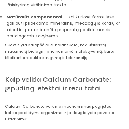
išsiskyrimą virškinimo trakte
Natūralūs komponentai
— kai kuriose formulėse
gali būti pridedama mineralinių medžiagų iš koralų ar
kriaukių, praturtinančių preparatą papildomomis
naudingomis savybėmis
Sudėtis yra kruopščiai subalansuota, kad užtikrintų
maksimalų biologinį prieinamumą ir efektyvumą, kartu
išlaikant produkto saugumą ir toleranciją.
Kaip veikia Calcium Carbonate:
įspūdingi efektai ir rezultatai
Calcium Carbonate veikimo mechanizmas pagrįstas
kalcio papildymu organizme ir jo daugialypio poveikio
užtikrinimu: