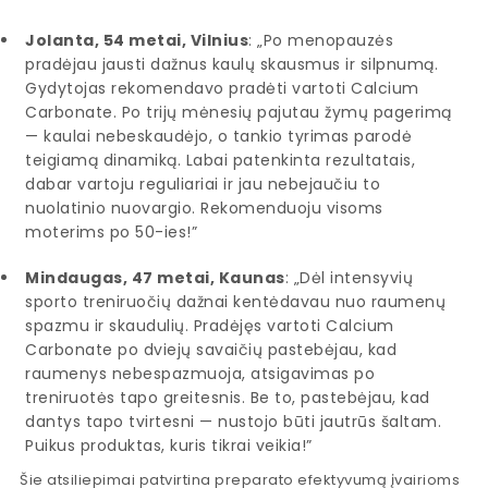
Jolanta, 54 metai, Vilnius
: „Po menopauzės
pradėjau jausti dažnus kaulų skausmus ir silpnumą.
Gydytojas rekomendavo pradėti vartoti Calcium
Carbonate. Po trijų mėnesių pajutau žymų pagerimą
— kaulai nebeskaudėjo, o tankio tyrimas parodė
teigiamą dinamiką. Labai patenkinta rezultatais,
dabar vartoju reguliariai ir jau nebejaučiu to
nuolatinio nuovargio. Rekomenduoju visoms
moterims po 50-ies!”
Mindaugas, 47 metai, Kaunas
: „Dėl intensyvių
sporto treniruočių dažnai kentėdavau nuo raumenų
spazmu ir skaudulių. Pradėjęs vartoti Calcium
Carbonate po dviejų savaičių pastebėjau, kad
raumenys nebespazmuoja, atsigavimas po
treniruotės tapo greitesnis. Be to, pastebėjau, kad
dantys tapo tvirtesni — nustojo būti jautrūs šaltam.
Puikus produktas, kuris tikrai veikia!”
Šie atsiliepimai patvirtina preparato efektyvumą įvairioms