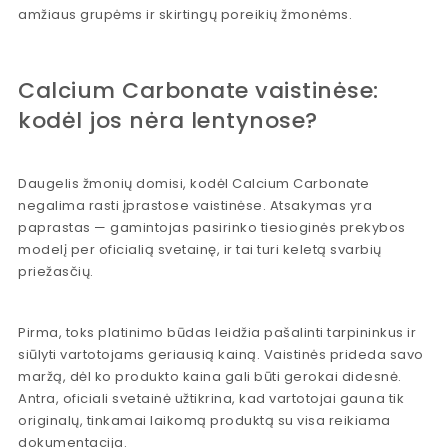
amžiaus grupėms ir skirtingų poreikių žmonėms.
Calcium Carbonate vaistinėse:
kodėl jos nėra lentynose?
Daugelis žmonių domisi, kodėl Calcium Carbonate
negalima rasti įprastose vaistinėse. Atsakymas yra
paprastas — gamintojas pasirinko tiesioginės prekybos
modelį per oficialią svetainę, ir tai turi keletą svarbių
priežasčių.
Pirma, toks platinimo būdas leidžia pašalinti tarpininkus ir
siūlyti vartotojams geriausią kainą. Vaistinės prideda savo
maržą, dėl ko produkto kaina gali būti gerokai didesnė.
Antra, oficiali svetainė užtikrina, kad vartotojai gauna tik
originalų, tinkamai laikomą produktą su visa reikiama
dokumentacija.