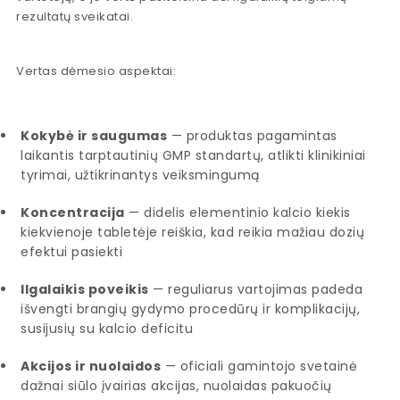
rezultatų sveikatai.
Vertas dėmesio aspektai:
Kokybė ir saugumas
— produktas pagamintas
laikantis tarptautinių GMP standartų, atlikti klinikiniai
tyrimai, užtikrinantys veiksmingumą
Koncentracija
— didelis elementinio kalcio kiekis
kiekvienoje tabletėje reiškia, kad reikia mažiau dozių
efektui pasiekti
Ilgalaikis poveikis
— reguliarus vartojimas padeda
išvengti brangių gydymo procedūrų ir komplikacijų,
susijusių su kalcio deficitu
Akcijos ir nuolaidos
— oficiali gamintojo svetainė
dažnai siūlo įvairias akcijas, nuolaidas pakuočių