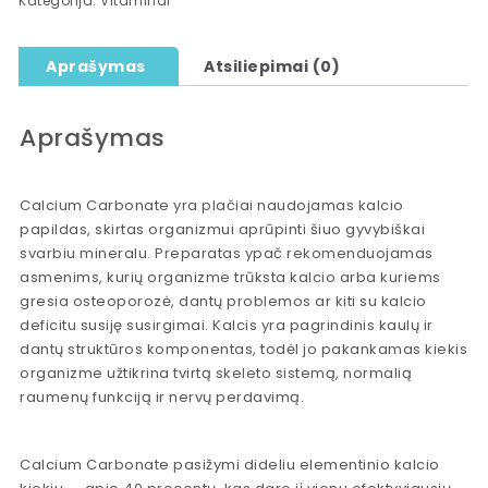
Kategorija:
Vitaminai
Aprašymas
Atsiliepimai (0)
Aprašymas
Calcium Carbonate yra plačiai naudojamas kalcio
papildas, skirtas organizmui aprūpinti šiuo gyvybiškai
svarbiu mineralu. Preparatas ypač rekomenduojamas
asmenims, kurių organizme trūksta kalcio arba kuriems
gresia osteoporozė, dantų problemos ar kiti su kalcio
deficitu susiję susirgimai. Kalcis yra pagrindinis kaulų ir
dantų struktūros komponentas, todėl jo pakankamas kiekis
organizme užtikrina tvirtą skeleto sistemą, normalią
raumenų funkciją ir nervų perdavimą.
Calcium Carbonate pasižymi dideliu elementinio kalcio