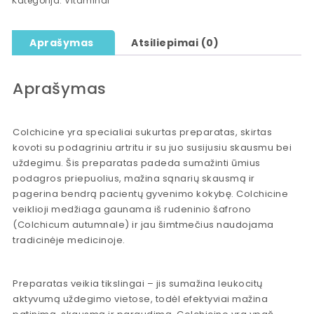
Kategorija:
Vitaminai
Aprašymas
Atsiliepimai (0)
Aprašymas
Colchicine yra specialiai sukurtas preparatas, skirtas
kovoti su podagriniu artritu ir su juo susijusiu skausmu bei
uždegimu. Šis preparatas padeda sumažinti ūmius
podagros priepuolius, mažina sąnarių skausmą ir
pagerina bendrą pacientų gyvenimo kokybę. Colchicine
veiklioji medžiaga gaunama iš rudeninio šafrono
(Colchicum autumnale) ir jau šimtmečius naudojama
tradicinėje medicinoje.
Preparatas veikia tikslingai – jis sumažina leukocitų
aktyvumą uždegimo vietose, todėl efektyviai mažina