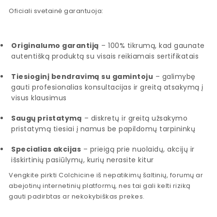
Oficiali svetainė garantuoja:
Originalumo garantiją
– 100% tikrumą, kad gaunate
autentišką produktą su visais reikiamais sertifikatais
Tiesioginį bendravimą su gamintoju
– galimybę
gauti profesionalias konsultacijas ir greitą atsakymą į
visus klausimus
Saugų pristatymą
– diskretų ir greitą užsakymo
pristatymą tiesiai į namus be papildomų tarpininkų
Specialias akcijas
– prieigą prie nuolaidų, akcijų ir
išskirtinių pasiūlymų, kurių nerasite kitur
Vengkite pirkti Colchicine iš nepatikimų šaltinių, forumų ar
abejotinų internetinių platformų, nes tai gali kelti riziką
gauti padirbtas ar nekokybiškas prekes.