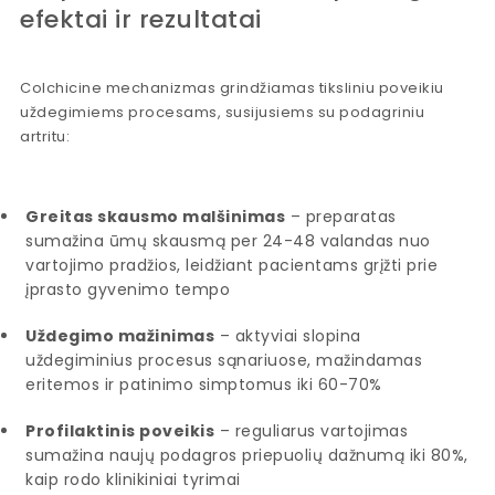
efektai ir rezultatai
Colchicine mechanizmas grindžiamas tiksliniu poveikiu
uždegimiems procesams, susijusiems su podagriniu
artritu:
Greitas skausmo malšinimas
– preparatas
sumažina ūmų skausmą per 24-48 valandas nuo
vartojimo pradžios, leidžiant pacientams grįžti prie
įprasto gyvenimo tempo
Uždegimo mažinimas
– aktyviai slopina
uždegiminius procesus sąnariuose, mažindamas
eritemos ir patinimo simptomus iki 60-70%
Profilaktinis poveikis
– reguliarus vartojimas
sumažina naujų podagros priepuolių dažnumą iki 80%,
kaip rodo klinikiniai tyrimai