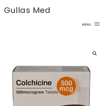
Gullas Med
Skip to content
MENU
Tog
nav