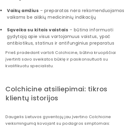
Vaikų amžius
– preparatas nėra rekomenduojamas
vaikams be aiškių medicininių indikacijų
Sąveika su kitais vaistais
– būtina informuoti
gydytoją apie visus vartojamuus vaistus, ypač
antibiotikus, statinus ir antifunginius preparatus
Prieš pradedant vartoti Colchicine, būtina kruopščiai
įvertinti savo sveikatos būklę ir pasikonsultuoti su
kvalifikuotu specialistu.
Colchicine atsiliepimai: tikros
klientų istorijos
Daugelis Lietuvos gyventojų jau įvertino Colchicine
veiksmingumą kovojant su podagros simptomais: