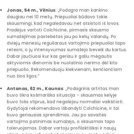
Jonas, 54 m., Vilnius
: „Podagra man kankino
daugiau nei 10 metų. Priepuoliai būdavo tokie
skausmingi, kad negalėdavau net atsistoti iš lovos.
Pradėjus vartoti Colchicine, pirmasis skausmo
sumažėjimas pastebėtas jau po kelių valandų. Po
dviejų mėnesių reguliaraus vartojimo priepuoliai tapo
retesni, o jų intensyvumas sumažėjo beveik du kartus.
Dabar jaučiuosi kur kas geriau ir galiu mėgautis
aktyviomis dienomis be nuolatinio nerimo dėl kito
priepuolio. Rekomenduoju kiekvienam, kenčiančiam
nuo šios ligos.”
Antanas, 62 m., Kaunas
: „Podagrinis artritas man
buvo tikra košmariška situacija – skausmas kelyje
buvo toks stiprus, kad negalėjau normaliai vaikščioti.
Gydytojai rekomendavo išbandyti Colchicine, ir tai
buvo geriausias sprendimas. Jau po savaitės
vartojimo patinimas sumažėjo, o skausmas tapo
toleruojamas. Dabar vartoju profilaktiškai ir naujų