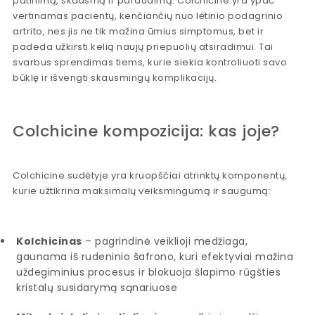
patinimą, skausmą ir paraudimą. Colchicine yra ypač
vertinamas pacientų, kenčiančių nuo lėtinio podagrinio
artrito, nes jis ne tik mažina ūmius simptomus, bet ir
padeda užkirsti kelią naujų priepuolių atsiradimui. Tai
svarbus sprendimas tiems, kurie siekia kontroliuoti savo
būklę ir išvengti skausmingų komplikacijų.
Colchicine kompozicija: kas joje?
Colchicine sudėtyje yra kruopščiai atrinktų komponentų,
kurie užtikrina maksimalų veiksmingumą ir saugumą:
Kolchicinas
– pagrindinė veiklioji medžiaga,
gaunama iš rudeninio šafrono, kuri efektyviai mažina
uždegiminius procesus ir blokuoja šlapimo rūgšties
kristalų susidarymą sąnariuose