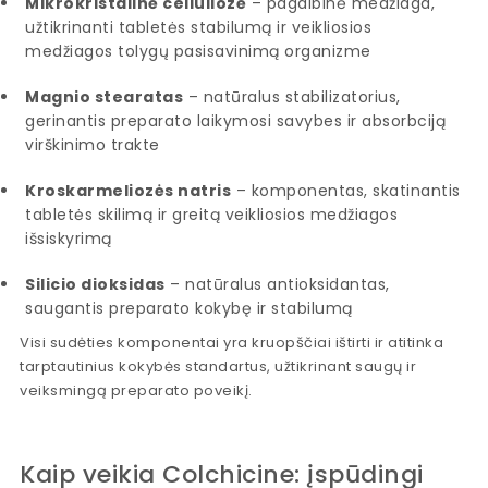
Mikrokristalinė celiuliozė
– pagalbinė medžiaga,
užtikrinanti tabletės stabilumą ir veikliosios
medžiagos tolygų pasisavinimą organizme
Magnio stearatas
– natūralus stabilizatorius,
gerinantis preparato laikymosi savybes ir absorbciją
virškinimo trakte
Kroskarmeliozės natris
– komponentas, skatinantis
tabletės skilimą ir greitą veikliosios medžiagos
išsiskyrimą
Silicio dioksidas
– natūralus antioksidantas,
saugantis preparato kokybę ir stabilumą
Visi sudėties komponentai yra kruopščiai ištirti ir atitinka
tarptautinius kokybės standartus, užtikrinant saugų ir
veiksmingą preparato poveikį.
Kaip veikia Colchicine: įspūdingi