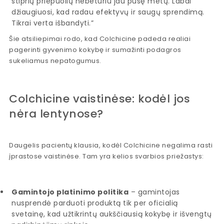
stiprių priepuolių nebeturiu jau pusę metų. Labai
džiaugiuosi, kad radau efektyvų ir saugų sprendimą.
Tikrai verta išbandyti.”
Šie atsiliepimai rodo, kad Colchicine padeda realiai
pagerinti gyvenimo kokybę ir sumažinti podagros
sukeliamus nepatogumus.
Colchicine vaistinėse: kodėl jos
nėra lentynose?
Daugelis pacientų klausia, kodėl Colchicine negalima rasti
įprastose vaistinėse. Tam yra kelios svarbios priežastys:
Gamintojo platinimo politika
– gamintojas
nusprendė parduoti produktą tik per oficialią
svetainę, kad užtikrintų aukščiausią kokybę ir išvengtų