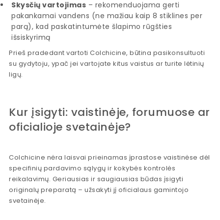
Skysčių vartojimas
– rekomenduojama gerti
pakankamai vandens (ne mažiau kaip 8 stiklines per
parą), kad paskatintumėte šlapimo rūgšties
išsiskyrimą
Prieš pradedant vartoti Colchicine, būtina pasikonsultuoti
su gydytoju, ypač jei vartojate kitus vaistus ar turite lėtinių
ligų.
Kur įsigyti: vaistinėje, forumuose ar
oficialioje svetainėje?
Colchicine nėra laisvai prieinamas įprastose vaistinėse dėl
specifinių pardavimo sąlygų ir kokybės kontrolės
reikalavimų. Geriausias ir saugiausias būdas įsigyti
originalų preparatą – užsakyti jį oficialaus gamintojo
svetainėje.