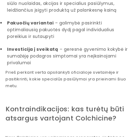
siūlo nuolaidas, akcijas ir specialius pasiūlymus,
leidžiančius įsigyti produktą už palankesnę kainą
Pakuočių variantai
– galimybė pasirinkti
optimaliausią pakuotės dydį pagal individualius
poreikius ir sutaupyti
Investicija į sveikatą
– geresnė gyvenimo kokybė ir
sumažėję podagros simptomai yra neįkainojami
privalumai
Prieš perkant verta apsilankyti oficialioje svetainėje ir
pasitikrinti, kokie specialūs pasiūlymai yra prieinami šiuo
metu.
Kontraindikacijos: kas turėtų būti
atsargus vartojant Colchicine?