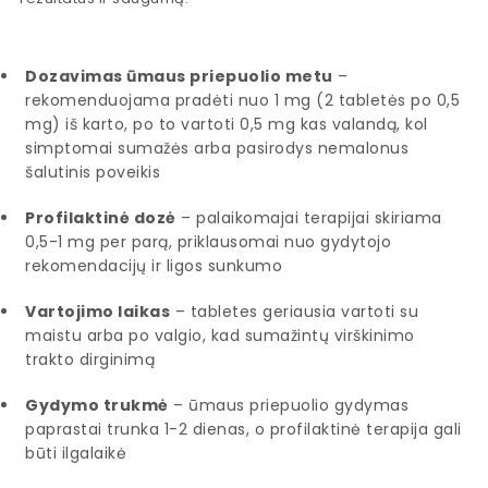
Dozavimas ūmaus priepuolio metu
–
rekomenduojama pradėti nuo 1 mg (2 tabletės po 0,5
mg) iš karto, po to vartoti 0,5 mg kas valandą, kol
simptomai sumažės arba pasirodys nemalonus
šalutinis poveikis
Profilaktinė dozė
– palaikomajai terapijai skiriama
0,5-1 mg per parą, priklausomai nuo gydytojo
rekomendacijų ir ligos sunkumo
Vartojimo laikas
– tabletes geriausia vartoti su
maistu arba po valgio, kad sumažintų virškinimo
trakto dirginimą
Gydymo trukmė
– ūmaus priepuolio gydymas
paprastai trunka 1-2 dienas, o profilaktinė terapija gali
būti ilgalaikė