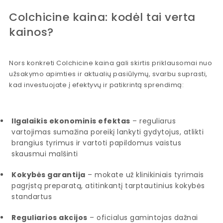
Colchicine kaina: kodėl tai verta
kainos?
Nors konkreti Colchicine kaina gali skirtis priklausomai nuo
užsakymo apimties ir aktualių pasiūlymų, svarbu suprasti,
kad investuojate į efektyvų ir patikrintą sprendimą:
Ilgalaikis ekonominis efektas
– reguliarus
vartojimas sumažina poreikį lankyti gydytojus, atlikti
brangius tyrimus ir vartoti papildomus vaistus
skausmui malšinti
Kokybės garantija
– mokate už klinikiniais tyrimais
pagrįstą preparatą, atitinkantį tarptautinius kokybės
standartus
Reguliarios akcijos
– oficialus gamintojas dažnai