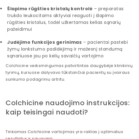
Šlapimo rūgšties kristalų kontrolė
– preparatas
trukdo leukocitams aktyviai reaguoti į šlapimo
rūgšties kristalus, todėl užkertamas kelias sąnarių
pažeidimui
Judėjimo funkcijos gerinimas
– pacientai pastebi
žymų lankstumo padidėjimą ir mažesnį standumą
sąnariuose jau po kelių savaičių vartojimo
Colchicine veiksmingumas patvirtintas daugybėje klinikinių
tyrimų, kuriuose dalyvavo tūkstančiai pacientų su įvairaus
sunkumo podagriniu artritu.
Colchicine naudojimo instrukcijos:
kaip teisingai naudoti?
Tinkamas Colchicine vartojimas yra raktas į optimalius
rezultatus ir saugumą: