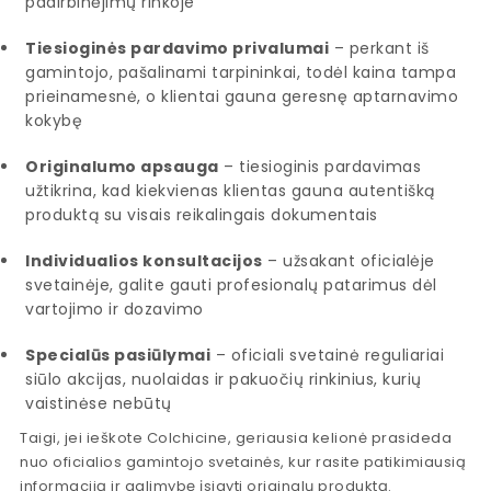
padirbinėjimų rinkoje
Tiesioginės pardavimo privalumai
– perkant iš
gamintojo, pašalinami tarpininkai, todėl kaina tampa
prieinamesnė, o klientai gauna geresnę aptarnavimo
kokybę
Originalumo apsauga
– tiesioginis pardavimas
užtikrina, kad kiekvienas klientas gauna autentišką
produktą su visais reikalingais dokumentais
Individualios konsultacijos
– užsakant oficialėje
svetainėje, galite gauti profesionalų patarimus dėl
vartojimo ir dozavimo
Specialūs pasiūlymai
– oficiali svetainė reguliariai
siūlo akcijas, nuolaidas ir pakuočių rinkinius, kurių
vaistinėse nebūtų
Taigi, jei ieškote Colchicine, geriausia kelionė prasideda
nuo oficialios gamintojo svetainės, kur rasite patikimiausią
informaciją ir galimybę įsigyti originalų produktą.