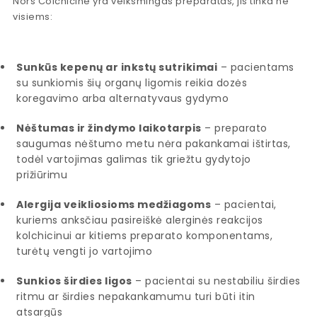
Nors Colchicine yra veiksmingas preparatas, jis tinka ne
visiems:
Sunkūs kepenų ar inkstų sutrikimai
– pacientams
su sunkiomis šių organų ligomis reikia dozės
koregavimo arba alternatyvaus gydymo
Nėštumas ir žindymo laikotarpis
– preparato
saugumas nėštumo metu nėra pakankamai ištirtas,
todėl vartojimas galimas tik griežtu gydytojo
prižiūrimu
Alergija veikliosioms medžiagoms
– pacientai,
kuriems anksčiau pasireiškė alerginės reakcijos
kolchicinui ar kitiems preparato komponentams,
turėtų vengti jo vartojimo
Sunkios širdies ligos
– pacientai su nestabiliu širdies
ritmu ar širdies nepakankamumu turi būti itin
atsargūs