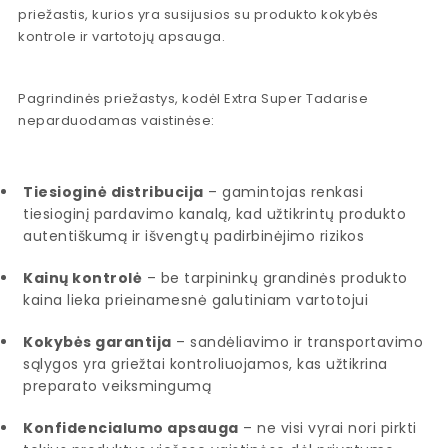
priežastis, kurios yra susijusios su produkto kokybės
kontrole ir vartotojų apsauga.
Pagrindinės priežastys, kodėl Extra Super Tadarise
neparduodamas vaistinėse:
Tiesioginė distribucija
– gamintojas renkasi
tiesioginį pardavimo kanalą, kad užtikrintų produkto
autentiškumą ir išvengtų padirbinėjimo rizikos
Kainų kontrolė
– be tarpininkų grandinės produkto
kaina lieka prieinamesnė galutiniam vartotojui
Kokybės garantija
– sandėliavimo ir transportavimo
sąlygos yra griežtai kontroliuojamos, kas užtikrina
preparato veiksmingumą
Konfidencialumo apsauga
– ne visi vyrai nori pirkti