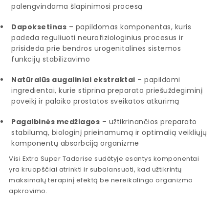
palengvindama šlapinimosi procesą
Dapoksetinas
– papildomas komponentas, kuris
padeda reguliuoti neurofiziologinius procesus ir
prisideda prie bendros urogenitalinės sistemos
funkcijų stabilizavimo
Natūralūs augaliniai ekstraktai
– papildomi
ingredientai, kurie stiprina preparato priešuždegiminį
poveikį ir palaiko prostatos sveikatos atkūrimą
Pagalbinės medžiagos
– užtikrinančios preparato
stabilumą, biologinį prieinamumą ir optimalią veikliųjų
komponentų absorbciją organizme
Visi Extra Super Tadarise sudėtyje esantys komponentai
yra kruopščiai atrinkti ir subalansuoti, kad užtikrintų
maksimalų terapinį efektą be nereikalingo organizmo
apkrovimo.