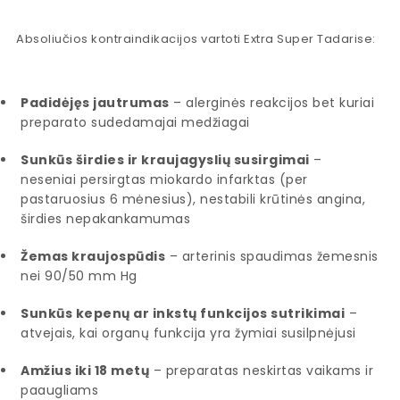
Absoliučios kontraindikacijos vartoti Extra Super Tadarise:
Padidėjęs jautrumas
– alerginės reakcijos bet kuriai
preparato sudedamajai medžiagai
Sunkūs širdies ir kraujagyslių susirgimai
–
neseniai persirgtas miokardo infarktas (per
pastaruosius 6 mėnesius), nestabili krūtinės angina,
širdies nepakankamumas
Žemas kraujospūdis
– arterinis spaudimas žemesnis
nei 90/50 mm Hg
Sunkūs kepenų ar inkstų funkcijos sutrikimai
–
atvejais, kai organų funkcija yra žymiai susilpnėjusi
Amžius iki 18 metų
– preparatas neskirtas vaikams ir
paaugliams