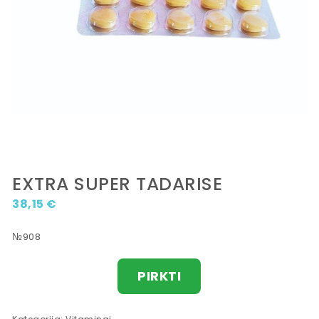
EXTRA SUPER TADARISE
38,15
€
№908
PIRKTI