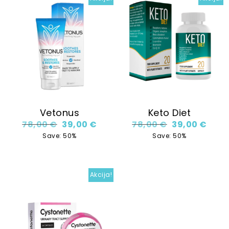
Vetonus
Keto Diet
Original price was: 78,00 €.
Current price is: 39,00 €.
Original price
Curre
78,00
€
39,00
€
78,00
€
39,00
€
Save: 50%
Save: 50%
Akcija!