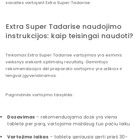
savaites vartojant Extra Super Tadarise.
Extra Super Tadarise naudojimo
instrukcijos: kaip teisingai naudoti?
Tinkamas Extra Super Tadarise vartojimas yra esminis
veiksnys siekiant optimalių rezultatų. Gamintojo
rekomendacijos dėl preparato vartojimo yra aiškios ir
lengvai įgyvendinamos.
Pagrindinės vartojimo taisyklės:
Dozavimas
– rekomenduojama dozė yra viena
tabletė per parą, vartojama maždaug tuo pačiu laiku
Vartojimo laikas
– tabletę geriausia gerti prieš 30-