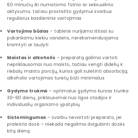
60 minučių iki numatomo fizinio ar seksualinio
aktyvumo, tačiau prostatito gydymui svarbus
reguliarus kasdieninis vartojimas
Vartojimo būdas
– tabletė nurijama ištisai su
pakankamu kiekiu vandens, nerekomenduojama
kramtyti ar laužyti
Maistas ir alkoholis
– preparatą galima vartoti
nepriklausomai nuo maisto, tačiau vengti didelių ir
riebalų maisto porcijų, kurios gali sulėtinti absorbciją;
alkoholio vartojimas turėtų būti minimalus
Gydymo trukmė
– optimalus gydymo kursas trunka
30-60 dienų, priklausomai nuo ligos stadijos ir
individualių organizmo ypatybių
Sistemingumas
– svarbu nevartoti preparato, jei
praleista dozė – niekada negalima dvigubinti dozės
kitą dieną