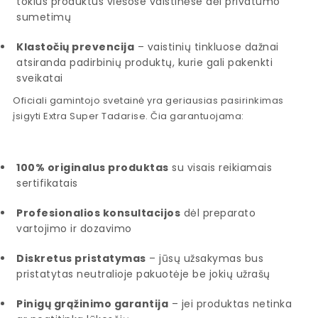
tokius produktus viešose vaistinėse dėl privatumo
sumetimų
Klastočių prevencija
– vaistinių tinkluose dažnai
atsiranda padirbinių produktų, kurie gali pakenkti
sveikatai
Oficiali gamintojo svetainė yra geriausias pasirinkimas
įsigyti Extra Super Tadarise. Čia garantuojama:
100% originalus produktas
su visais reikiamais
sertifikatais
Profesionalios konsultacijos
dėl preparato
vartojimo ir dozavimo
Diskretus pristatymas
– jūsų užsakymas bus
pristatytas neutralioje pakuotėje be jokių užrašų
Pinigų grąžinimo garantija
– jei produktas netinka