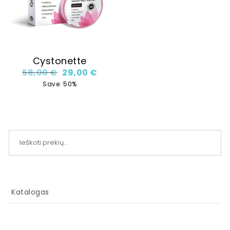
Cystonette
Original price was: 58,00 €.
Current price is: 29,00 €.
58,00
€
29,00
€
Save: 50%
Ieškoti:
Katalogas