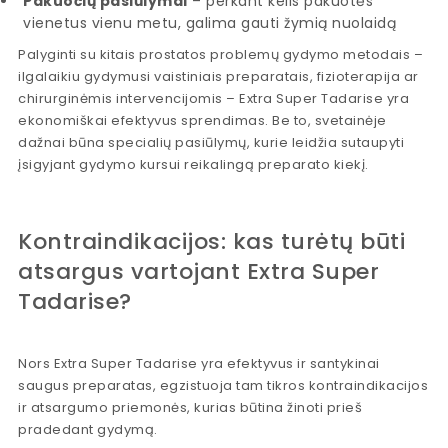
Pakuočių pasiūlymai
– perkant kelis pakuotės
vienetus vienu metu, galima gauti žymią nuolaidą
Palyginti su kitais prostatos problemų gydymo metodais –
ilgalaikiu gydymusi vaistiniais preparatais, fizioterapija ar
chirurginėmis intervencijomis – Extra Super Tadarise yra
ekonomiškai efektyvus sprendimas. Be to, svetainėje
dažnai būna specialių pasiūlymų, kurie leidžia sutaupyti
įsigyjant gydymo kursui reikalingą preparato kiekį.
Kontraindikacijos: kas turėtų būti
atsargus vartojant Extra Super
Tadarise?
Nors Extra Super Tadarise yra efektyvus ir santykinai
saugus preparatas, egzistuoja tam tikros kontraindikacijos
ir atsargumo priemonės, kurias būtina žinoti prieš
pradedant gydymą.