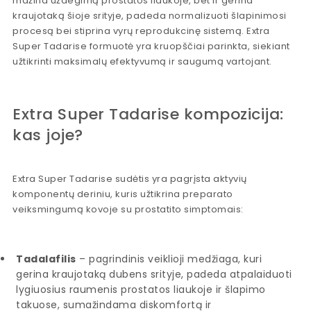
mažina uždegimą prostatos liaukoje, bet ir gerina
kraujotaką šioje srityje, padeda normalizuoti šlapinimosi
procesą bei stiprina vyrų reprodukcinę sistemą. Extra
Super Tadarise formuotė yra kruopščiai parinkta, siekiant
užtikrinti maksimalų efektyvumą ir saugumą vartojant.
Extra Super Tadarise kompozicija:
kas joje?
Extra Super Tadarise sudėtis yra pagrįsta aktyvių
komponentų deriniu, kuris užtikrina preparato
veiksmingumą kovoje su prostatito simptomais:
Tadalafilis
– pagrindinis veiklioji medžiaga, kuri
gerina kraujotaką dubens srityje, padeda atpalaiduoti
lygiuosius raumenis prostatos liaukoje ir šlapimo
takuose, sumažindama diskomfortą ir