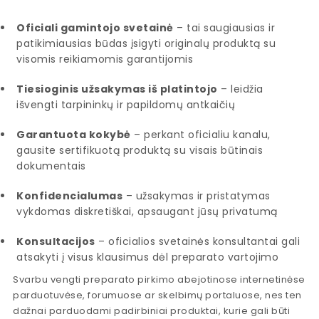
Oficiali gamintojo svetainė
– tai saugiausias ir
patikimiausias būdas įsigyti originalų produktą su
visomis reikiamomis garantijomis
Tiesioginis užsakymas iš platintojo
– leidžia
išvengti tarpininkų ir papildomų antkaičių
Garantuota kokybė
– perkant oficialiu kanalu,
gausite sertifikuotą produktą su visais būtinais
dokumentais
Konfidencialumas
– užsakymas ir pristatymas
vykdomas diskretiškai, apsaugant jūsų privatumą
Konsultacijos
– oficialios svetainės konsultantai gali
atsakyti į visus klausimus dėl preparato vartojimo
Svarbu vengti preparato pirkimo abejotinose internetinėse
parduotuvėse, forumuose ar skelbimų portaluose, nes ten
dažnai parduodami padirbiniai produktai, kurie gali būti