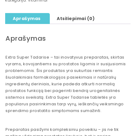
Kategorija:
Vitaminai
Aprašymas
Atsiliepimai (0)
Aprašymas
Extra Super Tadarise – tai inovatyvus preparatas, skirtas
vyrams, kovojantiems su prostatos ligomis ir susijusiomis
problemomis. Šis produktas yra sukurtas remiantis
šiuolaikiniais farmakologijos pasiekimais ir natūralių
ingredientų deriniais, kurie padeda atkurti normalią
prostatos funkciją bei pagerinti bendrą urogenitalinės
sistemos sveikatą. Extra Super Tadarise tabletės yra
populiarus pasirinkimas tarp vyrų, ieškančių veiksmingo
sprendimo prostatito simptomams sumažinti.
Preparatas pasižymi kompleksiniu poveikiu – jis ne tik