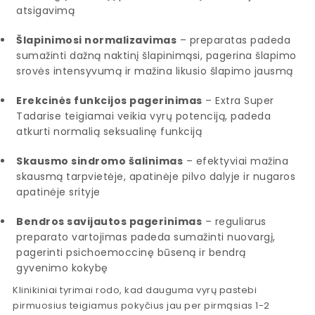
atsigavimą
Šlapinimosi normalizavimas
– preparatas padeda
sumažinti dažną naktinį šlapinimąsi, pagerina šlapimo
srovės intensyvumą ir mažina likusio šlapimo jausmą
Erekcinės funkcijos pagerinimas
– Extra Super
Tadarise teigiamai veikia vyrų potenciją, padeda
atkurti normalią seksualinę funkciją
Skausmo sindromo šalinimas
– efektyviai mažina
skausmą tarpvietėje, apatinėje pilvo dalyje ir nugaros
apatinėje srityje
Bendros savijautos pagerinimas
– reguliarus
preparato vartojimas padeda sumažinti nuovargį,
pagerinti psichoemoccinę būseną ir bendrą
gyvenimo kokybę
Klinikiniai tyrimai rodo, kad dauguma vyrų pastebi
pirmuosius teigiamus pokyčius jau per pirmąsias 1-2