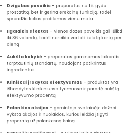
Dvigubas poveikis
– preparatas ne tik gydo
prostatitą, bet ir gerina erekcinę funkciją, todėl
sprendžia kelias problemas vienu metu
Ilgalaikis efektas
– vienos dozės poveikis gali išlikti
iki 36 valandų, todėl nereikia vartoti keletą kartų per
dieną
Aukšta kokybė
– preparatas gaminamas laikantis
tarptautinių standartų, naudojant patikrintus
ingredientus
Kliniškai įrodytas efektyvumas
– produktas yra
išbandytas klinikiniuose tyrimuose ir parodė aukštą
efektyvumo procentą
Palankios akcijos
– gamintojo svetainėje dažnai
vyksta akcijos ir nuolaidos, kurios leidžia įsigyti
preparatą už palankesnę kainą