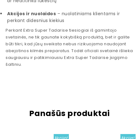
ar neatitinka lūkesčių
Akcijos ir nuolaidos
– nuolatiniams klientams ir
perkant didesnius kiekius
Perkant Extra Super Tadarise tiesiogiai iš gamintojo
svetainės, ne tik gaunate kokybišką produktą, bet ir galite
būti tikri, kad jūsų sveikata nebus rizikuojama naudojant
abejotinos kilmės preparatus. Todėl oficiali svetainė išlieka
saugiausiu ir patikimiausiu Extra Super Tadarise įsigijimo
šaltiniu.
Panašūs produktai
Akcija!
Akcija!