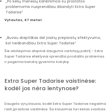
„Po kelių mėnesių kankinimosi su prostatos
problemomis nusprendžiau išbandyti Extra Super
Tadarise”
Vytautas, 47 metai:
„Buvau skeptiškas dėl įvairių preparatų efektyvumo,
kol neišbandžiau Extra Super Tadarise”
Šie atsiliepimai atspindi dauguma vartotojų patirtį – Extra
Super Tadarise efektyviai sprendžia prostatito problemas
ir pagerina bendrą gyvenimo kokybę.
Extra Super Tadarise vaistinėse:
kodėl jos nėra lentynose?
Daugelis vyrų klausia, kodėl Extra Super Tadarise negalima
rasti įprastose vaistinėse. Šis klausimas turi kelias svarbias