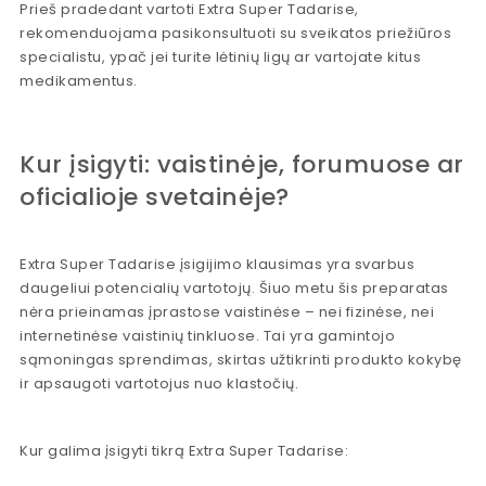
Prieš pradedant vartoti Extra Super Tadarise,
rekomenduojama pasikonsultuoti su sveikatos priežiūros
specialistu, ypač jei turite lėtinių ligų ar vartojate kitus
medikamentus.
Kur įsigyti: vaistinėje, forumuose ar
oficialioje svetainėje?
Extra Super Tadarise įsigijimo klausimas yra svarbus
daugeliui potencialių vartotojų. Šiuo metu šis preparatas
nėra prieinamas įprastose vaistinėse – nei fizinėse, nei
internetinėse vaistinių tinkluose. Tai yra gamintojo
sąmoningas sprendimas, skirtas užtikrinti produkto kokybę
ir apsaugoti vartotojus nuo klastočių.
Kur galima įsigyti tikrą Extra Super Tadarise: