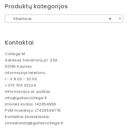
Produktų kategorijos
Vitaminai
×
Kontaktai
College M
Adresas Savanorių pr. 23A
50195 Kaunas
Informacija telefonu:
I - V 8:00 - 20:00
+370 700 33224
Informacijos el. paštas:
info@gullascollege.lt
Įmonės kodas: 142054956
PVM mokėtojo: LT420549776
Kontaktai žiniasklaidai
ziniasklaida@gullascollege.lt