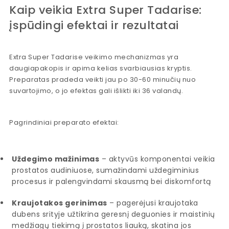
Kaip veikia Extra Super Tadarise:
įspūdingi efektai ir rezultatai
Extra Super Tadarise veikimo mechanizmas yra
daugiapakopis ir apima kelias svarbiausias kryptis.
Preparatas pradeda veikti jau po 30-60 minučių nuo
suvartojimo, o jo efektas gali išlikti iki 36 valandų.
Pagrindiniai preparato efektai:
Uždegimo mažinimas
– aktyvūs komponentai veikia
prostatos audiniuose, sumažindami uždegiminius
procesus ir palengvindami skausmą bei diskomfortą
Kraujotakos gerinimas
– pagerėjusi kraujotaka
dubens srityje užtikrina geresnį deguonies ir maistinių
medžiagų tiekimą į prostatos liauką, skatina jos