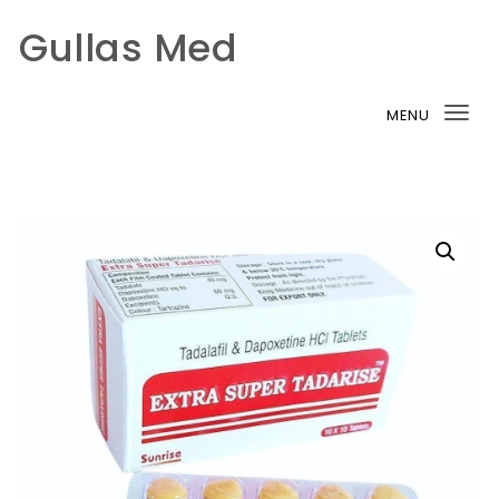
Gullas Med
Skip to content
MENU
Tog
nav