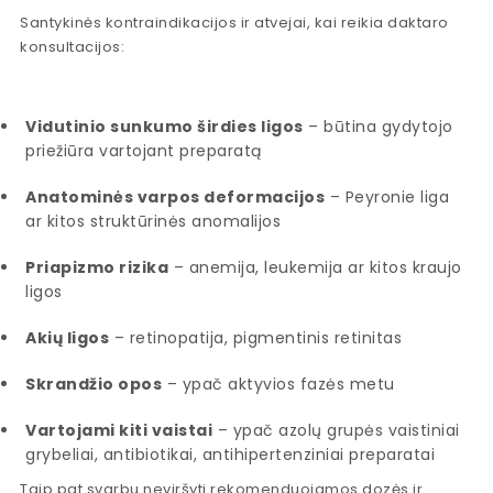
Santykinės kontraindikacijos ir atvejai, kai reikia daktaro
konsultacijos:
Vidutinio sunkumo širdies ligos
– būtina gydytojo
priežiūra vartojant preparatą
Anatominės varpos deformacijos
– Peyronie liga
ar kitos struktūrinės anomalijos
Priapizmo rizika
– anemija, leukemija ar kitos kraujo
ligos
Akių ligos
– retinopatija, pigmentinis retinitas
Skrandžio opos
– ypač aktyvios fazės metu
Vartojami kiti vaistai
– ypač azolų grupės vaistiniai
grybeliai, antibiotikai, antihipertenziniai preparatai
Taip pat svarbu neviršyti rekomenduojamos dozės ir