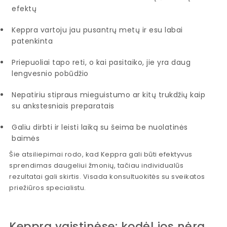
efektų
Keppra vartoju jau pusantrų metų ir esu labai
patenkinta
Priepuoliai tapo reti, o kai pasitaiko, jie yra daug
lengvesnio pobūdžio
Nepatiriu stipraus mieguistumo ar kitų trukdžių kaip
su ankstesniais preparatais
Galiu dirbti ir leisti laiką su šeima be nuolatinės
baimės
Šie atsiliepimai rodo, kad Keppra gali būti efektyvus
sprendimas daugeliui žmonių, tačiau individualūs
rezultatai gali skirtis. Visada konsultuokitės su sveikatos
priežiūros specialistu.
Keppra vaistinėse: kodėl jos nėra