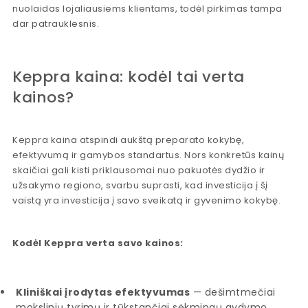
nuolaidas lojaliausiems klientams, todėl pirkimas tampa
dar patrauklesnis.
Keppra kaina: kodėl tai verta
kainos?
Keppra kaina atspindi aukštą preparato kokybę,
efektyvumą ir gamybos standartus. Nors konkretūs kainų
skaičiai gali kisti priklausomai nuo pakuotės dydžio ir
užsakymo regiono, svarbu suprasti, kad investicija į šį
vaistą yra investicija į savo sveikatą ir gyvenimo kokybę.
Kodėl Keppra verta savo kainos:
Kliniškai įrodytas efektyvumas
— dešimtmečiai
mokslinių tyrimų ir tūkstančiai sėkmingų gydymo