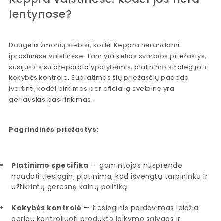
lentynose?
Daugelis žmonių stebisi, kodėl Keppra nerandami
įprastinėse vaistinėse. Tam yra kelios svarbios priežastys,
susijusios su preparato ypatybėmis, platinimo strategija ir
kokybės kontrole. Supratimas šių priežasčių padeda
įvertinti, kodėl pirkimas per oficialią svetainę yra
geriausias pasirinkimas.
Pagrindinės priežastys:
Platinimo specifika
— gamintojas nusprendė
naudoti tiesioginį platinimą, kad išvengtų tarpininkų ir
užtikrintų geresnę kainų politiką
Kokybės kontrolė
— tiesioginis pardavimas leidžia
geriau kontroliuoti produkto laikymo sąlygas ir