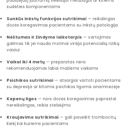
padidėjusį jautrumą veikliajai medžiagai ar kitiems
sudėties komponentams
Sunkūs inkstų funkcijos sutrikimai
— reikalingas
dozės koregavimas pacientams su inkstų patologija
Nėštumas ir žindymo laikotarpis
— vartojimas
galimas tik jei nauda motinai viršija potencialią riziką
vaisiui
Vaikai iki 4 metų
— preparatas nėra
rekomenduojamas labai mažiems vaikams
Psichikos sutrikimai
— atsargiai vartoti pacientams
su depresija ar kitomis psichikos ligomis anamnezėje
Kepenų ligos
— nors dozės koregavimas paprastai
nereikalingas, reikia stebėjimo
Kraujavimo sutrikimai
— gali paveikti trombocitų
kiekį kai kuriems pacientams