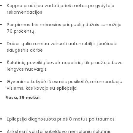
Keppra pradėjau vartoti prieš metus po gydytojo
rekomendacijos
Per pirmus tris mėnesius priepuolių dažnis sumažėjo
70 procentų
Dabar galiu ramiau vairuoti automobilį ir jaučiuosi
saugesnis darbe
Šalutinių poveikių beveik nepatiriu, tik pradžioje buvo
lengvas nuovargis
Gyvenimo kokybė iš esmės pasikeitė, rekomenduoju
visiems, kas kovoja su epilepsija
Rasa, 35 metai:
Epilepsija diagnozuota prieš 8 metus po traumos
Ankstesni vaistai sukeldavo nemalonių šalutinių