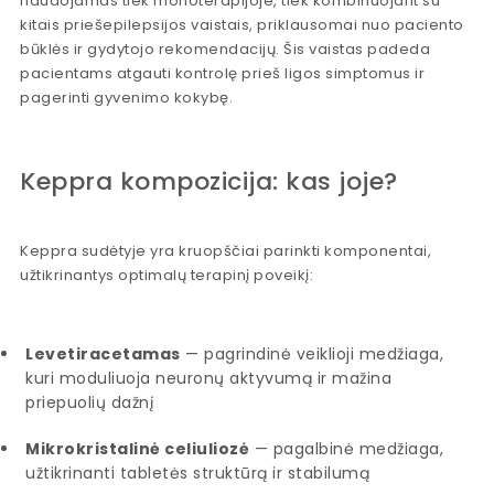
naudojamas tiek monoterapijoje, tiek kombinuojant su
kitais priešepilepsijos vaistais, priklausomai nuo paciento
būklės ir gydytojo rekomendacijų. Šis vaistas padeda
pacientams atgauti kontrolę prieš ligos simptomus ir
pagerinti gyvenimo kokybę.
Keppra kompozicija: kas joje?
Keppra sudėtyje yra kruopščiai parinkti komponentai,
užtikrinantys optimalų terapinį poveikį:
Levetiracetamas
— pagrindinė veiklioji medžiaga,
kuri moduliuoja neuronų aktyvumą ir mažina
priepuolių dažnį
Mikrokristalinė celiuliozė
— pagalbinė medžiaga,
užtikrinanti tabletės struktūrą ir stabilumą