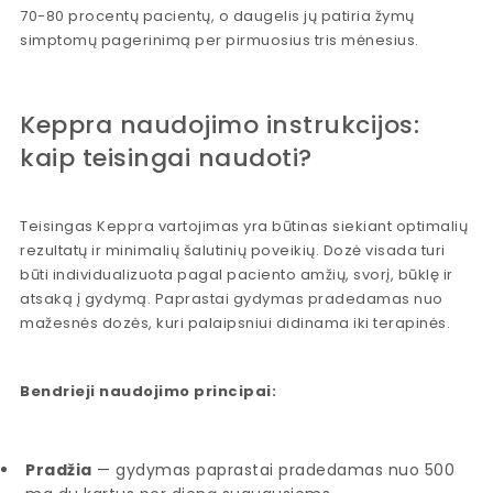
70-80 procentų pacientų, o daugelis jų patiria žymų
simptomų pagerinimą per pirmuosius tris mėnesius.
Keppra naudojimo instrukcijos:
kaip teisingai naudoti?
Teisingas Keppra vartojimas yra būtinas siekiant optimalių
rezultatų ir minimalių šalutinių poveikių. Dozė visada turi
būti individualizuota pagal paciento amžių, svorį, būklę ir
atsaką į gydymą. Paprastai gydymas pradedamas nuo
mažesnės dozės, kuri palaipsniui didinama iki terapinės.
Bendrieji naudojimo principai:
Pradžia
— gydymas paprastai pradedamas nuo 500