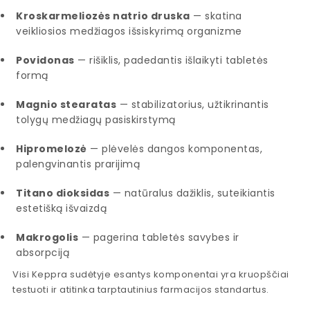
Kroskarmeliozės natrio druska
— skatina
veikliosios medžiagos išsiskyrimą organizme
Povidonas
— rišiklis, padedantis išlaikyti tabletės
formą
Magnio stearatas
— stabilizatorius, užtikrinantis
tolygų medžiagų pasiskirstymą
Hipromelozė
— plėvelės dangos komponentas,
palengvinantis prarijimą
Titano dioksidas
— natūralus dažiklis, suteikiantis
estetišką išvaizdą
Makrogolis
— pagerina tabletės savybes ir
absorpciją
Visi Keppra sudėtyje esantys komponentai yra kruopščiai
testuoti ir atitinka tarptautinius farmacijos standartus.