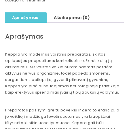
Kategorija:
Vitaminai
Aprašymas
Atsiliepimai (0)
Aprašymas
Keppra yra modernus vaistinis preparatas, skirtas
epilepsijos priepuoliams kontroliuoti ir užkirsti kelią jų
atsiradimui. Šis vaistas veikia nuramindamas perdėm
aktyvius nervus organizme, todėl padeda žmonėms,
sergantiems epilepsija, gyventi pilnavertį gyvenimą.
Keppra yra plačiai naudojamas neurologinėje praktikoje
kaip efektyvus sprendimas įvairių tipų traukulių valdymui.
Preparatas pasižymi greitu poveikiu ir gera tolerancija, o
jo veiklioji medžiaga levetiracetamas yra kruopščiai
ištyrinėta klinikiniuose tyrimuose. Keppra gali būti