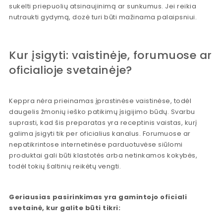
sukelti priepuolių atsinaujinimą ar sunkumus. Jei reikia
nutraukti gydymą, dozė turi būti mažinama palaipsniui.
Kur įsigyti: vaistinėje, forumuose ar
oficialioje svetainėje?
Keppra nėra prieinamas įprastinėse vaistinėse, todėl
daugelis žmonių ieško patikimų įsigijimo būdų. Svarbu
suprasti, kad šis preparatas yra receptinis vaistas, kurį
galima įsigyti tik per oficialius kanalus. Forumuose ar
nepatikrintose internetinėse parduotuvėse siūlomi
produktai gali būti klastotės arba netinkamos kokybės,
todėl tokių šaltinių reikėtų vengti.
Geriausias pasirinkimas yra gamintojo oficiali
svetainė, kur galite būti tikri: