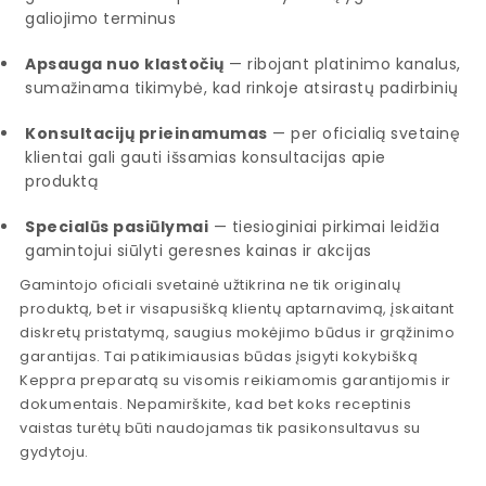
galiojimo terminus
Apsauga nuo klastočių
— ribojant platinimo kanalus,
sumažinama tikimybė, kad rinkoje atsirastų padirbinių
Konsultacijų prieinamumas
— per oficialią svetainę
klientai gali gauti išsamias konsultacijas apie
produktą
Specialūs pasiūlymai
— tiesioginiai pirkimai leidžia
gamintojui siūlyti geresnes kainas ir akcijas
Gamintojo oficiali svetainė užtikrina ne tik originalų
produktą, bet ir visapusišką klientų aptarnavimą, įskaitant
diskretų pristatymą, saugius mokėjimo būdus ir grąžinimo
garantijas. Tai patikimiausias būdas įsigyti kokybišką
Keppra preparatą su visomis reikiamomis garantijomis ir
dokumentais. Nepamirškite, kad bet koks receptinis
vaistas turėtų būti naudojamas tik pasikonsultavus su
gydytoju.