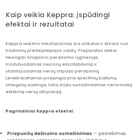
Kaip veikia Keppra: įspūdingi
efektai ir rezultatai
Keppra veikimo mechanizmas yra unikalus ir skiriasi nuo
tradicinių priešepilepsijos vaistų. Preparatas veikia
tiesiogiai sinapsinio perdavimo lygmenyje,
moduliuodamas neuronų ekscitabilumą ir
stabilizuodamas nervų impulso perdavimą.
Levetiracetamas prisijungia prie specifinių baltymų
smegenų audinyje, tokiu būdu sumažindamas nenormalią
elektrinę nervų aktyvaciją.
Pagrindiniai Keppra efektai:
Priepuolių dažnumo sumažinimas
— pastebimas