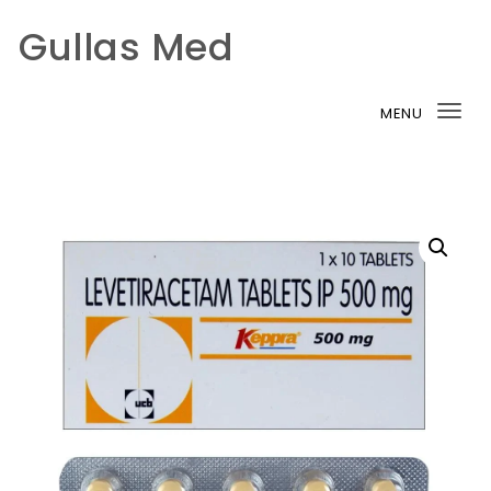
Gullas Med
Skip to content
MENU
Tog
nav