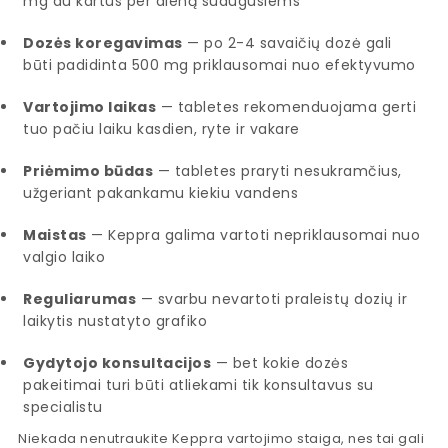
mg du kartus per dieną suaugusiems
Dozės koregavimas
— po 2-4 savaičių dozė gali
būti padidinta 500 mg priklausomai nuo efektyvumo
Vartojimo laikas
— tabletes rekomenduojama gerti
tuo pačiu laiku kasdien, ryte ir vakare
Priėmimo būdas
— tabletes praryti nesukramčius,
užgeriant pakankamu kiekiu vandens
Maistas
— Keppra galima vartoti nepriklausomai nuo
valgio laiko
Reguliarumas
— svarbu nevartoti praleistų dozių ir
laikytis nustatyto grafiko
Gydytojo konsultacijos
— bet kokie dozės
pakeitimai turi būti atliekami tik konsultavus su
specialistu
Niekada nenutraukite Keppra vartojimo staiga, nes tai gali