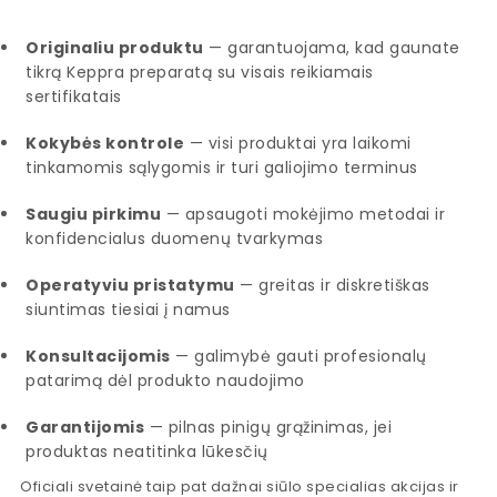
Originaliu produktu
— garantuojama, kad gaunate
tikrą Keppra preparatą su visais reikiamais
sertifikatais
Kokybės kontrole
— visi produktai yra laikomi
tinkamomis sąlygomis ir turi galiojimo terminus
Saugiu pirkimu
— apsaugoti mokėjimo metodai ir
konfidencialus duomenų tvarkymas
Operatyviu pristatymu
— greitas ir diskretiškas
siuntimas tiesiai į namus
Konsultacijomis
— galimybė gauti profesionalų
patarimą dėl produkto naudojimo
Garantijomis
— pilnas pinigų grąžinimas, jei
produktas neatitinka lūkesčių
Oficiali svetainė taip pat dažnai siūlo specialias akcijas ir