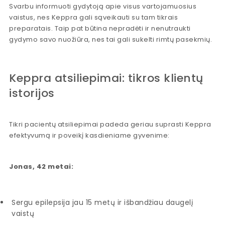
Svarbu informuoti gydytoją apie visus vartojamuosius
vaistus, nes Keppra gali sąveikauti su tam tikrais
preparatais. Taip pat būtina nepradėti ir nenutraukti
gydymo savo nuožiūra, nes tai gali sukelti rimtų pasekmių.
Keppra atsiliepimai: tikros klientų
istorijos
Tikri pacientų atsiliepimai padeda geriau suprasti Keppra
efektyvumą ir poveikį kasdieniame gyvenime:
Jonas, 42 metai:
Sergu epilepsija jau 15 metų ir išbandžiau daugelį
vaistų