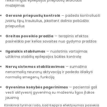
reikšmingas epilepsijos priepuolių skaičiaus
mažėjimas
Geresnė priepuolių kontrolė
— padeda kontroliuoti
įvairių tipų traukulius, įskaitant dalinio pobūdžio
priepuolius
Greitas poveikio pradžia
— terapinis efektas
pasireiškia per kelias savaites nuo gydymo pradžios
Ilgalaikis stabilumas
— nuolatinis vartojimas
užtikrina stabilią epilepsijos būklės kontrolę
Nervų sistemos stabilizavimas
— sumažina
nenormalią neuronų aktyvaciją ir padeda išlaikyti
normalią smegenų funkciją
Gyvenimo kokybės pagerinimas
— pacientai gali
vesti aktyvesnį gyvenimą su mažesniu ligos įtakos
jausmą
Klinikiniai tyrimai rodo, kad Keppra efektyvumas pasiekia