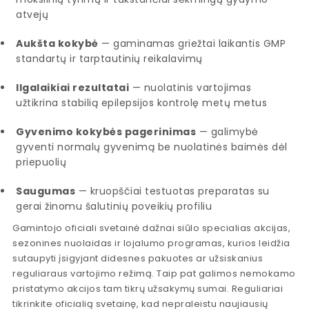
atvejų
Aukšta kokybė
— gaminamas griežtai laikantis GMP
standartų ir tarptautinių reikalavimų
Ilgalaikiai rezultatai
— nuolatinis vartojimas
užtikrina stabilią epilepsijos kontrolę metų metus
Gyvenimo kokybės pagerinimas
— galimybė
gyventi normalų gyvenimą be nuolatinės baimės dėl
priepuolių
Saugumas
— kruopščiai testuotas preparatas su
gerai žinomu šalutinių poveikių profiliu
Gamintojo oficiali svetainė dažnai siūlo specialias akcijas,
sezonines nuolaidas ir lojalumo programas, kurios leidžia
sutaupyti įsigyjant didesnes pakuotes ar užsiskanius
reguliaraus vartojimo režimą. Taip pat galimos nemokamo
pristatymo akcijos tam tikrų užsakymų sumai. Reguliariai
tikrinkite oficialią svetainę, kad nepraleistu naujiausių