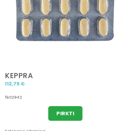
KEPPRA
112,75
€
№02842
PIRKTI