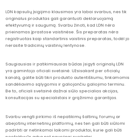
LDN kapsulių įsigijimo klausimas yra labai svarbus, nes tik
originalus produktas gali garantuoti deklaruojamą
efektyvumą ir saugumą. Svarbu žinoti, kad LDN nėra
prieinamas įprastose vaistinėse. Šis preparatas nėra
registruotas kaip standartinis vaistinis preparatas, todėl jo
nerasite tradicinių vaistinių lentynose.
Saugiausias ir patikimiausias būdas įsigyti originalų LDN
yra gamintojo oficiali svetainė. Užsisakant per oficialų
kanalą, galite būti tikri produkto autentiškumu, tinkamomis
sandėliavimo sąlygomis ir galiojančiu galiojimo terminu.
Be to, oficiali svetainė dažnai siūlo specialias akcijas,
konsultacijas su specialistais ir grąžinimo garantijas.
Svarbu vengti pirkimo iš nepatikimų šaltinių, forumų ar
abejotinų internetinių platformų, nes ten gali būti siūlomi
padirbti ar netinkamai laikomi produktai, kurie gali būti
neefektyvūs arba net pavojingi sveikatai.