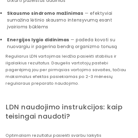
atkurti pažeistus audinius
Skausmo sindromo mažinimas
— efektyviai
sumažina lėtinio skausmo intensyvumą esant
įvairioms būklėms
Energijos lygio didinimas
— padeda kovoti su
nuovargiu ir pagerina bendrą organizmo tonusą
Reguliarus LDN vartojimas leidžia pasiekti stabilius ir
ilgalaikius rezultatus. Daugelis vartotojų pastebi
pagerėjimą jau per pirmąsias vartojimo savaites, tačiau
maksimalus efektas pasiekiamas po 2-3 mėnesių
reguliaraus preparato naudojimo.
LDN naudojimo instrukcijos: kaip
teisingai naudoti?
Optimaliam rezultatui pasiekti svarbu laikytis