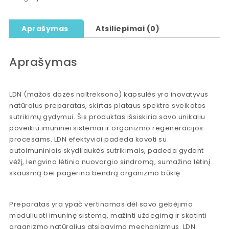
Aprašymas
Atsiliepimai (0)
Aprašymas
LDN (mažos dozės naltreksono) kapsulės yra inovatyvus
natūralus preparatas, skirtas plataus spektro sveikatos
sutrikimų gydymui. Šis produktas išsiskiria savo unikaliu
poveikiu imuninei sistemai ir organizmo regeneracijos
procesams. LDN efektyviai padeda kovoti su
autoimuniniais skydliaukės sutrikimais, padeda gydant
vėžį, lengvina lėtinio nuovargio sindromą, sumažina lėtinį
skausmą bei pagerina bendrą organizmo būklę.
Preparatas yra ypač vertinamas dėl savo gebėjimo
moduliuoti imuninę sistemą, mažinti uždegimą ir skatinti
organizmo natūralius atsigavimo mechanizmus. LDN