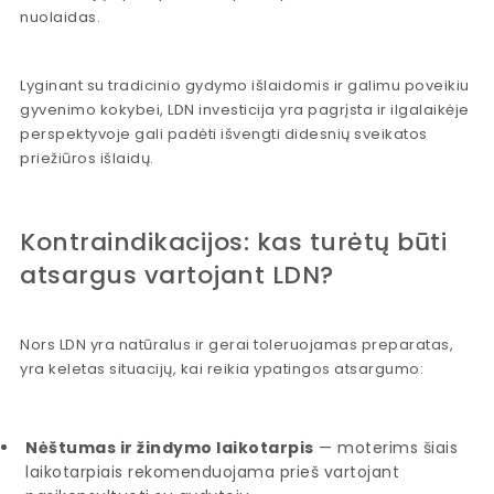
nuolaidas.
Lyginant su tradicinio gydymo išlaidomis ir galimu poveikiu
gyvenimo kokybei, LDN investicija yra pagrįsta ir ilgalaikėje
perspektyvoje gali padėti išvengti didesnių sveikatos
priežiūros išlaidų.
Kontraindikacijos: kas turėtų būti
atsargus vartojant LDN?
Nors LDN yra natūralus ir gerai toleruojamas preparatas,
yra keletas situacijų, kai reikia ypatingos atsargumo:
Nėštumas ir žindymo laikotarpis
— moterims šiais
laikotarpiais rekomenduojama prieš vartojant