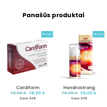
Panašūs produktai
Akcija!
Akcija!
Cardiform
Hondrostrong
Original price was: 78,00 €.
Current price is: 39,00 €.
Original price
Curre
78,00
€
39,00
€
78,00
€
39,00
€
Save: 50%
Save: 50%