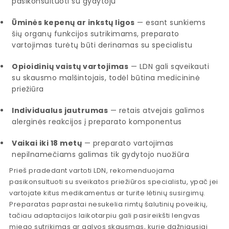
pasikonsultuoti su gydytoju
Ūminės kepenų ar inkstų ligos
— esant sunkiems
šių organų funkcijos sutrikimams, preparato
vartojimas turėtų būti derinamas su specialistu
Opioidinių vaistų vartojimas
— LDN gali sąveikauti
su skausmo malšintojais, todėl būtina medicininė
priežiūra
Individualus jautrumas
— retais atvejais galimos
alerginės reakcijos į preparato komponentus
Vaikai iki 18 metų
— preparato vartojimas
nepilnamečiams galimas tik gydytojo nuožiūra
Prieš pradedant vartoti LDN, rekomenduojama
pasikonsultuoti su sveikatos priežiūros specialistu, ypač jei
vartojate kitus medikamentus ar turite lėtinių susirgimų.
Preparatas paprastai nesukelia rimtų šalutinių poveikių,
tačiau adaptacijos laikotarpiu gali pasireikšti lengvas
miego sutrikimas ar galvos skausmas, kurie dažniausiai