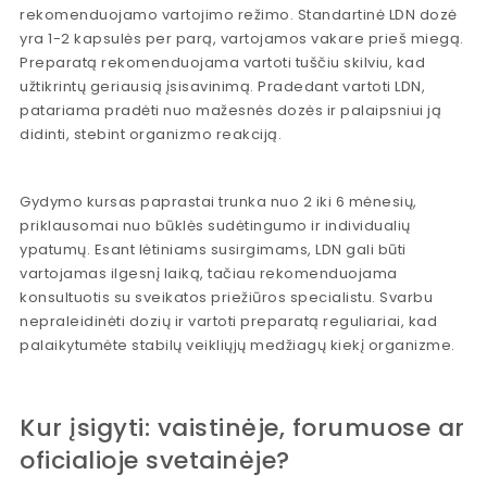
rekomenduojamo vartojimo režimo. Standartinė LDN dozė
yra 1-2 kapsulės per parą, vartojamos vakare prieš miegą.
Preparatą rekomenduojama vartoti tuščiu skilviu, kad
užtikrintų geriausią įsisavinimą. Pradedant vartoti LDN,
patariama pradėti nuo mažesnės dozės ir palaipsniui ją
didinti, stebint organizmo reakciją.
Gydymo kursas paprastai trunka nuo 2 iki 6 mėnesių,
priklausomai nuo būklės sudėtingumo ir individualių
ypatumų. Esant lėtiniams susirgimams, LDN gali būti
vartojamas ilgesnį laiką, tačiau rekomenduojama
konsultuotis su sveikatos priežiūros specialistu. Svarbu
nepraleidinėti dozių ir vartoti preparatą reguliariai, kad
palaikytumėte stabilų veikliųjų medžiagų kiekį organizme.
Kur įsigyti: vaistinėje, forumuose ar
oficialioje svetainėje?