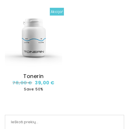
Akcija!
Tonerin
Original price was: 78,00 €.
Current price is: 39,00 €.
78,00
€
39,00
€
Save: 50%
Ieškoti: