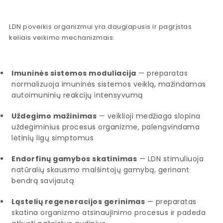
LDN poveikis organizmui yra daugiapusis ir pagrįstas
keliais veikimo mechanizmais:
Imuninės sistemos moduliacija
— preparatas
normalizuoja imuninės sistemos veiklą, mažindamas
autoimuninių reakcijų intensyvumą
Uždegimo mažinimas
— veiklioji medžiaga slopina
uždegiminius procesus organizme, palengvindama
lėtinių ligų simptomus
Endorfinų gamybos skatinimas
— LDN stimuliuoja
natūralių skausmo malšintojų gamybą, gerinant
bendrą savijautą
Ląstelių regeneracijos gerinimas
— preparatas
skatina organizmo atsinaujinimo procesus ir padeda