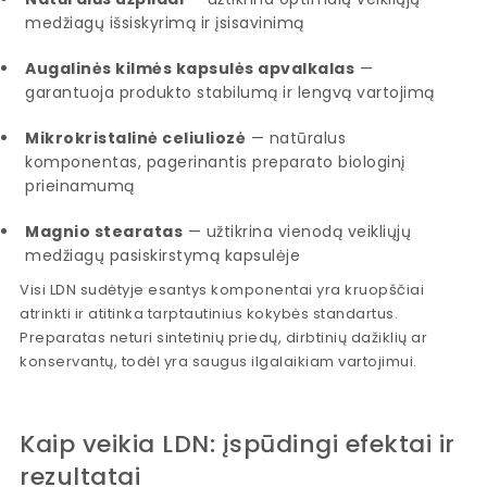
medžiagų išsiskyrimą ir įsisavinimą
Augalinės kilmės kapsulės apvalkalas
—
garantuoja produkto stabilumą ir lengvą vartojimą
Mikrokristalinė celiuliozė
— natūralus
komponentas, pagerinantis preparato biologinį
prieinamumą
Magnio stearatas
— užtikrina vienodą veikliųjų
medžiagų pasiskirstymą kapsulėje
Visi LDN sudėtyje esantys komponentai yra kruopščiai
atrinkti ir atitinka tarptautinius kokybės standartus.
Preparatas neturi sintetinių priedų, dirbtinių dažiklių ar
konservantų, todėl yra saugus ilgalaikiam vartojimui.
Kaip veikia LDN: įspūdingi efektai ir
rezultatai