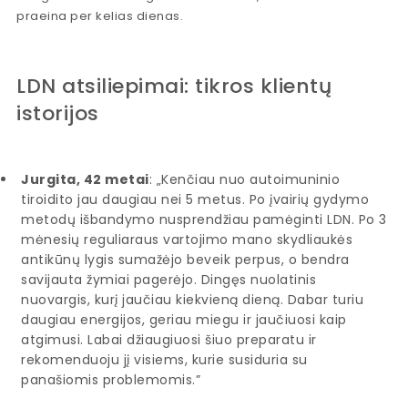
praeina per kelias dienas.
LDN atsiliepimai: tikros klientų
istorijos
Jurgita, 42 metai
: „Kenčiau nuo autoimuninio
tiroidito jau daugiau nei 5 metus. Po įvairių gydymo
metodų išbandymo nusprendžiau pamėginti LDN. Po 3
mėnesių reguliaraus vartojimo mano skydliaukės
antikūnų lygis sumažėjo beveik perpus, o bendra
savijauta žymiai pagerėjo. Dingęs nuolatinis
nuovargis, kurį jaučiau kiekvieną dieną. Dabar turiu
daugiau energijos, geriau miegu ir jaučiuosi kaip
atgimusi. Labai džiaugiuosi šiuo preparatu ir
rekomenduoju jį visiems, kurie susiduria su
panašiomis problemomis.”