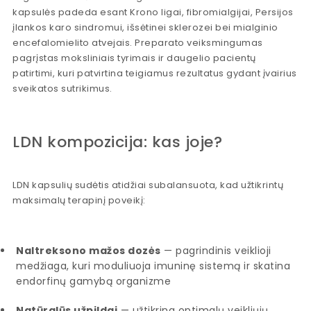
kapsulės padeda esant Krono ligai, fibromialgijai, Persijos
įlankos karo sindromui, išsėtinei sklerozei bei mialginio
encefalomielito atvejais. Preparato veiksmingumas
pagrįstas moksliniais tyrimais ir daugelio pacientų
patirtimi, kuri patvirtina teigiamus rezultatus gydant įvairius
sveikatos sutrikimus.
LDN kompozicija: kas joje?
LDN kapsulių sudėtis atidžiai subalansuota, kad užtikrintų
maksimalų terapinį poveikį:
Naltreksono mažos dozės
— pagrindinis veiklioji
medžiaga, kuri moduliuoja imuninę sistemą ir skatina
endorfinų gamybą organizme
Natūralūs užpildai
— užtikrina optimalų veikliųjų