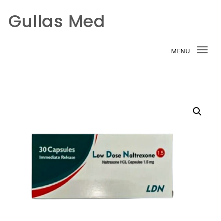
Gullas Med
Skip to content
MENU
Tog
nav