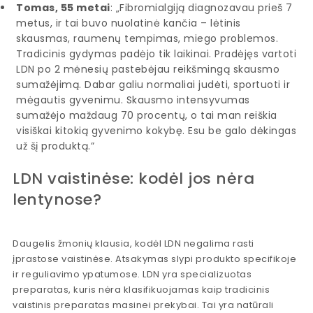
Tomas, 55 metai
: „Fibromialgiją diagnozavau prieš 7
metus, ir tai buvo nuolatinė kančia – lėtinis
skausmas, raumenų tempimas, miego problemos.
Tradicinis gydymas padėjo tik laikinai. Pradėjęs vartoti
LDN po 2 mėnesių pastebėjau reikšmingą skausmo
sumažėjimą. Dabar galiu normaliai judėti, sportuoti ir
mėgautis gyvenimu. Skausmo intensyvumas
sumažėjo maždaug 70 procentų, o tai man reiškia
visiškai kitokią gyvenimo kokybę. Esu be galo dėkingas
už šį produktą.”
LDN vaistinėse: kodėl jos nėra
lentynose?
Daugelis žmonių klausia, kodėl LDN negalima rasti
įprastose vaistinėse. Atsakymas slypi produkto specifikoje
ir reguliavimo ypatumose. LDN yra specializuotas
preparatas, kuris nėra klasifikuojamas kaip tradicinis
vaistinis preparatas masinei prekybai. Tai yra natūrali