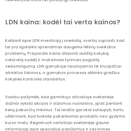
LDN kaina: kodėl tai verta kainos?
Kalbant apie LDN investiciją į sveikatą, svarbu suprasti, kad
tai yra ilgalaikis sprendimas daugeliui lėtinių sveikatos
problemų. Preparato kaina atspindi aukštą kokybę,
natūralią sudėtį ir moksliniais tyrimais pagrįstą
veiksmingumą. LDN gamyboje naudojamos tik kruopščiai
atrinktos žaliavos, o gamybos procesas atitinka griežtus
kokybės kontrolės standartus.
Svarbu pažymėti, kad gamintojo oficialioje svetainėje
dažnai vyksta akcijos ir siūlomos nuolaidos, ypač perkant
kelių pakuočių rinkinius. Tai leidžia gerokai sutaupyti, kartu
užtikrinant, kad turėsite pakankamai produkto viso gydymo
kurso metu. Registruoti vartotojai svetainėje gauna
informaciją apie specialius pasiūlymus ir sezonines