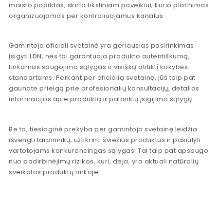
maisto papildas, skirta tiksliniam poveikiui, kurio platinimas
organizuojamas per kontroliuojamus kanalus.
Gamintojo oficiali svetainė yra geriausias pasirinkimas
įsigyti LDN, nes tai garantuoja produkto autentiškumą,
tinkamas saugojimo sąlygas ir visišką atitiktį kokybės
standartams. Perkant per oficialią svetainę, jūs taip pat
gaunate prieigą prie profesionalių konsultacijų, detalios
informacijos apie produktą ir palankių įsigijimo sąlygų.
Be to, tiesioginė prekyba per gamintojo svetainę leidžia
išvengti tarpininkų, užtikrinti šviežius produktus ir pasiūlyti
vartotojams konkurencingas sąlygas. Tai taip pat apsaugo
nuo padirbinėjimų rizikos, kuri, deja, yra aktuali natūralių
sveikatos produktų rinkoje.