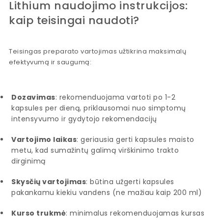
Lithium naudojimo instrukcijos:
kaip teisingai naudoti?
Teisingas preparato vartojimas užtikrina maksimalų
efektyvumą ir saugumą:
Dozavimas
: rekomenduojama vartoti po 1-2
kapsules per dieną, priklausomai nuo simptomų
intensyvumo ir gydytojo rekomendacijų
Vartojimo laikas
: geriausia gerti kapsules maisto
metu, kad sumažintų galimą virškinimo trakto
dirginimą
Skysčių vartojimas
: būtina užgerti kapsules
pakankamu kiekiu vandens (ne mažiau kaip 200 ml)
Kurso trukmė
: minimalus rekomenduojamas kursas