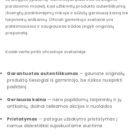
pardavimo modelį, kad užtikrintų produkto autentiškumą,
išvengtų padirbinėjimų rinkoje ir siūlytų geriausią kainą be
tarpininkų antkainių. Oficiali gamintojo svetainė yra
patikimiausias ir saugiausias būdas įsigyti originalų
preparatą.
Kodėl verta pirkti oficialioje svetainėje:
Garantuotas autentiškumas
— gaunate originalų
produktą tiesiogiai iš gamintojo, be rizikos nusipirkti
padirbinį
Geriausia kaina
— nėra papildomų tarpininkų ir jų
antkainių, dažnai teikiamos akcijos ir nuolaidos
Pristatymas
— patogus užsakymo pristatymas į
namus diskretiškai supakuotame siuntime