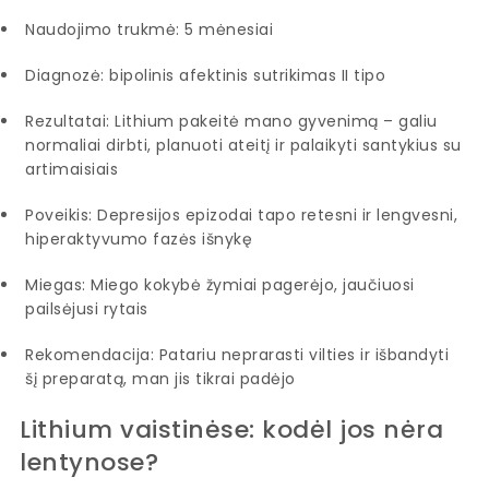
Naudojimo trukmė: 5 mėnesiai
Diagnozė: bipolinis afektinis sutrikimas II tipo
Rezultatai: Lithium pakeitė mano gyvenimą – galiu
normaliai dirbti, planuoti ateitį ir palaikyti santykius su
artimaisiais
Poveikis: Depresijos epizodai tapo retesni ir lengvesni,
hiperaktyvumo fazės išnykę
Miegas: Miego kokybė žymiai pagerėjo, jaučiuosi
pailsėjusi rytais
Rekomendacija: Patariu neprarasti vilties ir išbandyti
šį preparatą, man jis tikrai padėjo
Lithium vaistinėse: kodėl jos nėra
lentynose?