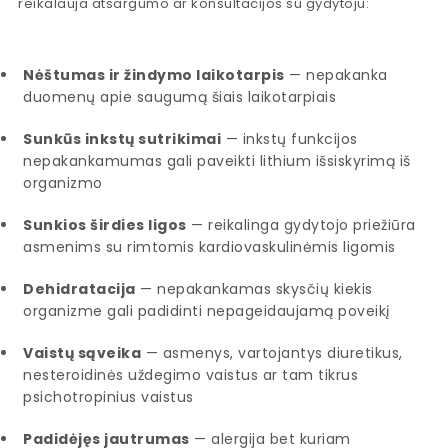
reikalauja atsargumo ar konsultacijos su gydytoju:
Nėštumas ir žindymo laikotarpis
— nepakanka
duomenų apie saugumą šiais laikotarpiais
Sunkūs inkstų sutrikimai
— inkstų funkcijos
nepakankamumas gali paveikti lithium išsiskyrimą iš
organizmo
Sunkios širdies ligos
— reikalinga gydytojo priežiūra
asmenims su rimtomis kardiovaskulinėmis ligomis
Dehidratacija
— nepakankamas skysčių kiekis
organizme gali padidinti nepageidaujamą poveikį
Vaistų sąveika
— asmenys, vartojantys diuretikus,
nesteroidinės uždegimo vaistus ar tam tikrus
psichotropinius vaistus
Padidėjęs jautrumas
— alergija bet kuriam