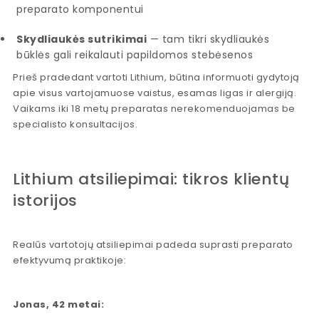
preparato komponentui
Skydliaukės sutrikimai
— tam tikri skydliaukės
būklės gali reikalauti papildomos stebėsenos
Prieš pradedant vartoti Lithium, būtina informuoti gydytoją
apie visus vartojamuose vaistus, esamas ligas ir alergiją.
Vaikams iki 18 metų preparatas nerekomenduojamas be
specialisto konsultacijos.
Lithium atsiliepimai: tikros klientų
istorijos
Realūs vartotojų atsiliepimai padeda suprasti preparato
efektyvumą praktikoje:
Jonas, 42 metai: