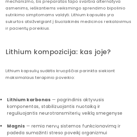
mechanizmo, šis preparatas tapo svarbia alternatyva
asmenims, ieškantiems veiksmingo sprendimo bipolinio
sutrikimo simptomams valdyti. Lithium kapsulės yra
sukurtos atsižvelgiant į šiuolaikinės medicinos reikalavimus
ir pacientų poreikius.
Lithium kompozicija: kas joje?
Lithium kapsulių sudėtis kruopščiai parinkta siekiant
maksimalaus terapinio poveikio:
Lithium karbonas
— pagrindinis aktyvusis
komponentas, stabilizuojantis nuotaiką ir
reguliuojantis neurotransmiterių veiklą smegenyse
Magnis
— remia nervų sistemos funkcionavimą ir
padeda sumažinti streso poveikį organizmui