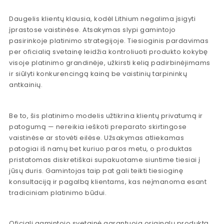
Daugelis klientų klausia, kodėl Lithium negalima įsigyti
įprastose vaistinėse. Atsakymas slypi gamintojo
pasirinkoje platinimo strategijoje. Tiesioginis pardavimas
per oficialią svetainę leidžia kontroliuoti produkto kokybę
visoje platinimo grandinėje, užkirsti kelią padirbinėjimams
ir siūlyti konkurencingą kainą be vaistinių tarpininkų
antkainių.
Be to, šis platinimo modelis užtikrina klientų privatumą ir
patogumą — nereikia ieškoti preparato skirtingose
vaistinėse ar stovėti eilėse. Užsakymas atliekamas
patogiai iš namų bet kuriuo paros metu, o produktas
pristatomas diskretiškai supakuotame siuntime tiesiai į
jūsų duris. Gamintojas taip pat gali teikti tiesioginę
konsultaciją ir pagalbą klientams, kas neįmanoma esant
tradiciniam platinimo būdui.
Oficiali gamintojo svetainė garantuoja originalų produktą