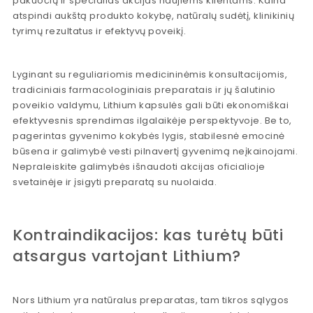
pakuočių ir specialias akcijas naujiems klientams. Kaina
atspindi aukštą produkto kokybę, natūralų sudėtį, klinikinių
tyrimų rezultatus ir efektyvų poveikį.
Lyginant su reguliariomis medicininėmis konsultacijomis,
tradiciniais farmacologiniais preparatais ir jų šalutinio
poveikio valdymu, Lithium kapsulės gali būti ekonomiškai
efektyvesnis sprendimas ilgalaikėje perspektyvoje. Be to,
pagerintas gyvenimo kokybės lygis, stabilesnė emocinė
būsena ir galimybė vesti pilnavertį gyvenimą neįkainojami.
Nepraleiskite galimybės išnaudoti akcijas oficialioje
svetainėje ir įsigyti preparatą su nuolaida.
Kontraindikacijos: kas turėtų būti
atsargus vartojant Lithium?
Nors Lithium yra natūralus preparatas, tam tikros sąlygos