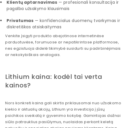
Klientų aptarnavimas
— profesionali konsultacija ir
pagalba užsakymo klausimais
Privatumas
— konfidencialus duomenų tvarkymas ir
diskretiškas atsiskaitymas
Venkite įsigyti produkto abejotinose internetinėse
parduotuvėse, forumuose ar nepatikrintose platformose,
nes egzistuoja didelė tikimybė susidurti su padirbinėjimais
ar nekokybiškais analogais.
Lithium kaina: kodėl tai verta
kainos?
Nors konkreti kaina gali skirtis priklausomai nuo užsakomo
kiekio ir aktualių akcijų, Lithium yra investicija į jūsų
psichikos sveikatą ir gyvenimo kokybę. Gamintojas dažnai
siūlo patrauklius pasiūlymus, nuolaidas perkant keletą