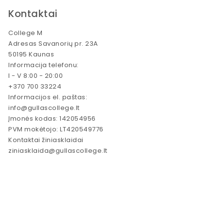
Kontaktai
College M
Adresas Savanorių pr. 23A
50195 Kaunas
Informacija telefonu:
I - V 8:00 - 20:00
+370 700 33224
Informacijos el. paštas:
info@gullascollege.lt
Įmonės kodas: 142054956
PVM mokėtojo: LT420549776
Kontaktai žiniasklaidai
ziniasklaida@gullascollege.lt