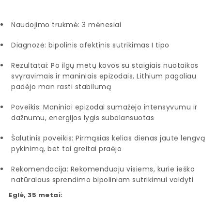
Naudojimo trukmė: 3 mėnesiai
Diagnozė: bipolinis afektinis sutrikimas I tipo
Rezultatai: Po ilgų metų kovos su staigiais nuotaikos
svyravimais ir maniniais epizodais, Lithium pagaliau
padėjo man rasti stabilumą
Poveikis: Maniniai epizodai sumažėjo intensyvumu ir
dažnumu, energijos lygis subalansuotas
Šalutinis poveikis: Pirmąsias kelias dienas jautė lengvą
pykinimą, bet tai greitai praėjo
Rekomendacija: Rekomenduoju visiems, kurie ieško
natūralaus sprendimo bipoliniam sutrikimui valdyti
Eglė, 35 metai: