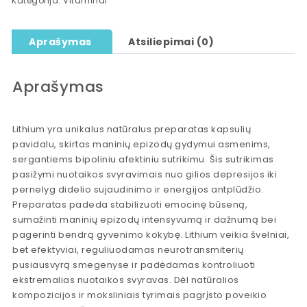
Kategorija:
Vitaminai
Aprašymas
Atsiliepimai (0)
Aprašymas
Lithium yra unikalus natūralus preparatas kapsulių
pavidalu, skirtas maninių epizodų gydymui asmenims,
sergantiems bipoliniu afektiniu sutrikimu. Šis sutrikimas
pasižymi nuotaikos svyravimais nuo gilios depresijos iki
pernelyg didelio sujaudinimo ir energijos antplūdžio.
Preparatas padeda stabilizuoti emocinę būseną,
sumažinti maninių epizodų intensyvumą ir dažnumą bei
pagerinti bendrą gyvenimo kokybę. Lithium veikia švelniai,
bet efektyviai, reguliuodamas neurotransmiterių
pusiausvyrą smegenyse ir padėdamas kontroliuoti
ekstremalias nuotaikos svyravas. Dėl natūralios
kompozicijos ir moksliniais tyrimais pagrįsto poveikio