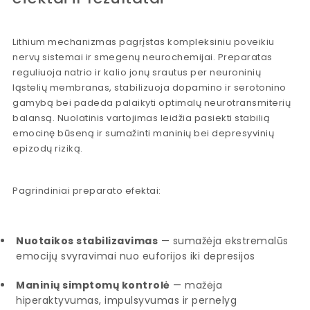
Lithium mechanizmas pagrįstas kompleksiniu poveikiu
nervų sistemai ir smegenų neurochemijai. Preparatas
reguliuoja natrio ir kalio jonų srautus per neuroninių
ląstelių membranas, stabilizuoja dopamino ir serotonino
gamybą bei padeda palaikyti optimalų neurotransmiterių
balansą. Nuolatinis vartojimas leidžia pasiekti stabilią
emocinę būseną ir sumažinti maninių bei depresyvinių
epizodų riziką.
Pagrindiniai preparato efektai:
Nuotaikos stabilizavimas
— sumažėja ekstremalūs
emocijų svyravimai nuo euforijos iki depresijos
Maninių simptomų kontrolė
— mažėja
hiperaktyvumas, impulsyvumas ir pernelyg