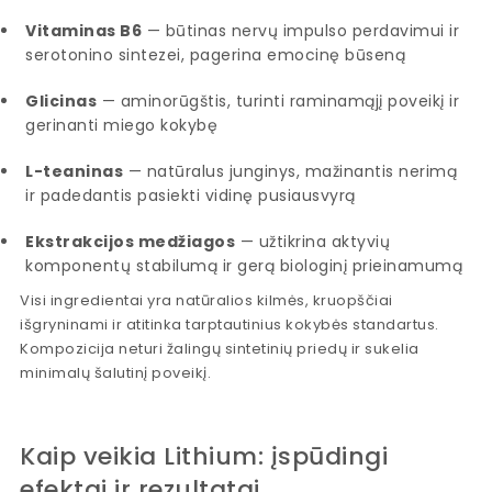
Vitaminas B6
— būtinas nervų impulso perdavimui ir
serotonino sintezei, pagerina emocinę būseną
Glicinas
— aminorūgštis, turinti raminamąjį poveikį ir
gerinanti miego kokybę
L-teaninas
— natūralus junginys, mažinantis nerimą
ir padedantis pasiekti vidinę pusiausvyrą
Ekstrakcijos medžiagos
— užtikrina aktyvių
komponentų stabilumą ir gerą biologinį prieinamumą
Visi ingredientai yra natūralios kilmės, kruopščiai
išgryninami ir atitinka tarptautinius kokybės standartus.
Kompozicija neturi žalingų sintetinių priedų ir sukelia
minimalų šalutinį poveikį.
Kaip veikia Lithium: įspūdingi
efektai ir rezultatai