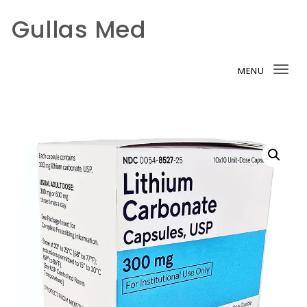
Gullas Med
Skip to content
MENU
Tog
nav