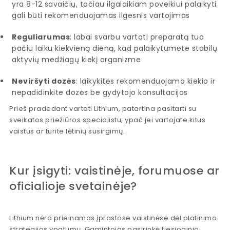
yra 8-12 savaičių, tačiau ilgalaikiam poveikiui palaikyti
gali būti rekomenduojamas ilgesnis vartojimas
Reguliarumas
: labai svarbu vartoti preparatą tuo
pačiu laiku kiekvieną dieną, kad palaikytumėte stabilų
aktyvių medžiagų kiekį organizme
Neviršyti dozės
: laikykitės rekomenduojamo kiekio ir
nepadidinkite dozės be gydytojo konsultacijos
Prieš pradedant vartoti Lithium, patartina pasitarti su
sveikatos priežiūros specialistu, ypač jei vartojate kitus
vaistus ar turite lėtinių susirgimų.
Kur įsigyti: vaistinėje, forumuose ar
oficialioje svetainėje?
Lithium nėra prieinamas įprastose vaistinėse dėl platinimo
strategijos ypatumų. Gamintojas pasirinkė tiesioginio