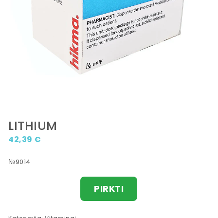
LITHIUM
42,39
€
№9014
PIRKTI