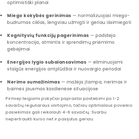
optimistiški planai
Miego kokybės gerinimas
— normalizuojasi miego-
budrumas ciklas, lengviau užmigti ir geriau išsimiegoti
Kognityvių funkcijų pagerinimas
— padidėja
koncentracija, atmintis ir sprendimų priėmimo
gebėjimai
Energijos lygio subalansavimas
— eliminuojami
staigūs energijos antplūdžiai ir nuovargio periodai
Nerimo sumažinimas
— mažėja įtampa, nerimas ir
baimės jausmas kasdienėse situacijose
Pirmieji teigiami pokyčiai paprastai pastebimi po 1-2
savaičių reguliaraus vartojimo, tačiau optimalaus poveikio
pasiekimas gali reikalauti 4-6 savaičių. Svarbu
nepertraukti kurso net ir pasijutus geriau.