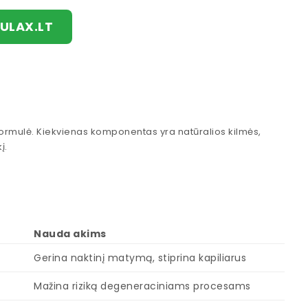
LAX.LT
formulė. Kiekvienas komponentas yra natūralios kilmės,
į.
Nauda akims
Gerina naktinį matymą, stiprina kapiliarus
Mažina riziką degeneraciniams procesams