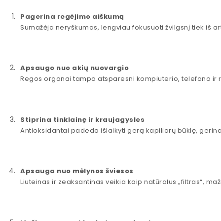
Pagerina regėjimo aiškumą
Sumažėja neryškumas, lengviau fokusuoti žvilgsnį tiek iš arti, 
Apsaugo nuo akių nuovargio
Regos organai tampa atsparesni kompiuterio, telefono ir r
Stiprina tinklainę ir kraujagysles
Antioksidantai padeda išlaikyti gerą kapiliarų būklę, gerin
Apsauga nuo mėlynos šviesos
Liuteinas ir zeaksantinas veikia kaip natūralus „filtras“, ma