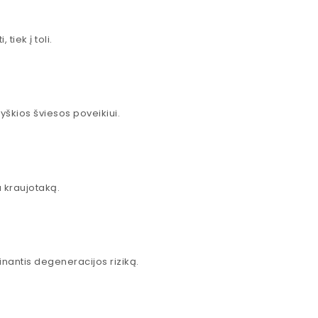
tiek į toli.
yškios šviesos poveikiui.
a kraujotaką.
žinantis degeneracijos riziką.