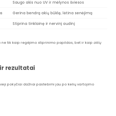
Saugo akis nuo UV ir mėlynos šviesos
as
Gerina bendrą akių būklę, lėtina senėjimą
Stiprina tinklainę ir nervinį audinį
ne tik kaip regėjimo stiprinimo papildas, bet ir kaip
akių
ir rezultatai
mieji pokyčiai dažnai pastebimi jau po kelių vartojimo