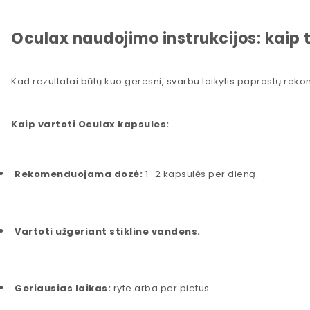
Oculax naudojimo instrukcijos: kaip 
Kad rezultatai būtų kuo geresni, svarbu laikytis paprastų rek
Kaip vartoti Oculax kapsules:
Rekomenduojama dozė:
1–2 kapsulės per dieną.
Vartoti užgeriant stikline vandens.
Geriausias laikas:
ryte arba per pietus.