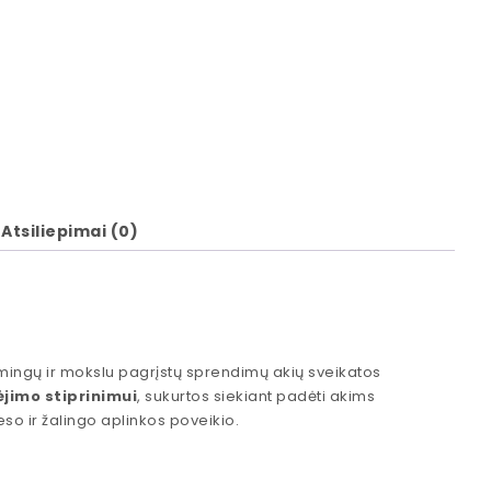
Atsiliepimai (0)
smingų ir mokslu pagrįstų sprendimų akių sveikatos
jimo stiprinimui
, sukurtos siekiant padėti akims
reso ir žalingo aplinkos poveikio.