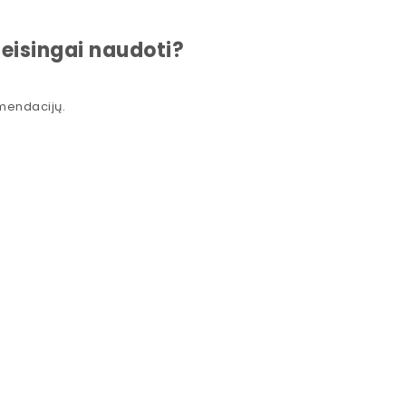
teisingai naudoti?
omendacijų.