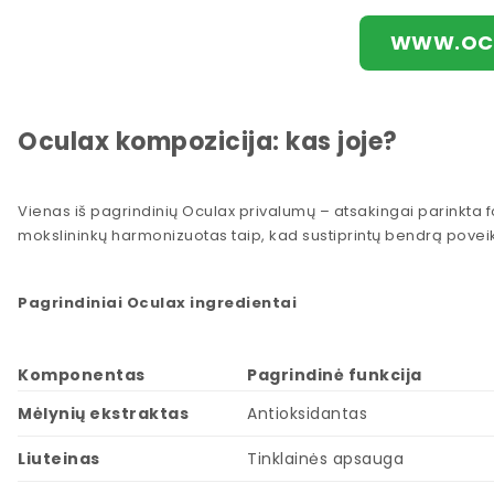
WWW.OCU
Oculax kompozicija: kas joje?
Vienas iš pagrindinių Oculax privalumų – atsakingai parinkta 
mokslininkų harmonizuotas taip, kad sustiprintų bendrą poveik
Pagrindiniai Oculax ingredientai
Komponentas
Pagrindinė funkcija
Mėlynių ekstraktas
Antioksidantas
Liuteinas
Tinklainės apsauga