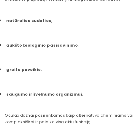
natūralios sudėties
,
aukšto biologinio pasisavinimo
,
greito poveikio
,
saugumo ir švelnumo organizmui
.
Oculax dažnai pasirenkamas kaip alternatyva cheminiams vai
kompleksiškai ir palaiko visą akių funkciją.