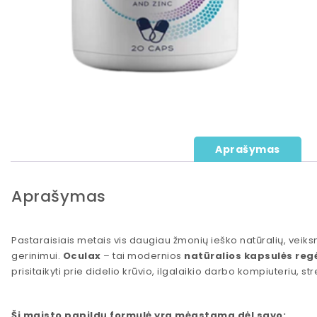
Aprašymas
Aprašymas
Pastaraisiais metais vis daugiau žmonių ieško natūralių, veik
gerinimui.
Oculax
– tai modernios
natūralios kapsulės regė
prisitaikyti prie didelio krūvio, ilgalaikio darbo kompiuteriu, st
Ši maisto papildų formulė yra mėgstama dėl savo: