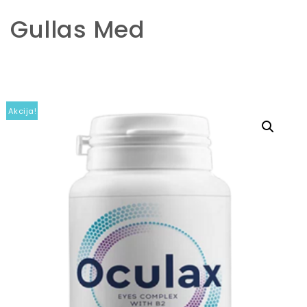
Gullas Med
Skip to content
Akcija!