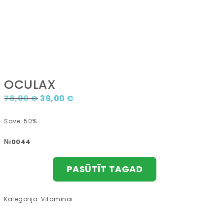
OCULAX
Original price was: 78,00 €.
Current price is: 39,00 €.
78,00
€
39,00
€
Save: 50%
№0044
PASŪTĪT TAGAD
Kategorija:
Vitaminai