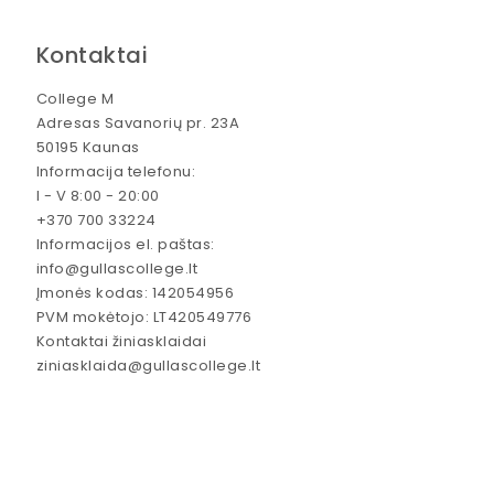
Kontaktai
College M
Adresas Savanorių pr. 23A
50195 Kaunas
Informacija telefonu:
I - V 8:00 - 20:00
+370 700 33224
Informacijos el. paštas:
info@gullascollege.lt
Įmonės kodas: 142054956
PVM mokėtojo: LT420549776
Kontaktai žiniasklaidai
ziniasklaida@gullascollege.lt