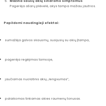
Mažina sausų akių sindromo simptomus
Pagerėja ašarų plėvelė, akys tampa mažiau jautrios.
Papildomi naudingieji efektai:
sumažėja galvos skausmų, susijusių su akių įtampa,
pagerėja regėjimas tamsoje,
jaučiamas nuolatinis akių „lengvumas“,
palaikomas tinkamas akies raumenų tonusas.