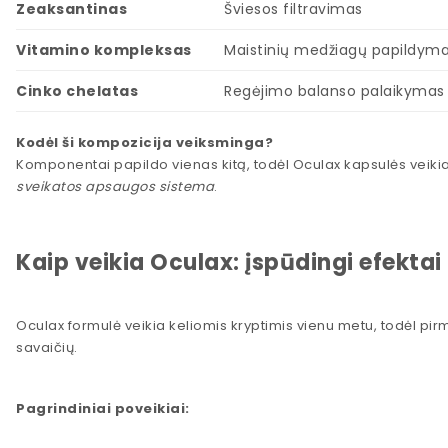
Zeaksantinas
Šviesos filtravimas
Vitamino kompleksas
Maistinių medžiagų papildym
Cinko chelatas
Regėjimo balanso palaikymas
Kodėl ši kompozicija veiksminga?
Komponentai papildo vienas kitą, todėl Oculax kapsulės veikia 
sveikatos apsaugos sistema
.
Kaip veikia Oculax: įspūdingi efektai 
Oculax formulė veikia keliomis kryptimis vienu metu, todėl pir
savaičių.
Pagrindiniai poveikiai: