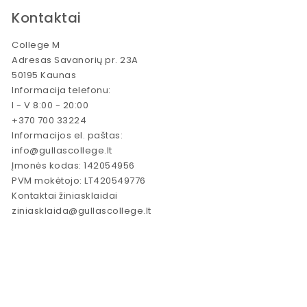
Kontaktai
College M
Adresas Savanorių pr. 23A
50195 Kaunas
Informacija telefonu:
I - V 8:00 - 20:00
+370 700 33224
Informacijos el. paštas:
info@gullascollege.lt
Įmonės kodas: 142054956
PVM mokėtojo: LT420549776
Kontaktai žiniasklaidai
ziniasklaida@gullascollege.lt