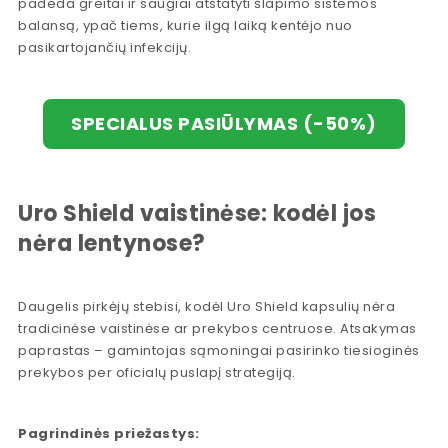
padeda greitai ir saugiai atstatyti šlapimo sistemos
balansą, ypač tiems, kurie ilgą laiką kentėjo nuo
pasikartojančių infekcijų.
SPECIALUS PASIŪLYMAS (-50%)
Uro Shield vaistinėse: kodėl jos
nėra lentynose?
Daugelis pirkėjų stebisi, kodėl Uro Shield kapsulių nėra
tradicinėse vaistinėse ar prekybos centruose. Atsakymas
paprastas – gamintojas sąmoningai pasirinko tiesioginės
prekybos per oficialų puslapį strategiją.
Pagrindinės priežastys: