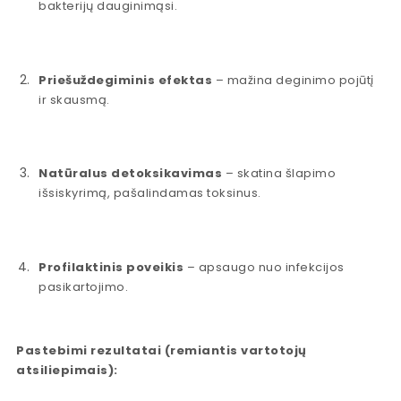
bakterijų dauginimąsi.
Priešuždegiminis efektas
– mažina deginimo pojūtį
ir skausmą.
Natūralus detoksikavimas
– skatina šlapimo
išsiskyrimą, pašalindamas toksinus.
Profilaktinis poveikis
– apsaugo nuo infekcijos
pasikartojimo.
Pastebimi rezultatai (remiantis vartotojų
atsiliepimais):