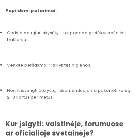
Papildomi patarimai:
Gerkite daugiau skysčių – tai padeda greičiau pašalinti
bakterijas.
Venkite peršalimo ir laikykitės higienos.
Norint išvengti atkryčių, rekomenduojama pakartoti kursą
2–3 kartus per metus.
Kur įsigyti: vaistinėje, forumuose
ar oficialioje svetainėje?