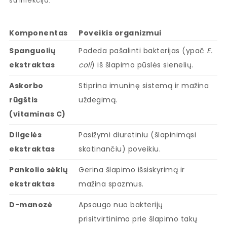
su infekcija.
Komponentas
Poveikis organizmui
Spanguolių
Padeda pašalinti bakterijas (ypač
E.
ekstraktas
coli
) iš šlapimo pūslės sienelių.
Askorbo
Stiprina imuninę sistemą ir mažina
rūgštis
uždegimą.
(vitaminas C)
Dilgelės
Pasižymi diuretiniu (šlapinimąsi
ekstraktas
skatinančiu) poveikiu.
Pankolio sėklų
Gerina šlapimo išsiskyrimą ir
ekstraktas
mažina spazmus.
D-manozė
Apsaugo nuo bakterijų
prisitvirtinimo prie šlapimo takų