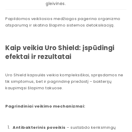
gleivinės.
Papildomos veikliosios medžiagos pagerina organizmo
atsparumą ir skatina šlapimo sistemos detoksikaciją.
Kaip veikia Uro Shield: įspūdingi
efektai ir rezultatai
Uro Shield kapsulės veikia kompleksiškai, spręsdamos ne
tik simptomus, bet ir pagrindinę priežastį – bakterijų
kaupimąsi šlapimo takuose.
Pagrindiniai veikimo mechanizmai:
Antibakterinis poveikis
– sustabdo kenksmingų