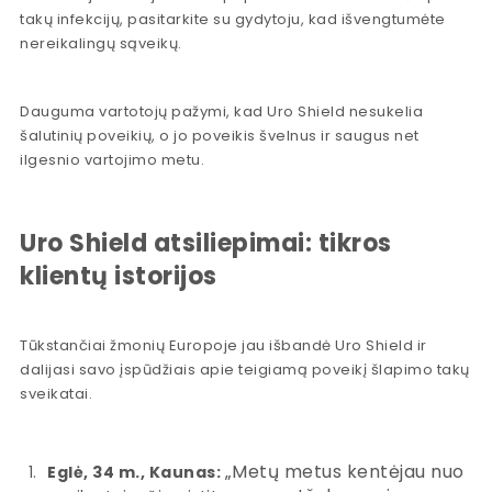
takų infekcijų, pasitarkite su gydytoju, kad išvengtumėte
nereikalingų sąveikų.
Dauguma vartotojų pažymi, kad Uro Shield nesukelia
šalutinių poveikių, o jo poveikis švelnus ir saugus net
ilgesnio vartojimo metu.
Uro Shield atsiliepimai: tikros
klientų istorijos
Tūkstančiai žmonių Europoje jau išbandė Uro Shield ir
dalijasi savo įspūdžiais apie teigiamą poveikį šlapimo takų
sveikatai.
„Metų metus kentėjau nuo
Eglė, 34 m., Kaunas: