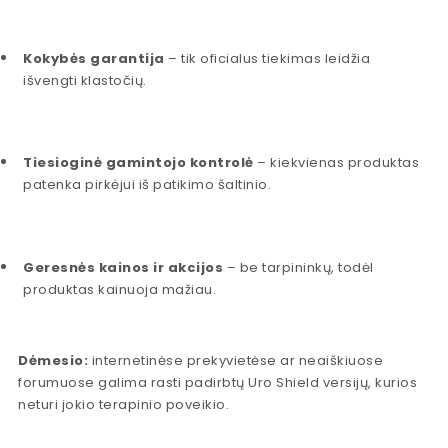
Kokybės garantija
– tik oficialus tiekimas leidžia
išvengti klastočių.
Tiesioginė gamintojo kontrolė
– kiekvienas produktas
patenka pirkėjui iš patikimo šaltinio.
Geresnės kainos ir akcijos
– be tarpininkų, todėl
produktas kainuoja mažiau.
Dėmesio:
internetinėse prekyvietėse ar neaiškiuose
forumuose galima rasti padirbtų Uro Shield versijų, kurios
neturi jokio terapinio poveikio.