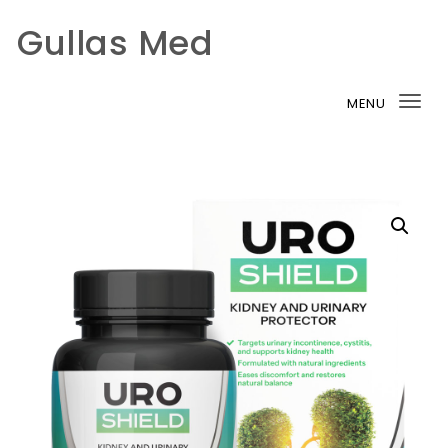
Gullas Med
Skip to content
MENU
Tog
nav