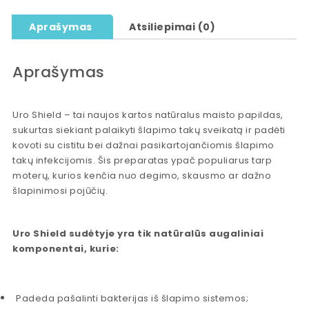
Aprašymas
Atsiliepimai (0)
Aprašymas
Uro Shield – tai naujos kartos natūralus maisto papildas,
sukurtas siekiant palaikyti šlapimo takų sveikatą ir padėti
kovoti su cistitu bei dažnai pasikartojančiomis šlapimo
takų infekcijomis. Šis preparatas ypač populiarus tarp
moterų, kurios kenčia nuo degimo, skausmo ar dažno
šlapinimosi pojūčių.
Uro Shield sudėtyje yra tik natūralūs augaliniai
komponentai, kurie:
Padeda pašalinti bakterijas iš šlapimo sistemos;