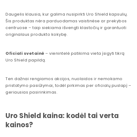
Daugelis klausia, kur galima nusipirkti Uro Shield kapsulių.
Šis produktas nėra parduodamas vaistinėse ar prekybos
centruose – taip siekiama išvengti klastočių ir garantuoti
originalaus produkto kokybę.
Oficiali svetainė
– vienintelė patikima vieta įsigyti tikrą
Uro Shield papildą.
Ten dažnai rengiamos akcijos, nuolaidos ir nemokamo
pristatymo pasiūlymai, todėl pirkimas per oficialų puslapį –
geriausias pasirinkimas.
Uro Shield kaina: kodėl tai verta
kainos?