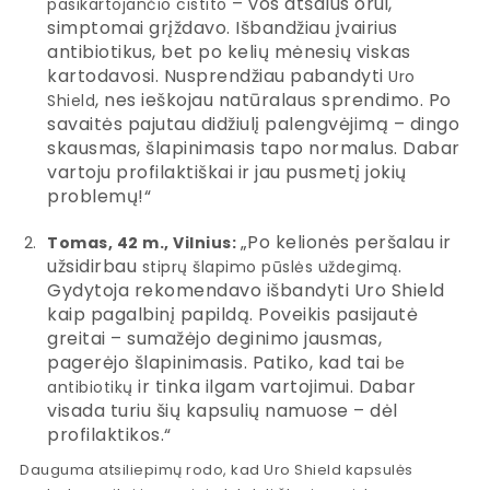
– vos atšalus orui,
pasikartojančio cistito
simptomai grįždavo. Išbandžiau įvairius
antibiotikus, bet po kelių mėnesių viskas
kartodavosi. Nusprendžiau pabandyti
Uro
, nes ieškojau natūralaus sprendimo. Po
Shield
savaitės pajutau didžiulį palengvėjimą – dingo
skausmas, šlapinimasis tapo normalus. Dabar
vartoju profilaktiškai ir jau pusmetį jokių
problemų!“
„Po kelionės peršalau ir
Tomas, 42 m., Vilnius:
užsidirbau
.
stiprų šlapimo pūslės uždegimą
Gydytoja rekomendavo išbandyti Uro Shield
kaip pagalbinį papildą. Poveikis pasijautė
greitai – sumažėjo deginimo jausmas,
pagerėjo šlapinimasis. Patiko, kad tai
be
ir tinka ilgam vartojimui. Dabar
antibiotikų
visada turiu šių kapsulių namuose – dėl
profilaktikos.“
Dauguma atsiliepimų rodo, kad Uro Shield kapsulės