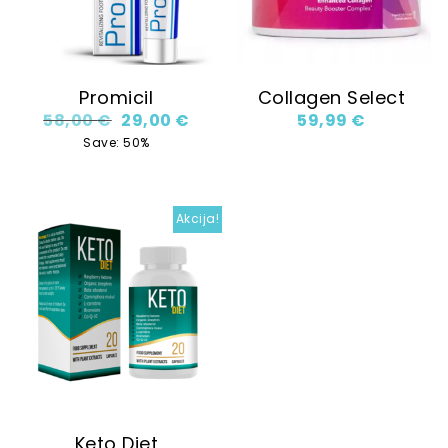
Promicil
Collagen Select
Original price was: 58,00 €.
Current price is: 29,00 €.
58,00
€
29,00
€
59,99
€
Save: 50%
Akcija!
Keto Diet