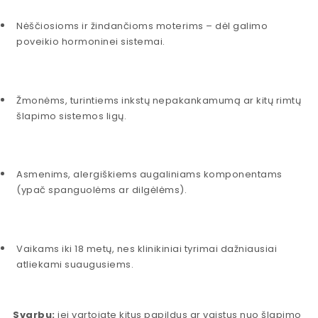
Nėščiosioms ir žindančioms moterims – dėl galimo
poveikio hormoninei sistemai.
Žmonėms, turintiems inkstų nepakankamumą ar kitų rimtų
šlapimo sistemos ligų.
Asmenims, alergiškiems augaliniams komponentams
(ypač spanguolėms ar dilgėlėms).
Vaikams iki 18 metų, nes klinikiniai tyrimai dažniausiai
atliekami suaugusiems.
Svarbu:
jei vartojate kitus papildus ar vaistus nuo šlapimo