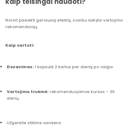
kaip teisingai naudoti?
Norint pasiekti geriausią efektą, svarbu laikytis vartojimo
rekomendacijų.
Kaip vartoti:
Dozavimas:
1 kapsulė 2 kartus per dieną po valgio.
Vartojimo trukmė:
rekomenduojamas kursas – 30
dienų.
Užgerkite stikline vandens.